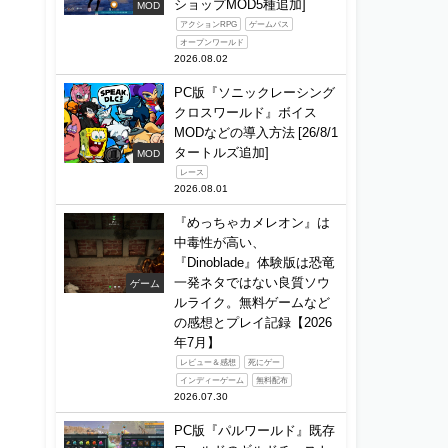
ショップMOD5種追加]
MOD
アクションRPG
ゲームパス
オープンワールド
2026.08.02
PC版『ソニックレーシング
クロスワールド』ボイス
MODなどの導入方法 [26/8/1
タートルズ追加]
MOD
レース
2026.08.01
『めっちゃカメレオン』は
中毒性が高い、
『Dinoblade』体験版は恐竜
一発ネタではない良質ソウ
ゲーム
ルライク。無料ゲームなど
の感想とプレイ記録【2026
年7月】
レビュー＆感想
死にゲー
インディーゲーム
無料配布
2026.07.30
PC版『パルワールド』既存