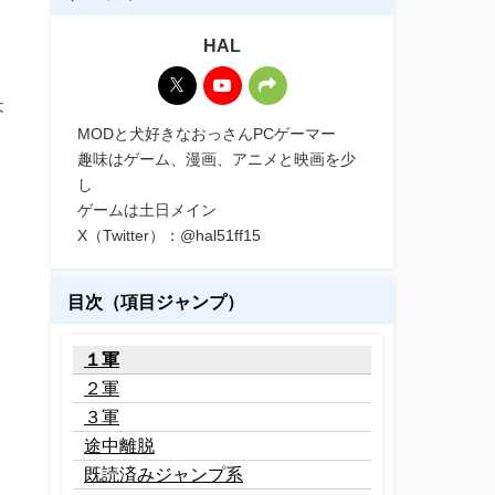
HAL
は
MODと犬好きなおっさんPCゲーマー
趣味はゲーム、漫画、アニメと映画を少
し
ゲームは土日メイン
X（Twitter）：@hal51ff15
目次（項目ジャンプ）
１軍
２軍
３軍
途中離脱
既読済みジャンプ系