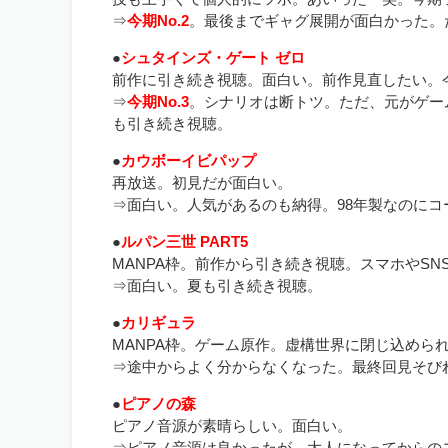
⇒
今期No.2
。最後までギャグ展開が面白かった。
●
シュタインズ・ゲート ゼロ
前作に引き続き視聴。面白い。前作見直したい。
⇒
今期No.3
。シナリオは断トツ。ただ、元がゲー
も引き続き視聴。
●
カウボーイビパップ
再放送。初見だが面白い。
⇒面白い。人気があるのも納得。98年製なのに
●
ルパン三世 PART5
MANPA枠。前作から引き続き視聴。スマホやS
⇒面白い。夏も引き続き視聴。
●
カリギュラ
MANPA枠。ゲーム原作。虚構世界に閉じ込めら
⇒途中からよく分からなくなった。最終回見そび
●
ピアノの森
ピアノ音源が素晴らしい。面白い。
⇒ピアノ音源は良かったが、大人になってからの