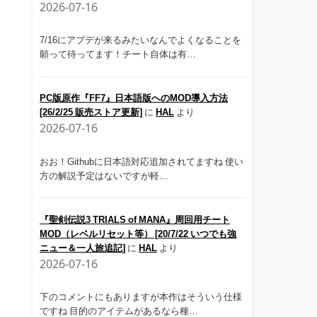
2026-07-16
7/16にアプデが来るみたいなんでよくなることを
願って待ってます！チート自体は有…
PC版原作『FF7』日本語版へのMOD導入方法
[26/2/25 販売ストア更新]
に
HAL
より
2026-07-16
おお！Githubに日本語対応追加されてますね 使い
方の解説予定はないですが軽…
『聖剣伝説3 TRIALS of MANA』周回用チート
MOD（レベルリセット等） [20/7/22 いつでも強
ニュー＆一人旅追記]
に
HAL
より
2026-07-16
下のコメントにもありますが本作はそういう仕様
ですね 目的のアイテムがあるなら種…