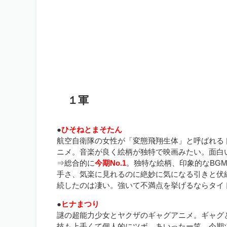
１軍
●
ひそねとまそたん
航空自衛隊の女性が「変態飛翔生体」と呼ばれる
ニメ。音楽が良く絵柄が独特で映画みたい。面白
⇒総合的に
今期No.1
。独特な絵柄、印象的なBG
手さ、気楽に見れるのに絶妙に気になる引きと伏
続したのは凄い。強いて不満点を挙げるならタイ
●
ヒナまつり
謎の超能力少女とヤクザのギャグアニメ。ギャグ
技も上手くて個人的にツボ。あいったー笑。今期