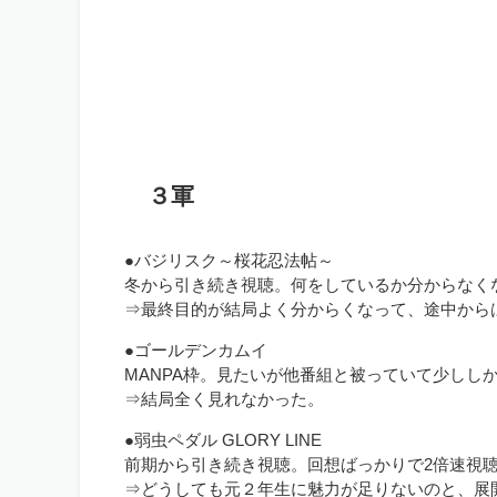
３軍
●バジリスク～桜花忍法帖～
冬から引き続き視聴。何をしているか分からなく
⇒最終目的が結局よく分からくなって、途中から
●ゴールデンカムイ
MANPA枠。見たいが他番組と被っていて少しし
⇒結局全く見れなかった。
●弱虫ペダル GLORY LINE
前期から引き続き視聴。回想ばっかりで2倍速視
⇒どうしても元２年生に魅力が足りないのと、展