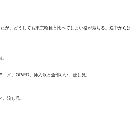
ったが、どうしても東京喰種と比べてしまい格が落ちる。途中から
聴。
ニメ。OP/ED、挿入歌と全部いい。流し見。
メ。流し見。