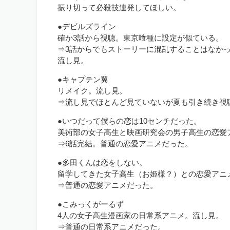
振り切って必殺技連発してほしい。
●デビルズライン
確か3話から視聴。東京喰種に設定が似ている。
⇒3話からでもストーリーに混乱することはなか
流し見。
●キャプテン翼
リメイク。流し見。
⇒流し見でほとんど見ていないが夏も引き続き視
●いつだって僕らの恋は10センチだった。
美術部の女子高生と映画研究会の男子高生の恋愛ア
⇒6話完結。普通の恋愛アニメだった。
●多田くんは恋をしない。
留学してきた女子高生（お姫様？）との恋愛アニ
⇒普通の恋愛アニメだった。
●こみっくがーるず
4人の女子高生漫画家の日常系アニメ。流し見。
⇒普通の日常系アニメだった。