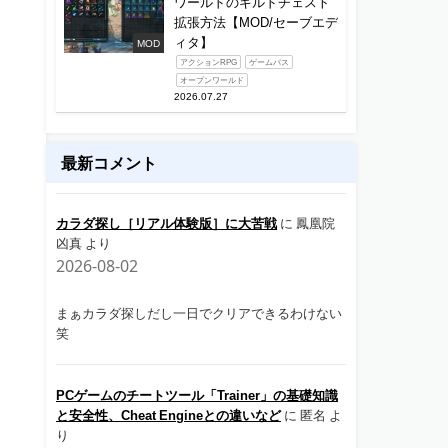
ワールドのギルドチェスト
拡張方法【MOD/セーブエデ
ィタ】
MOD
アクションRPG
ゲームパス
オープンワールド
2026.07.27
最新コメント
カラダ探し［リアル体験版］に大苦戦
に
鳳凰院
凶真
より
2026-08-02
まぁカラダ探しだし一日でクリアできるわけない
笑
PCゲームのチートツール「Trainer」の基礎知識
と安全性、Cheat Engineとの違いなど
に
匿名
よ
り