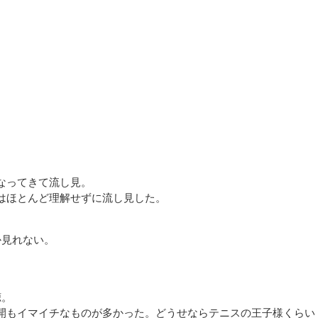
なってきて流し見。
はほとんど理解せずに流し見した。
か見れない。
聴。
開もイマイチなものが多かった。どうせならテニスの王子様くらい