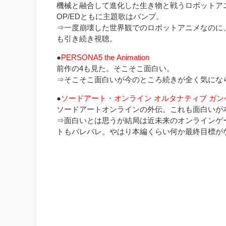
機械と融合して進化した生き物と戦うロボットア
OP/EDともに主題歌はバンプ。
⇒一度崩壊した世界観でのロボットアニメなのに
も引き続き視聴。
●
PERSONA5 the Animation
前作の4も見た。そこそこ面白い。
⇒そこそこ面白いが今のところ続きが全く気にな
●
ソードアート・オンライン オルタナティブ ガ
ソードアートオンラインの外伝。これも面白いが
⇒面白いとは思うが結局は近未来のオンラインゲ
トもバレバレ。やはり本編くらい何か最終目標が