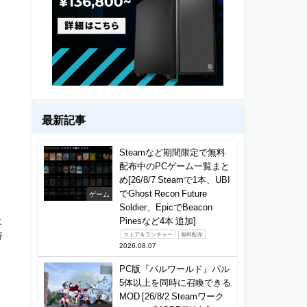
最新記事
Steamなど期間限定で無料
配布中のPCゲーム一覧まと
め[26/8/7 Steamで1本、UBI
でGhost Recon Future
ゲーム
。
Soldier、EpicでBeacon
上
Pinesなど4本 追加]
持
ストア＆ランチャー
無料配布
2026.08.07
PC版『パルワールド』パル
5体以上を同時に召喚できる
MOD [26/8/2 Steamワーク