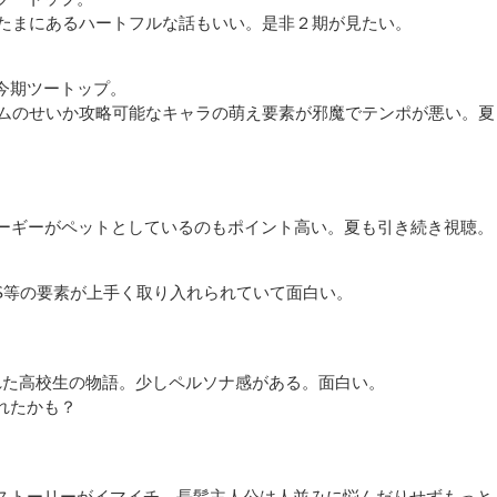
たまにあるハートフルな話もいい。是非２期が見たい。
今期ツートップ。
ムのせいか攻略可能なキャラの萌え要素が邪魔でテンポが悪い。夏
コーギーがペットとしているのもポイント高い。夏も引き続き視聴。
NS等の要素が上手く取り入れられていて面白い。
れた高校生の物語。少しペルソナ感がある。面白い。
れたかも？
ストーリーがイマイチ。長髪主人公は人並みに悩んだりせずもっと