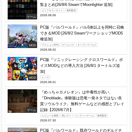
覧まとめ[26/8/6 SteamでMoonlighter 追加]
ストア＆ランチャー
無料配布
2026.08.06
ゲーム
PC版『パルワールド』パル5体以上を同時に召喚
できるMOD [26/8/2 SteamワークショップMOD5
種追加]
MOD
アクションRPG
ゲームパス
オープンワールド
2026.08.02
PC版『ソニックレーシング クロスワールド』ボ
イスMODなどの導入方法 [26/8/1 タートルズ追
加]
MOD
レース
2026.08.01
『めっちゃカメレオン』は中毒性が高い、
『Dinoblade』体験版は恐竜一発ネタではない良
質ソウルライク。無料ゲームなどの感想とプレイ
記録【2026年7月】
ゲーム
レビュー＆感想
死にゲー
インディーゲーム
無料配布
2026.07.30
PC版『パルワールド』既存ワールドのギルドチ