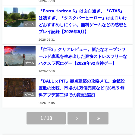
2026-06-13
『Forza Horizon 6』は面白過ぎ、『GTA5』
は凄すぎ、『タスクバーヒーロー』は面白いけ
どおすすめしにくい。無料ゲームなどの感想と
ゲーム
プレイ記録【2026年5月】
2026-05-31
『仁王3』クリアレビュー。新たなオープンワ
ールド表現を生み出した爽快ストレスフリーな
ハクスラ死にゲー【2026年92点神ゲー】
ゲーム
2026-05-10
『BALL x PIT』拠点建築の攻略メモ。金鉱設
置数の比較、市場の1万個売買など [26/5/5 無
料アプデ第二弾での変更追記]
ゲーム
2026-05-05
1 / 18