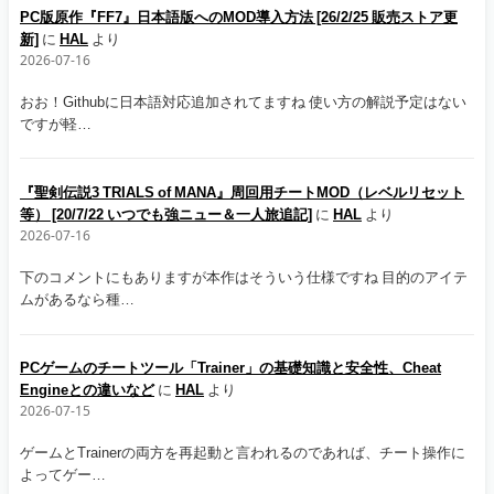
PC版原作『FF7』日本語版へのMOD導入方法 [26/2/25 販売ストア更
新]
に
HAL
より
2026-07-16
おお！Githubに日本語対応追加されてますね 使い方の解説予定はない
ですが軽…
『聖剣伝説3 TRIALS of MANA』周回用チートMOD（レベルリセット
等） [20/7/22 いつでも強ニュー＆一人旅追記]
に
HAL
より
2026-07-16
下のコメントにもありますが本作はそういう仕様ですね 目的のアイテ
ムがあるなら種…
PCゲームのチートツール「Trainer」の基礎知識と安全性、Cheat
Engineとの違いなど
に
HAL
より
2026-07-15
ゲームとTrainerの両方を再起動と言われるのであれば、チート操作に
よってゲー…