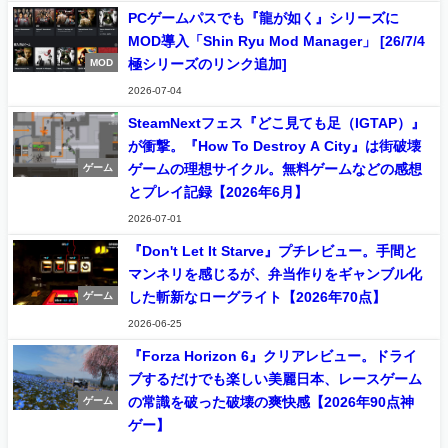
PCゲームパスでも『龍が如く』シリーズに
MOD導入「Shin Ryu Mod Manager」 [26/7/4
極シリーズのリンク追加]
MOD
2026-07-04
SteamNextフェス『どこ見ても足（IGTAP）』
が衝撃。『How To Destroy A City』は街破壊
ゲームの理想サイクル。無料ゲームなどの感想
ゲーム
とプレイ記録【2026年6月】
2026-07-01
『Don't Let It Starve』プチレビュー。手間と
マンネリを感じるが、弁当作りをギャンブル化
した斬新なローグライト【2026年70点】
ゲーム
2026-06-25
『Forza Horizon 6』クリアレビュー。ドライ
ブするだけでも楽しい美麗日本、レースゲーム
の常識を破った破壊の爽快感【2026年90点神
ゲーム
ゲー】