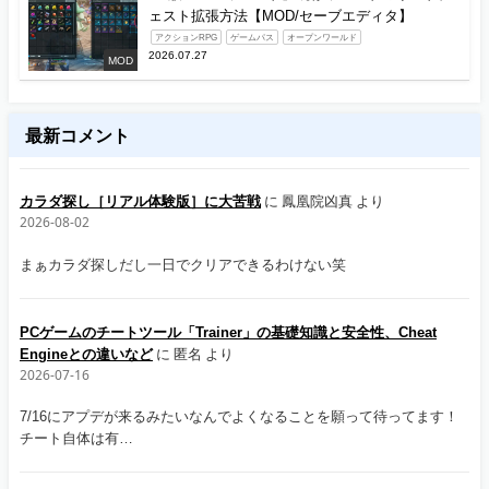
ェスト拡張方法【MOD/セーブエディタ】
アクションRPG
ゲームパス
オープンワールド
2026.07.27
MOD
最新コメント
カラダ探し［リアル体験版］に大苦戦
に
鳳凰院凶真
より
2026-08-02
まぁカラダ探しだし一日でクリアできるわけない笑
PCゲームのチートツール「Trainer」の基礎知識と安全性、Cheat
Engineとの違いなど
に
匿名
より
2026-07-16
7/16にアプデが来るみたいなんでよくなることを願って待ってます！
チート自体は有…