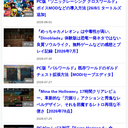
PC版『ソニックレーシング クロスワールド』
ボイスMODなどの導入方法 [26/8/1 タートルズ
追加]
MOD
2026-08-01
『めっちゃカメレオン』は中毒性が高い、
『Dinoblade』体験版は恐竜一発ネタではない
良質ソウルライク。無料ゲームなどの感想とプ
ゲーム
レイ記録【2026年7月】
2026-07-30
PC版『パルワールド』既存ワールドのギルド
チェスト拡張方法【MOD/セーブエディタ】
MOD
2026-07-27
『Mina the Hollower』17時間クリアレビュ
ー。革新的な「穴掘り」アクションと秀逸なレ
ベルデザイン、それを邪魔するレトロ再現な不
ゲーム
便さ【2026年78点】
2026-07-25