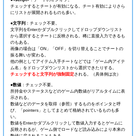
チェックするとチートが有効になる。チート有効によりさら
にリストが展開されるものも多い。
●文字列
：チェック不要。
文字列をEnterかダブルクリックしてドロップダウンリスト
から選択するとチートに反映される。稀に直接入力できるも
のもある。
画像の場合は「ON」「OFF」を切り替えることでチートの
振る舞いが変わる。
他の例としてアイテム入手チートなどでは「ゲーム内アイテ
ム名」をドロップダウンリストから選択できたりする。
チェックすると文字列が強制固定
される。（具体例は次）
●数値
：チェック不要。
所持金やステータスなどのゲーム内数値がリアルタイムに表
示される。
数値などのデータを取得（参照）するものをポインタと呼
び、「pointers」としてまとめて格納されているものも多
い。
数値をEnterかダブルクリックして数値入力するとゲームに
反映されるが、ゲーム側でロードなど読み込みにより本来の
数値に戻されることもある。