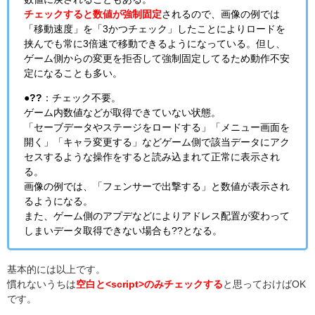
チェックすると数値が強制固定
されるので、画像の例では
「移動速度」を「3かつチェック」したことによりロードを
挟んでも常に3倍速で移動できるようになっている。但し、
ゲーム側からの変更を拒否して強制固定してるため動作不安
定になることも多い。
●??
：チェック不要。
ゲーム内数値などが取得できていない状態。
「セーブデータやステージをロードする」「メニュー画面を
開く」「キャラ変更する」などゲーム側で該当データにアク
セスするような操作をすると読み込まれて正常に表示され
る。
画像の例では、「フェンサーで出撃する」と数値が表示され
るようになる。
また、ゲーム側のアプデなどによりアドレス配置が変わって
しまいデータ取得できない場合も??となる。
基本的には以上です。
慣れないうちは
空白と<script>のみチェックする
と思っておけばOK
です。