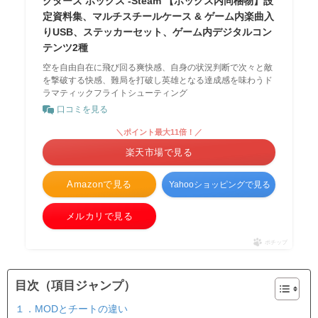
クターズ ボックス -Steam 【ボックス内同梱物】設
定資料集、マルチスチールケース & ゲーム内楽曲入
りUSB、ステッカーセット、ゲーム内デジタルコン
テンツ2種
空を自由自在に飛び回る爽快感、自身の状況判断で次々と敵
を撃破する快感、難局を打破し英雄となる達成感を味わうド
ラマティックフライトシューティング
口コミを見る
＼ポイント最大11倍！／
楽天市場で見る
Amazonで見る
Yahooショッピングで見る
メルカリで見る
ポチップ
目次（項目ジャンプ）
１．MODとチートの違い