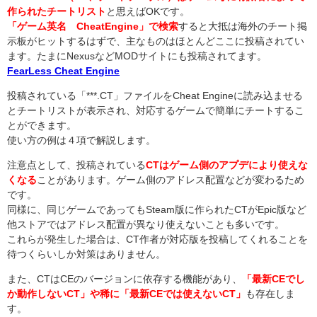
作られたチートリスト
と思えばOKです。
「ゲーム英名 CheatEngine」で検索
すると大抵は海外のチート掲
示板がヒットするはずで、主なものはほとんどここに投稿されてい
ます。たまにNexusなどMODサイトにも投稿されてます。
FearLess Cheat Engine
投稿されている「***.CT」ファイルをCheat Engineに読み込ませる
とチートリストが表示され、対応するゲームで簡単にチートするこ
とができます。
使い方の例は４項で解説します。
注意点として、投稿されている
CTはゲーム側のアプデにより使えな
くなる
ことがあります。ゲーム側のアドレス配置などが変わるため
です。
同様に、同じゲームであってもSteam版に作られたCTがEpic版など
他ストアではアドレス配置が異なり使えないことも多いです。
これらが発生した場合は、CT作者が対応版を投稿してくれることを
待つくらいしか対策はありません。
また、CTはCEのバージョンに依存する機能があり、
「最新CEでし
か動作しないCT」や稀に「最新CEでは使えないCT」
も存在しま
す。