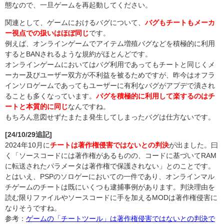
態なので、一旦ゲームを再起動してください。
関連として、ゲームにおけるバグについて、
バグもチートもメーカ
ー視点での扱いはほぼ同じ
です。
例えば、オンラインゲームでアイテム増殖バグなどを積極的に利用
するとBANされるような規約がほとんどです。
オンラインゲームにおいてはバグ利用であってもチートと同じくメ
ーカー及びユーザー双方が不利益を被るためですが、昨今はオフラ
インソロゲームであってもユーザーに有利なバグがアプデで潰され
ることも多くなっています。
バグを積極的に利用して楽するのはチ
ートと本質的に同じ
なんですね。
もちろん意図せずたまたま発生してしまったバグは仕方ないです。
[24/10/29追記]
2024年10月に
チートは著作権侵害ではないとの判決
が出ました。曰
く「ソースコードには著作権があるものの、コードに基づいてRAM
に転送されたパラメータは著作権で保護されない」とのことです。
とはいえ、PSPのソロゲーにおいての一件であり、オンラインマル
チゲームのチートは既にいくつも逮捕事例があります。判決理由を
読む限りファイルやソースコードに手を加えるMODは著作権侵害に
なりそうですね。
参考：
ゲームの「チートツール」は著作権侵害ではないとの判決で