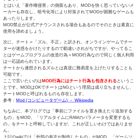
とはいえ「著作権侵害」の側面もあり、MODを快く思っていないメ
ーカーも存在し、暗号化等により対策されてMODが困難なゲームも
あったりします。
MOD禁止が公式アナウンスされる場合もあるのでそのときは素直に
使用を諦めましょう。
次に、チート＝「ズル、不正」と訳され、オンラインゲームでチー
ターが迷惑をかけたりするので勘違いされがちですが、やってるこ
とはゲームプログラムの改造行為＝MOD行為なので同じく個人利用
は一応認められています。
チートから連想されるズルとは真逆に難易度を上げたりすることも
可能です。
ここで言いたいのは
MOD行為にはチート行為も包含される
というこ
とです。MODはOKでチートはNGという理屈は成り立ちませんし、
チートMODと呼ばれるものも存在します。
参考：
Mod (コンピュータゲーム) － Wikipedia
ちなみに、本ブログでは「事前にファイルを置き換えたり追加する
もの」をMOD、「リアルタイムにRAMのパラメータを変更するも
の」をチートと呼称していますが、これが正しいわけではありませ
ん。
上記のwikiでは「外部の有志が制作したもの」がMOD、「ゲームソ