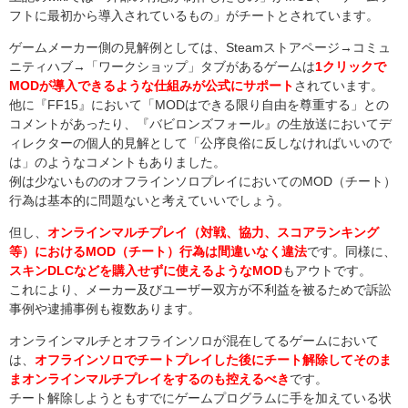
フトに最初から導入されているもの」がチートとされています。
ゲームメーカー側の見解例としては、Steamストアページ→コミュ
ニティハブ→「ワークショップ」タブがあるゲームは
1クリックで
MODが導入できるような仕組みが公式にサポート
されています。
他に『FF15』において「MODはできる限り自由を尊重する」との
コメントがあったり、『バビロンズフォール』の生放送においてデ
ィレクターの個人的見解として「公序良俗に反しなければいいので
は」のようなコメントもありました。
例は少ないもののオフラインソロプレイにおいてのMOD（チート）
行為は基本的に問題ないと考えていいでしょう。
但し、
オンラインマルチプレイ（対戦、協力、スコアランキング
等）におけるMOD（チート）行為は間違いなく違法
です。同様に、
スキンDLCなどを購入せずに使えるようなMOD
もアウトです。
これにより、メーカー及びユーザー双方が不利益を被るためで訴訟
事例や逮捕事例も複数あります。
オンラインマルチとオフラインソロが混在してるゲームにおいて
は、
オフラインソロでチートプレイした後にチート解除してそのま
まオンラインマルチプレイをするのも控えるべき
です。
チート解除しようともすでにゲームプログラムに手を加えている状