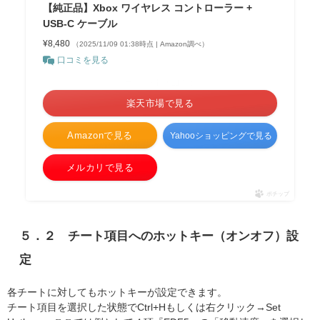
【純正品】Xbox ワイヤレス コントローラー +
USB-C ケーブル
¥8,480
（2025/11/09 01:38時点 | Amazon調べ）
口コミを見る
＼ポイント最大11倍！／
楽天市場で見る
Amazonで見る
Yahooショッピングで見る
メルカリで見る
ポチップ
５．２ チート項目へのホットキー（オンオフ）設
定
各チートに対してもホットキーが設定できます。
チート項目を選択した状態でCtrl+Hもしくは右クリック→Set