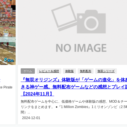
ゲーム
レビュー＆感想
体験版
無料配布
無双シリーズ
介
『無双オリジンズ』体験版が「ゲームの進化」を体
きる神ゲー感。無料配布ゲームなどの感想とプレイ
irate
【2024年11月】
無料配布ゲームを中心に、低価格ゲームや体験版の感想、MOD＆チ
リンクをまとめます。 ●『1 Million Zombies』1ミリオンゾンビ（2.5
間）...
2024-12-01