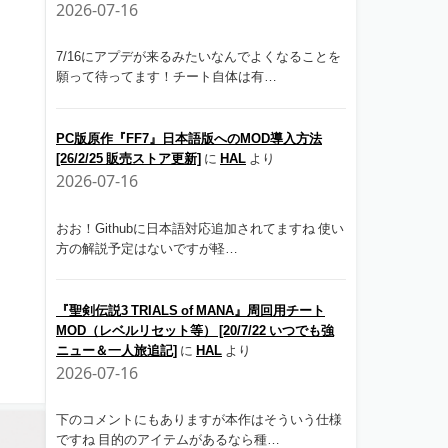
2026-07-16
7/16にアプデが来るみたいなんでよくなることを
願って待ってます！チート自体は有…
PC版原作『FF7』日本語版へのMOD導入方法
[26/2/25 販売ストア更新]
に
HAL
より
2026-07-16
おお！Githubに日本語対応追加されてますね 使い
方の解説予定はないですが軽…
『聖剣伝説3 TRIALS of MANA』周回用チート
MOD（レベルリセット等） [20/7/22 いつでも強
ニュー＆一人旅追記]
に
HAL
より
2026-07-16
下のコメントにもありますが本作はそういう仕様
ですね 目的のアイテムがあるなら種…