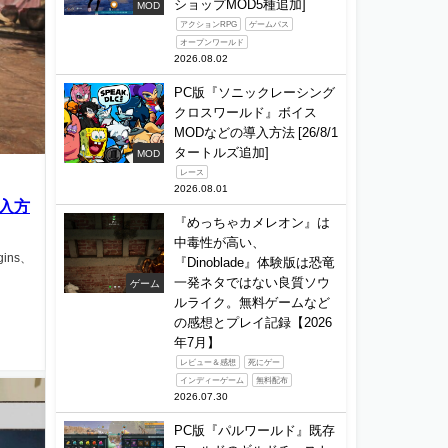
ショップMOD5種追加]
MOD
アクションRPG
ゲームパス
オープンワールド
2026.08.02
PC版『ソニックレーシング
クロスワールド』ボイス
MODなどの導入方法 [26/8/1
タートルズ追加]
MOD
レース
2026.08.01
導入方
『めっちゃカメレオン』は
中毒性が高い、
gins、
『Dinoblade』体験版は恐竜
一発ネタではない良質ソウ
ゲーム
ルライク。無料ゲームなど
の感想とプレイ記録【2026
年7月】
レビュー＆感想
死にゲー
インディーゲーム
無料配布
2026.07.30
PC版『パルワールド』既存