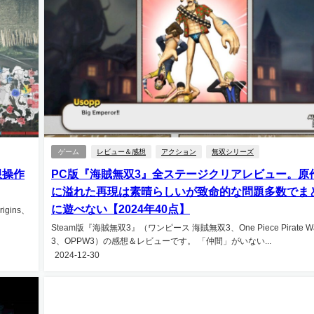
ゲーム
レビュー＆感想
アクション
無双シリーズ
限操作
PC版『海賊無双3』全ステージクリアレビュー。原
に溢れた再現は素晴らしいが致命的な問題多数でま
に遊べない【2024年40点】
igins、
Steam版『海賊無双3』（ワンピース 海賊無双3、One Piece Pirate War
3、OPPW3）の感想＆レビューです。 「仲間」がいない...
2024-12-30