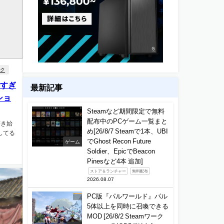
ク
凄すぎ
最新記事
ショ
Steamなど期間限定で無料
配布中のPCゲーム一覧まと
書き始
め[26/8/7 Steamで1本、UBI
してる
でGhost Recon Future
ゲーム
Soldier、EpicでBeacon
Pinesなど4本 追加]
ストア＆ランチャー
無料配布
2026.08.07
PC版『パルワールド』パル
5体以上を同時に召喚できる
MOD [26/8/2 Steamワーク