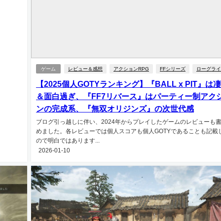
ゲーム
レビュー＆感想
アクションRPG
FFシリーズ
ローグライ
【2025個人GOTYランキング】『BALL x PIT』は
＆面白過ぎ、『FF7リバース』はパーティー制アク
ンの完成系、『無双オリジンズ』の次世代感
ブログ引っ越しに伴い、2024年からプレイしたゲームのレビューも
めました。各レビューでは個人スコアも個人GOTYであることも記載
ので明白ではあります...
2026-01-10