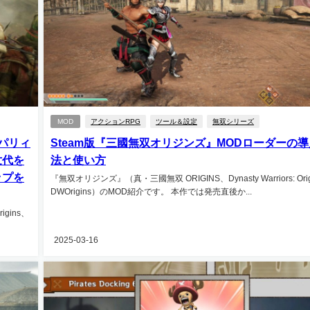
MOD
アクションRPG
ツール＆設定
無双シリーズ
パリィ
Steam版『三國無双オリジンズ』MODローダーの
世代を
法と使い方
ップを
『無双オリジンズ』（真・三國無双 ORIGINS、Dynasty Warriors: Ori
DWOrigins）のMOD紹介です。 本作では発売直後か...
igins、
2025-03-16