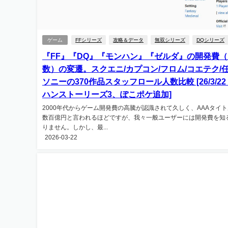
ゲーム
FFシリーズ
攻略＆データ
無双シリーズ
DQシリーズ
『FF』『DQ』『モンハン』『ゼルダ』の開発費（
数）の変遷。スクエニ/カプコン/フロム/コエテク/任
ソニーの370作品スタッフロール人数比較 [26/3/22
ハンストーリーズ3、ぽこポケ追加]
2000年代からゲーム開発費の高騰が認識されて久しく、AAAタイ
数百億円と言われるほどですが、我々一般ユーザーには開発費を知
りません。しかし、最...
2026-03-22