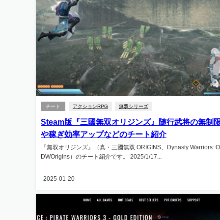
チート
アクションRPG
無双シリーズ
Steam版『三國無双オリジンズ』随行武将の無制
や稼ぎ効率アップなどのチート紹介
『無双オリジンズ』（真・三國無双 ORIGINS、Dynasty Warriors: Or
DWOrigins）のチート紹介です。 2025/1/17...
2025-01-20