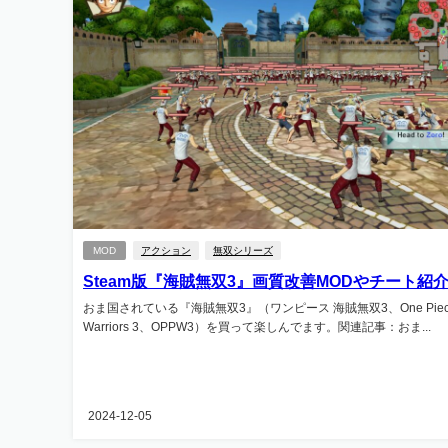
MOD
アクション
無双シリーズ
Steam版『海賊無双3』画質改善MODやチート紹
おま国されている『海賊無双3』（ワンピース 海賊無双3、One Piece P
Warriors 3、OPPW3）を買って楽しんでます。関連記事：おま...
2024-12-05