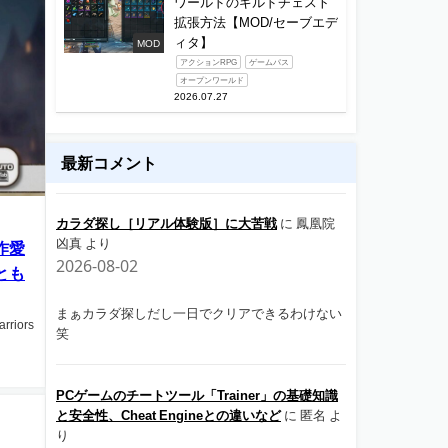
ワールドのギルドチェスト
拡張方法【MOD/セーブエデ
ィタ】
MOD
アクションRPG
ゲームパス
オープンワールド
2026.07.27
最新コメント
カラダ探し［リアル体験版］に大苦戦
に
鳳凰院
凶真
より
作愛
2026-08-02
とも
まぁカラダ探しだし一日でクリアできるわけない
riors
笑
PCゲームのチートツール「Trainer」の基礎知識
と安全性、Cheat Engineとの違いなど
に
匿名
よ
り