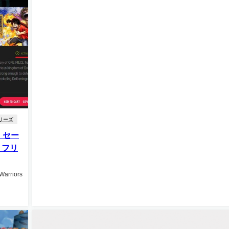
リーズ
、セー
、フリ
rriors