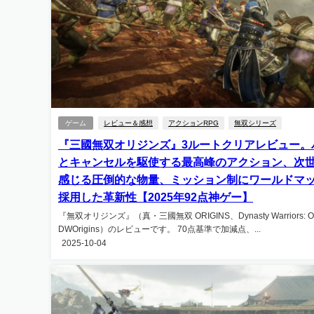
ゲーム
レビュー＆感想
アクションRPG
無双シリーズ
『三國無双オリジンズ』3ルートクリアレビュー。
とキャンセルを駆使する最高峰のアクション、次
感じる圧倒的な物量、ミッション制にワールドマ
採用した革新性【2025年92点神ゲー】
『無双オリジンズ』（真・三國無双 ORIGINS、Dynasty Warriors: Or
DWOrigins）のレビューです。 70点基準で加減点、...
2025-10-04