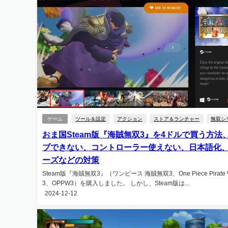
ゲーム
ツール＆設定
アクション
ストア＆ランチャー
無双シ
おま国Steam版『海賊無双3』を4ドルで買う方法
ブできない、コントローラー使えない、日本語化
ーズなどの対策
Steam版『海賊無双3』（ワンピース 海賊無双3、One Piece Pirate Wa
3、OPPW3）を購入しました。 しかし、Steam版は...
2024-12-12