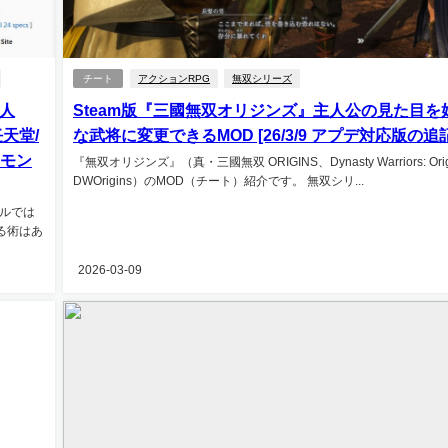
チート
アクションRPG
無双シリーズ
人
Steam版『三國無双オリジンズ』主人公の見た目を
天堂/
な武将に変更できるMOD [26/3/9 アプデ対応版の追記
 モン
『無双オリジンズ』（真・三國無双 ORIGINS、Dynasty Warriors: Ori
DWOrigins）のMOD（チート）紹介です。 無双シリ...
トルでは
る術はあ
2026-03-09