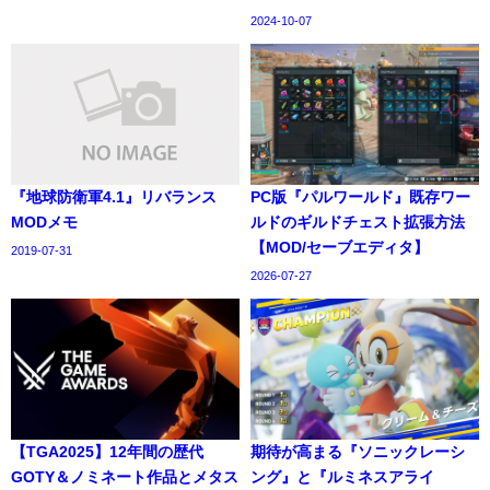
2024-10-07
『地球防衛軍4.1』リバランス
PC版『パルワールド』既存ワー
MODメモ
ルドのギルドチェスト拡張方法
【MOD/セーブエディタ】
2019-07-31
2026-07-27
【TGA2025】12年間の歴代
期待が高まる『ソニックレーシ
GOTY＆ノミネート作品とメタス
ング』と『ルミネスアライ