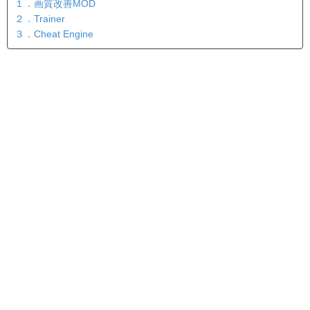
１．画質改善MOD
２．Trainer
３．Cheat Engine