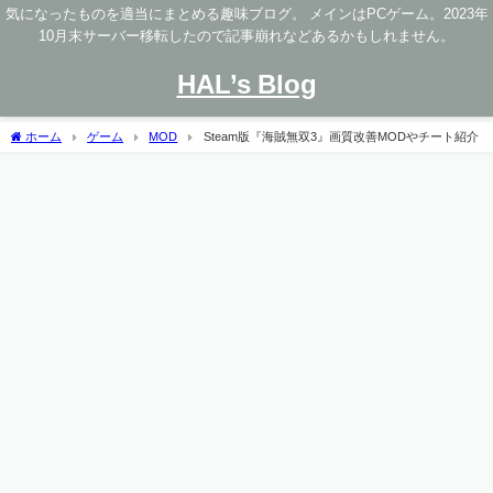
気になったものを適当にまとめる趣味ブログ。 メインはPCゲーム。2023年
10月末サーバー移転したので記事崩れなどあるかもしれません。
HAL’s Blog
ホーム
ゲーム
MOD
Steam版『海賊無双3』画質改善MODやチート紹介