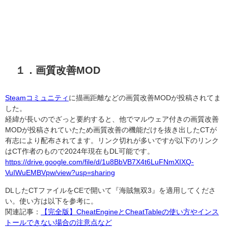
１．画質改善MOD
Steamコミュニティ
に描画距離などの画質改善MODが投稿されてま
した。
経緯が長いのでざっと要約すると、他でマルウェア付きの画質改善
MODが投稿されていたため画質改善の機能だけを抜き出したCTが
有志により配布されてます。リンク切れが多いですが以下のリンク
はCT作者のもので2024年現在もDL可能です。
https://drive.google.com/file/d/1u8BbVB7X4t6LuFNmXIXQ-
VuIWuEMBVpw/view?usp=sharing
DLしたCTファイルをCEで開いて『海賊無双3』を適用してくださ
い。使い方は以下を参考に。
関連記事：
【完全版】CheatEngineとCheatTableの使い方やインス
トールできない場合の注意点など