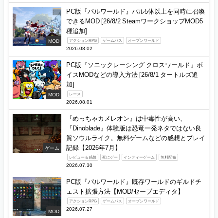
PC版『パルワールド』パル5体以上を同時に召喚
できるMOD [26/8/2 SteamワークショップMOD5
種追加]
MOD
アクションRPG
ゲームパス
オープンワールド
2026.08.02
PC版『ソニックレーシング クロスワールド』ボ
イスMODなどの導入方法 [26/8/1 タートルズ追
加]
MOD
レース
2026.08.01
『めっちゃカメレオン』は中毒性が高い、
『Dinoblade』体験版は恐竜一発ネタではない良
質ソウルライク。無料ゲームなどの感想とプレイ
記録【2026年7月】
ゲーム
レビュー＆感想
死にゲー
インディーゲーム
無料配布
2026.07.30
PC版『パルワールド』既存ワールドのギルドチ
ェスト拡張方法【MOD/セーブエディタ】
アクションRPG
ゲームパス
オープンワールド
2026.07.27
MOD