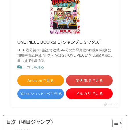
ONE PIECE DOORS! 1 (ジャンプコミックス)
JC31巻分第305話まで連載6年分の白黒扉絵249枚を掲載! 短
期集中表紙連載 “ルフィが出ないONE PIECE”!? 伏線&考察記
事つきで6編収録。
口コミを見る
Amazonで見る
楽天市場で見る
メルカリで見る
Yahooショッピングで見る
ポチップ
目次（項目ジャンプ）