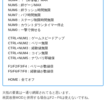
NUM4：！（絆撃破）MAX
NUM5：絆ゲージMAX
NUM6：絆ラッシュ時間無限
NUM7：バフ時間無限
NUM8：ステージ制限時間無限
NUM9：カウントダウンタイマー停止
NUM0：一撃で倒せる
CTRL+NUM1：ゲームスピードアップ
CTRL+NUM2：ベリー無限
CTRL+NUM3：経験値無限
CTRL+NUM4：コイン無限
CTRL+NUM5：ナワバリ即確保
F1/F2/F3/F4：ベリーが数値倍
F5/F6/F7/F8：経験値が数値倍
HOME：全てオフ
大抵の要素は一通り網羅されてると思います。
画質改善MODと併用する場合はF2～F6は使えないですね。