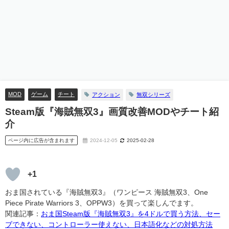
MOD
ゲーム
チート
アクション
無双シリーズ
Steam版『海賊無双3』画質改善MODやチート紹
介
ページ内に広告が含まれます
2024-12-05
2025-02-28
+1
おま国されている『海賊無双3』（ワンピース 海賊無双3、One
Piece Pirate Warriors 3、OPPW3）を買って楽しんでます。
関連記事：
おま国Steam版『海賊無双3』を4ドルで買う方法、セー
ブできない、コントローラー使えない、日本語化などの対処方法