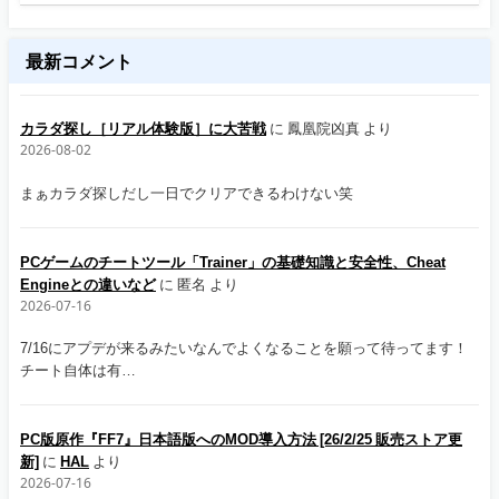
最新コメント
カラダ探し［リアル体験版］に大苦戦
に
鳳凰院凶真
より
2026-08-02
まぁカラダ探しだし一日でクリアできるわけない笑
PCゲームのチートツール「Trainer」の基礎知識と安全性、Cheat
Engineとの違いなど
に
匿名
より
2026-07-16
7/16にアプデが来るみたいなんでよくなることを願って待ってます！
チート自体は有…
PC版原作『FF7』日本語版へのMOD導入方法 [26/2/25 販売ストア更
新]
に
HAL
より
2026-07-16