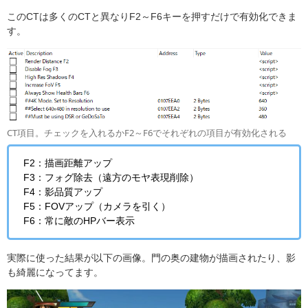
このCTは多くのCTと異なりF2～F6キーを押すだけで有効化できま
す。
CT項目。チェックを入れるかF2～F6でそれぞれの項目が有効化される
F2：描画距離アップ
F3：フォグ除去（遠方のモヤ表現削除）
F4：影品質アップ
F5：FOVアップ（カメラを引く）
F6：常に敵のHPバー表示
実際に使った結果が以下の画像。門の奥の建物が描画されたり、影
も綺麗になってます。