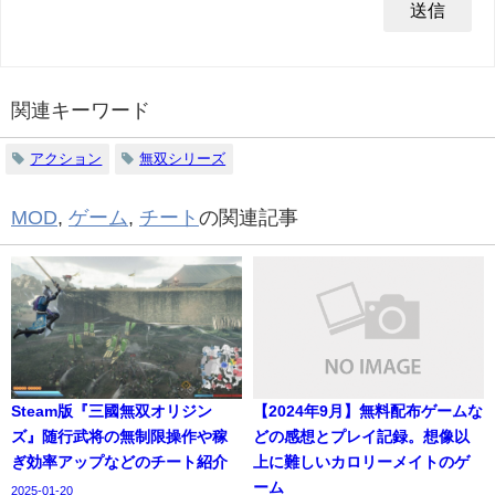
関連キーワード
アクション
無双シリーズ
MOD
,
ゲーム
,
チート
の関連記事
Steam版『三國無双オリジン
【2024年9月】無料配布ゲームな
ズ』随行武将の無制限操作や稼
どの感想とプレイ記録。想像以
ぎ効率アップなどのチート紹介
上に難しいカロリーメイトのゲ
ーム
2025-01-20