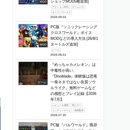
ショップMOD5種追加]
MOD
アクションRPG
ゲームパス
オープンワールド
2026.08.02
PC版『ソニックレーシング
クロスワールド』ボイス
MODなどの導入方法 [26/8/1
タートルズ追加]
MOD
レース
2026.08.01
『めっちゃカメレオン』は
中毒性が高い、
『Dinoblade』体験版は恐竜
一発ネタではない良質ソウ
ゲーム
ルライク。無料ゲームなど
の感想とプレイ記録【2026
年7月】
レビュー＆感想
死にゲー
インディーゲーム
無料配布
2026.07.30
PC版『パルワールド』既存