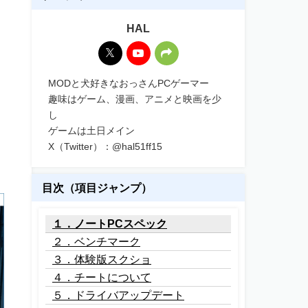
HAL
MODと犬好きなおっさんPCゲーマー
趣味はゲーム、漫画、アニメと映画を少
し
た
ゲームは土日メイン
X（Twitter）：@hal51ff15
目次（項目ジャンプ）
１．ノートPCスペック
２．ベンチマーク
３．体験版スクショ
４．チートについて
５．ドライバアップデート