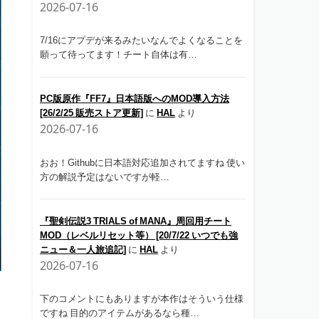
2026-07-16
7/16にアプデが来るみたいなんでよくなることを
願って待ってます！チート自体は有…
PC版原作『FF7』日本語版へのMOD導入方法
[26/2/25 販売ストア更新]
に
HAL
より
2026-07-16
おお！Githubに日本語対応追加されてますね 使い
方の解説予定はないですが軽…
『聖剣伝説3 TRIALS of MANA』周回用チート
MOD（レベルリセット等） [20/7/22 いつでも強
ニュー＆一人旅追記]
に
HAL
より
2026-07-16
下のコメントにもありますが本作はそういう仕様
ですね 目的のアイテムがあるなら種…