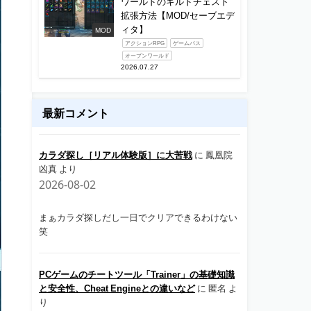
ワールドのギルドチェスト
拡張方法【MOD/セーブエデ
ィタ】
MOD
アクションRPG
ゲームパス
オープンワールド
2026.07.27
最新コメント
カラダ探し［リアル体験版］に大苦戦
に
鳳凰院
凶真
より
2026-08-02
まぁカラダ探しだし一日でクリアできるわけない
笑
PCゲームのチートツール「Trainer」の基礎知識
と安全性、Cheat Engineとの違いなど
に
匿名
よ
り