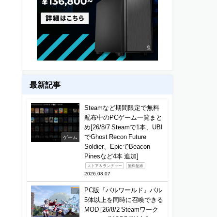
最新記事
Steamなど期間限定で無料
配布中のPCゲーム一覧まと
め[26/8/7 Steamで1本、UBI
でGhost Recon Future
ゲーム
Soldier、EpicでBeacon
Pinesなど4本 追加]
ストア＆ランチャー
無料配布
2026.08.07
PC版『パルワールド』パル
5体以上を同時に召喚できる
MOD [26/8/2 Steamワーク