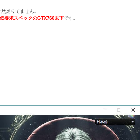
て全然足りてません。
低要求スペックのGTX760以下
です。