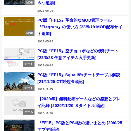
６つ追加]
MOD
2023-06-08
PC版『FF15』革命的なMOD管理ツール
『Flagrum』の使い方 [23/5/19 MOD配布サイ
ト追加]
MOD
2023-05-19
PC版『FF15』空チョコボなどの便利チート
[22/6/28 任意アイテム入手更新]
チート
2022-06-28
PC版『FF15』Squall8'sチートテーブル解説
[21/11/25 CT対処法追記]
チート
2021-11-25
【2020年】無料配布ゲームなどの感想とプレ
イ記録 [2020/11/20 ３タイトル追記]
ゲーム
2020-11-20
『FF15』PC版とPS4版の違いまとめ [20/6/25
アプデ追記]