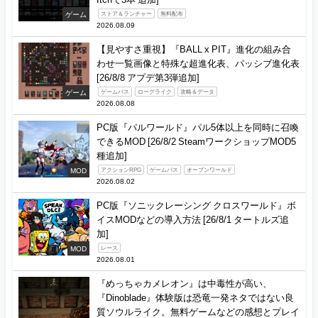
ゲーム
ストア＆ランチャー
無料配布
2026.08.09
【見やすさ重視】『BALL x PIT』進化の組み合
わせ一覧画像と特殊な超進化表、パッシブ進化表
[26/8/8 アプデ第3弾追加]
ゲーム
ゲームパス
ローグライク
攻略＆データ
2026.08.08
PC版『パルワールド』パル5体以上を同時に召喚
できるMOD [26/8/2 SteamワークショップMOD5
種追加]
MOD
アクションRPG
ゲームパス
オープンワールド
2026.08.02
PC版『ソニックレーシング クロスワールド』ボ
イスMODなどの導入方法 [26/8/1 タートルズ追
加]
MOD
レース
2026.08.01
『めっちゃカメレオン』は中毒性が高い、
『Dinoblade』体験版は恐竜一発ネタではない良
質ソウルライク。無料ゲームなどの感想とプレイ