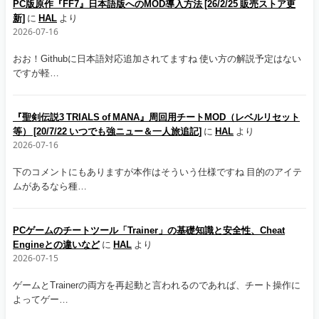
PC版原作『FF7』日本語版へのMOD導入方法 [26/2/25 販売ストア更
新]
に
HAL
より
2026-07-16
おお！Githubに日本語対応追加されてますね 使い方の解説予定はない
ですが軽…
『聖剣伝説3 TRIALS of MANA』周回用チートMOD（レベルリセット
等） [20/7/22 いつでも強ニュー＆一人旅追記]
に
HAL
より
2026-07-16
下のコメントにもありますが本作はそういう仕様ですね 目的のアイテ
ムがあるなら種…
PCゲームのチートツール「Trainer」の基礎知識と安全性、Cheat
Engineとの違いなど
に
HAL
より
2026-07-15
ゲームとTrainerの両方を再起動と言われるのであれば、チート操作に
よってゲー…