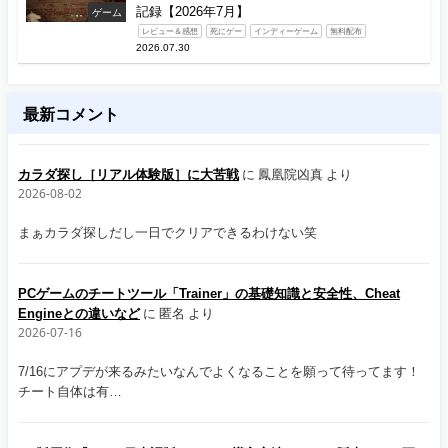
記録【2026年7月】
ゲーム
レビュー＆感想
死にゲー
インディーゲーム
無料配布
2026.07.30
最新コメント
カラダ探し［リアル体験版］に大苦戦
に
鳳凰院凶真
より
2026-08-02
まぁカラダ探しだし一日でクリアできるわけない笑
PCゲームのチートツール「Trainer」の基礎知識と安全性、Cheat
Engineとの違いなど
に
匿名
より
2026-07-16
7/16にアプデが来るみたいなんでよくなることを願って待ってます！
チート自体は有…