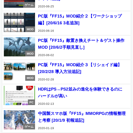
ゲーム
2020-06-25
PC版『FF15』MOD紹介２【ワークショップ
編】[20/6/16 3名追加]
MOD
2020-06-16
PC版『FF15』敵置き換えチート＆ゲスト操作
MOD [20/6/2手順見直し]
MOD
2020-06-02
PC版『FF15』MOD紹介３【リシェイド編】
[20/2/28 導入方法追記]
MOD
2020-02-28
HDRはPS→PS2並みの進化を体験できるのに
ハードルが高い
PC
2020-02-13
中国製スマホ版『FF15』MMORPGの情報整理
と考察 [20/1/9 初報追記]
ゲーム
2020-01-19