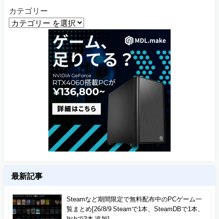
カテゴリー
最新記事
Steamなど期間限定で無料配布中のPCゲーム一
覧まとめ[26/8/9 Steamで1本、SteamDBで1本、
Itchで3本 追加]