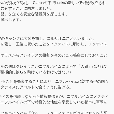
cisへの侵攻が成功し、Clarusの下でLucisの新しい政権が設立され、
と共有することに同意しました。
復讐」を企てる安全な避難所を探します。
ら脱出します。
と彼のギャングは大陸を旅し、コルリオニスと会いました。
親を殺し、王位に就いたことをノクティスに明かし、ノクティス
ィオラスからクレイラスの役割を今のところ秘密にしておくこと
、その他はクレイラスがニフルハイムによって「人質」にされて
が積極的に彼らを助けているわけではない）
いることを発表することにより、ニフルハイムに対する他の国々
ノクティスにアコルドで会うように告げる。
ティスを信頼しなかった情報提供者が、ニフルハイムにノクティ
はニフルハイムの下で特権的な地位を享受していた都市に軍隊を
ニフルハイムから「守る」。ノクティスはリヴァイアサンを支配