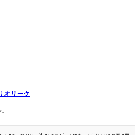
リオリーク
ク。
。