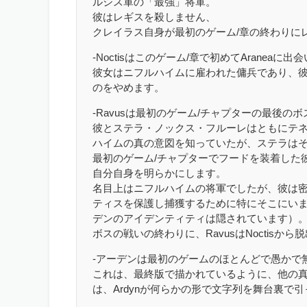
ルシス軍の「最強」将軍。
彼はレギスを殺しません、
クレイラス自身が最初のゲーム/章の終わりに
-Noctisはこのゲーム/章で初めてAraneaに
彼女はニフルハイムに雇われた傭兵であり、
のをやめます。
-Ravusは最初のゲーム/チャプターの最後の
彼とステラ・ノックス・フルーレはともにテ
ハイムの真の意図を知っていたが、ステラは
最初のゲーム/チャプターでフードを装着した
自分自身を明らかにします。
名目上はニフルハイムの将軍でしたが、彼は
ティスを保護し捕獲するために特にそこにいま
デンのアイデンティティは隠されています）
ボスの戦いの終わりに、RavusはNoctisから
-アーデンは最初のゲームのほとんどで愚かで
これは、最終版で描かれているように、他の真面目
は、Ardynが何らかの形で文字列を舞台裏