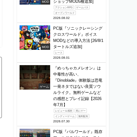
ショップMOD5種追加]
MOD
アクションRPG
ゲームパス
オープンワールド
2026.08.02
PC版『ソニックレーシング
クロスワールド』ボイス
MODなどの導入方法 [26/8/1
タートルズ追加]
MOD
レース
2026.08.01
『めっちゃカメレオン』は
中毒性が高い、
『Dinoblade』体験版は恐竜
一発ネタではない良質ソウ
ゲーム
ルライク。無料ゲームなど
の感想とプレイ記録【2026
年7月】
レビュー＆感想
死にゲー
インディーゲーム
無料配布
2026.07.30
PC版『パルワールド』既存