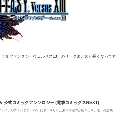
XIII / ファイナルファンタジーヴェルサス13）のリークまとめが長くなって容
 公式コミックアンソロジー (電撃コミックスNEXT)
ファイナルファンタジーXV』にドハマりした豪華作家陣が紡ぎ出す、唯一の公式