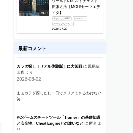
ワールドのギルドチェスト
拡張方法【MOD/セーブエデ
ィタ】
MOD
アクションRPG
ゲームパス
オープンワールド
2026.07.27
最新コメント
カラダ探し［リアル体験版］に大苦戦
に
鳳凰院
凶真
より
2026-08-02
まぁカラダ探しだし一日でクリアできるわけない
笑
PCゲームのチートツール「Trainer」の基礎知識
と安全性、Cheat Engineとの違いなど
に
匿名
よ
り