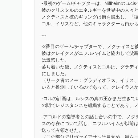
-最初のゲーム/チャプターは、NiflheimのLu
彼のクリスタルのエネルギーを世界中の人々
ノクティスと彼のギャングは街を脱出し、「
コル、イリスなど、他のキャラクターも街か
---
-2番目のゲーム/チャプターで、ノクティス
彼はクレイクスがニフルハイムと協力して父
は激怒した。
落ち着いた後、ノクティスとコルは、グラデ
にしました。
（リーク者のメモ：グラディオラス、イリス
いると推測しているのであって、クレイラス
-コルの計画は、ルシスの真の王がまだ生きて
の間でレジスタンスを組織することであり、
-アコルドの指導者との話し合いの中で、ノク
スの存在について話し、ニフルハイムが以前
送って占領させた。
（この部分でリヴァイアサンは目覚め、街を