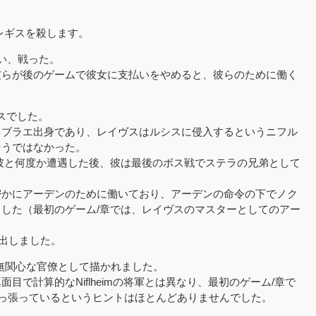
レギスを殺します。
出会い、戦った。
彼らが後のゲームで彼女に支払いをやめると、彼らのために働く
ボスでした。
ネブラエ出身であり、レイヴスはルシスに侵入するというニフル
そうではなかった。
彼と何度か遭遇した後、彼は最後のボス戦でステラの兄弟として
密かにアーデンのために働いており、アーデンの命令の下でノク
した（最初のゲーム/章では、レイヴスのマスターとしてのアー
。
脱出しました。
無関心な官僚として描かれました。
で計算的なNiflheimの将軍とは異なり、最初のゲーム/章で
で引っ張っているというヒントはほとんどありませんでした。