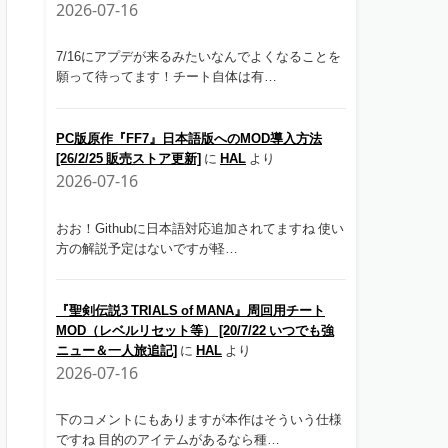
2026-07-16
7/16にアプデが来るみたいなんでよくなることを
願って待ってます！チート自体は有…
PC版原作『FF7』日本語版へのMOD導入方法
[26/2/25 販売ストア更新]
に
HAL
より
2026-07-16
おお！Githubに日本語対応追加されてますね 使い
方の解説予定はないですが軽…
『聖剣伝説3 TRIALS of MANA』周回用チート
MOD（レベルリセット等） [20/7/22 いつでも強
ニュー＆一人旅追記]
に
HAL
より
2026-07-16
下のコメントにもありますが本作はそういう仕様
ですね 目的のアイテムがあるなら種…