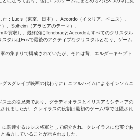
ることになっており、後に1つのゲームにまとめられた3つの章に変
：Lucis（東京、日本）、Accordo（イタリア、ベニス）、
マ）、Solheim（アラビアのテーマ）。
eimを買収し、最終的にTenebraeとAccordoもすべてのクリスタル
クリスタルはEosで最後のアクティブなクリスタルとなり、ゲーム
国家の集まりで構成されていたが、それは昔、エルダーキャプト
ングスグレイブ映画の代わりに）ニフルハイムによるインソムニ
ギス王の従兄弟であり、グラディオラスとイリスアミシティアの
されましたが、クレイラスの役割は最初のゲーム/章では隠され
）に関連するルシス将軍として紹介され、クレイラスに忠実であ
ムと協力していることが示されました。