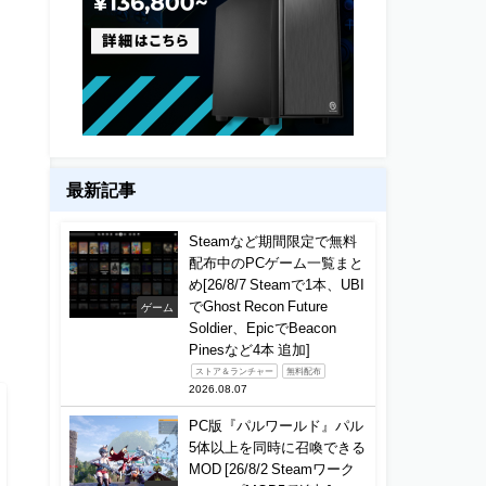
最新記事
Steamなど期間限定で無料
配布中のPCゲーム一覧まと
め[26/8/7 Steamで1本、UBI
でGhost Recon Future
ゲーム
Soldier、EpicでBeacon
Pinesなど4本 追加]
ストア＆ランチャー
無料配布
2026.08.07
PC版『パルワールド』パル
5体以上を同時に召喚できる
MOD [26/8/2 Steamワーク