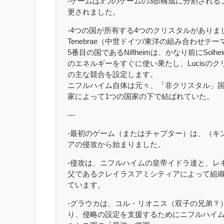
-ゲームは3つのゲームの3部構成に分割され
更されました。
-4つの国が所有する4つのクリスタルがありました
Tenebrae（中世ドイツ/東洋の組み合わせテー
5番目の国であるNiflheimは、かなり前にSolh
のエネルギーをすぐに使い果たし、Lucisの
の主な競合を設定します。
ニフルハイム自体は元々、「非クリスタル」
家によって1つの国家の下で結ばれていた。
---
-最初のゲーム（またはチャプター）は、（キ
アの侵攻から始まりました。
-侵攻は、ニフルハイムの皇帝イドラ達と、レ
父であるクレイラスアミシティアによって組織
ています。
-グラウカは、コル・リオニス（双子の兄弟？
り、侵略の設定を支援するためにニフルハイ