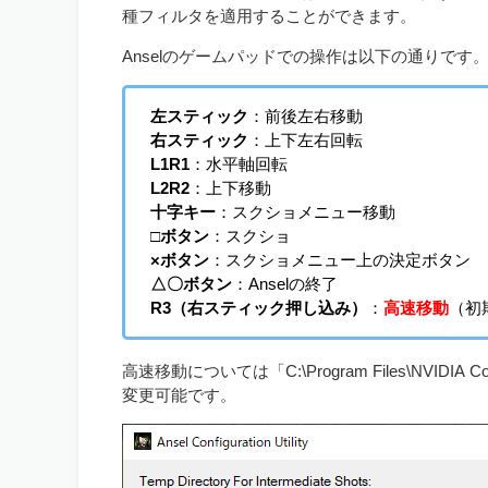
種フィルタを適用することができます。
Anselのゲームパッドでの操作は以下の通りです
左スティック
：前後左右移動
右スティック
：上下左右回転
L1R1
：水平軸回転
L2R2
：上下移動
十字キー
：スクショメニュー移動
□ボタン
：スクショ
×ボタン
：スクショメニュー上の決定ボタン
△〇ボタン
：Anselの終了
R3（右スティック押し込み）
：
高速移動
（初
高速移動については「C:\Program Files\NVIDIA Cor
変更可能です。