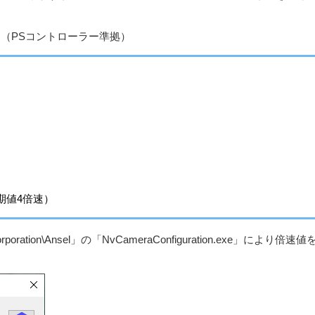
。（PSコントローラー準拠）
期値4倍速）
poration\Ansel」の「NvCameraConfiguration.exe」により倍速値