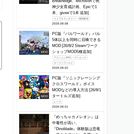
Breathedge、Microsoftで死
ゲーム
神少女育成計画、Epicで1
本、giveeで1本 追加]
ストア＆ランチャー
無料配布
2026.08.08
PC版『パルワールド』パル
5体以上を同時に召喚できる
MOD [26/8/2 Steamワーク
ショップMOD5種追加]
MOD
アクションRPG
ゲームパス
オープンワールド
2026.08.02
PC版『ソニックレーシング
クロスワールド』ボイス
MODなどの導入方法 [26/8/1
タートルズ追加]
MOD
レース
2026.08.01
『めっちゃカメレオン』は
中毒性が高い、
『Dinoblade』体験版は恐竜