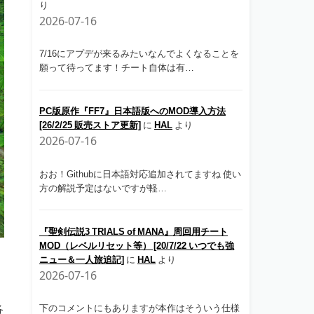
り
2026-07-16
7/16にアプデが来るみたいなんでよくなることを
願って待ってます！チート自体は有…
PC版原作『FF7』日本語版へのMOD導入方法
[26/2/25 販売ストア更新]
に
HAL
より
2026-07-16
おお！Githubに日本語対応追加されてますね 使い
方の解説予定はないですが軽…
『聖剣伝説3 TRIALS of MANA』周回用チート
MOD（レベルリセット等） [20/7/22 いつでも強
ニュー＆一人旅追記]
に
HAL
より
2026-07-16
下のコメントにもありますが本作はそういう仕様
各