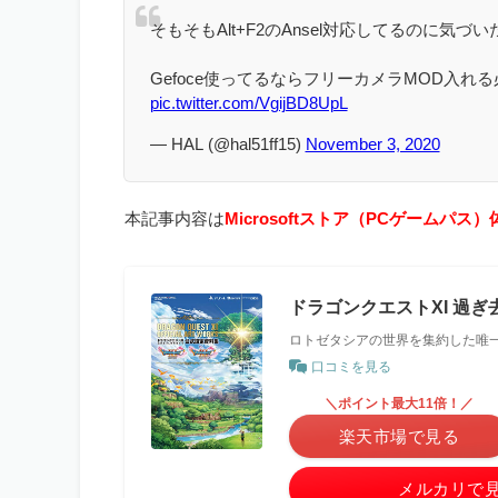
そもそもAlt+F2のAnsel対応してるのに気づい
Gefoce使ってるならフリーカメラMOD入
pic.twitter.com/VgijBD8UpL
— HAL (@hal51ff15)
November 3, 2020
本記事内容は
Microsoftストア
（PCゲームパス）
ドラゴンクエストXI 過ぎ去
ロトゼタシアの世界を集約した唯
口コミを見る
＼ポイント最大11倍！／
楽天市場で見る
メルカリで