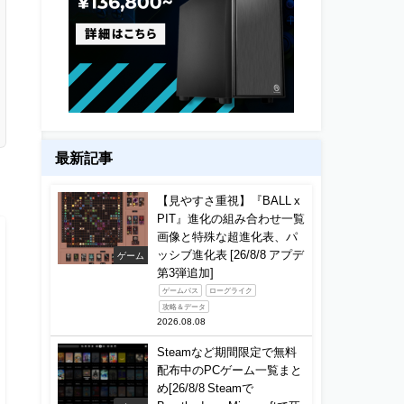
最新記事
【見やすさ重視】『BALL x
PIT』進化の組み合わせ一覧
画像と特殊な超進化表、パ
ッシブ進化表 [26/8/8 アプデ
ゲーム
第3弾追加]
ゲームパス
ローグライク
攻略＆データ
2026.08.08
Steamなど期間限定で無料
配布中のPCゲーム一覧まと
め[26/8/8 Steamで