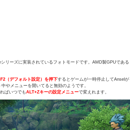
efoceシリーズに実装されているフォトモードです。AMD製GPUである
T+F2（デフォルト設定）を押下
するとゲームが一時停止してAnselが
ト中やメニューを開いてると無効のようです。
あればいつでも
ALT+Zキーの設定メニュー
で変えれます。