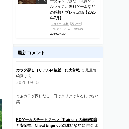
一発ネタではない良質ソウ
ゲーム
ルライク。無料ゲームなど
の感想とプレイ記録【2026
年7月】
レビュー＆感想
死にゲー
インディーゲーム
無料配布
2026.07.30
最新コメント
カラダ探し［リアル体験版］に大苦戦
に
鳳凰院
凶真
より
2026-08-02
まぁカラダ探しだし一日でクリアできるわけない
笑
PCゲームのチートツール「Trainer」の基礎知識
と安全性、Cheat Engineとの違いなど
に
匿名
よ