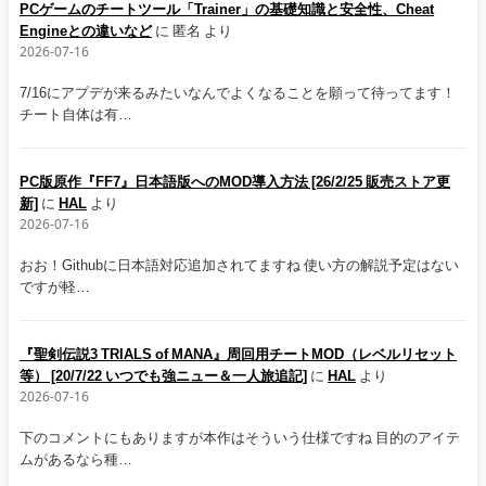
PCゲームのチートツール「Trainer」の基礎知識と安全性、Cheat
Engineとの違いなど
に
匿名
より
2026-07-16
7/16にアプデが来るみたいなんでよくなることを願って待ってます！
チート自体は有…
PC版原作『FF7』日本語版へのMOD導入方法 [26/2/25 販売ストア更
新]
に
HAL
より
2026-07-16
おお！Githubに日本語対応追加されてますね 使い方の解説予定はない
ですが軽…
『聖剣伝説3 TRIALS of MANA』周回用チートMOD（レベルリセット
等） [20/7/22 いつでも強ニュー＆一人旅追記]
に
HAL
より
2026-07-16
下のコメントにもありますが本作はそういう仕様ですね 目的のアイテ
ムがあるなら種…