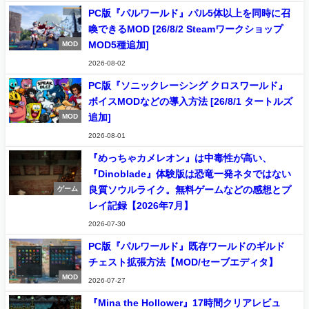
PC版『パルワールド』パル5体以上を同時に召
喚できるMOD [26/8/2 Steamワークショップ
MOD5種追加]
MOD
2026-08-02
PC版『ソニックレーシング クロスワールド』
ボイスMODなどの導入方法 [26/8/1 タートルズ
追加]
MOD
2026-08-01
『めっちゃカメレオン』は中毒性が高い、
『Dinoblade』体験版は恐竜一発ネタではない
良質ソウルライク。無料ゲームなどの感想とプ
ゲーム
レイ記録【2026年7月】
2026-07-30
PC版『パルワールド』既存ワールドのギルド
チェスト拡張方法【MOD/セーブエディタ】
MOD
2026-07-27
『Mina the Hollower』17時間クリアレビュ