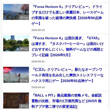
『Forza Horizon 6』クリアレビュー。ドライ
ブするだけでも楽しい美麗日本、レースゲーム
の常識を破った破壊の爽快感【2026年90点神
ゲーム
ゲー】
2026-06-13
『Forza Horizon 6』は面白過ぎ、『GTA5』
は凄すぎ、『タスクバーヒーロー』は面白いけ
どおすすめしにくい。無料ゲームなどの感想と
ゲーム
プレイ記録【2026年5月】
2026-05-31
『仁王3』クリアレビュー。新たなオープンワ
ールド表現を生み出した爽快ストレスフリーな
ハクスラ死にゲー【2026年92点神ゲー】
ゲーム
2026-05-10
『BALL x PIT』拠点建築の攻略メモ。金鉱設
置数の比較、市場の1万個売買など [26/5/5 無
料アプデ第二弾での変更追記]
ゲーム