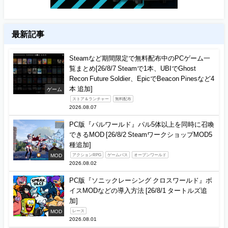
最新記事
Steamなど期間限定で無料配布中のPCゲーム一
覧まとめ[26/8/7 Steamで1本、UBIでGhost
Recon Future Soldier、EpicでBeacon Pinesなど4
本 追加]
ゲーム
ストア＆ランチャー
無料配布
2026.08.07
PC版『パルワールド』パル5体以上を同時に召喚
できるMOD [26/8/2 SteamワークショップMOD5
種追加]
MOD
アクションRPG
ゲームパス
オープンワールド
2026.08.02
PC版『ソニックレーシング クロスワールド』ボ
イスMODなどの導入方法 [26/8/1 タートルズ追
加]
MOD
レース
2026.08.01