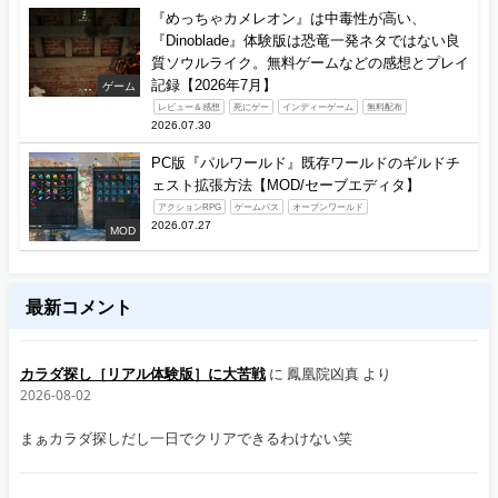
『めっちゃカメレオン』は中毒性が高い、
『Dinoblade』体験版は恐竜一発ネタではない良
質ソウルライク。無料ゲームなどの感想とプレイ
記録【2026年7月】
ゲーム
レビュー＆感想
死にゲー
インディーゲーム
無料配布
2026.07.30
PC版『パルワールド』既存ワールドのギルドチ
ェスト拡張方法【MOD/セーブエディタ】
アクションRPG
ゲームパス
オープンワールド
2026.07.27
MOD
最新コメント
カラダ探し［リアル体験版］に大苦戦
に
鳳凰院凶真
より
2026-08-02
まぁカラダ探しだし一日でクリアできるわけない笑