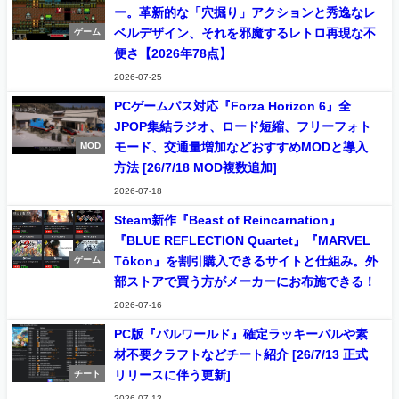
ー。革新的な「穴掘り」アクションと秀逸なレ
ベルデザイン、それを邪魔するレトロ再現な不
ゲーム
便さ【2026年78点】
2026-07-25
PCゲームパス対応『Forza Horizon 6』全
JPOP集結ラジオ、ロード短縮、フリーフォト
モード、交通量増加などおすすめMODと導入
MOD
方法 [26/7/18 MOD複数追加]
2026-07-18
Steam新作『Beast of Reincarnation』
『BLUE REFLECTION Quartet』『MARVEL
Tōkon』を割引購入できるサイトと仕組み。外
ゲーム
部ストアで買う方がメーカーにお布施できる！
2026-07-16
PC版『パルワールド』確定ラッキーパルや素
材不要クラフトなどチート紹介 [26/7/13 正式
リリースに伴う更新]
チート
2026-07-13