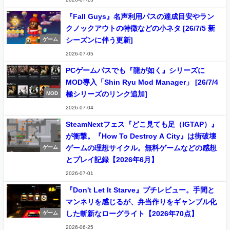
『Fall Guys』名声利用パスの達成目安やラン
クノックアウトの特徴などの小ネタ [26/7/5 新
シーズンに伴う更新]
ゲーム
2026-07-05
PCゲームパスでも『龍が如く』シリーズに
MOD導入「Shin Ryu Mod Manager」 [26/7/4
極シリーズのリンク追加]
MOD
2026-07-04
SteamNextフェス『どこ見ても足（IGTAP）』
が衝撃。『How To Destroy A City』は街破壊
ゲームの理想サイクル。無料ゲームなどの感想
ゲーム
とプレイ記録【2026年6月】
2026-07-01
『Don't Let It Starve』プチレビュー。手間と
マンネリを感じるが、弁当作りをギャンブル化
した斬新なローグライト【2026年70点】
ゲーム
2026-06-25