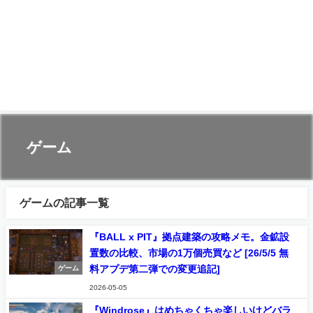
ゲーム
ゲームの記事一覧
『BALL x PIT』拠点建築の攻略メモ。金鉱設
置数の比較、市場の1万個売買など [26/5/5 無
料アプデ第二弾での変更追記]
ゲーム
2026-05-05
『Windrose』はめちゃくちゃ楽しいけどバラ