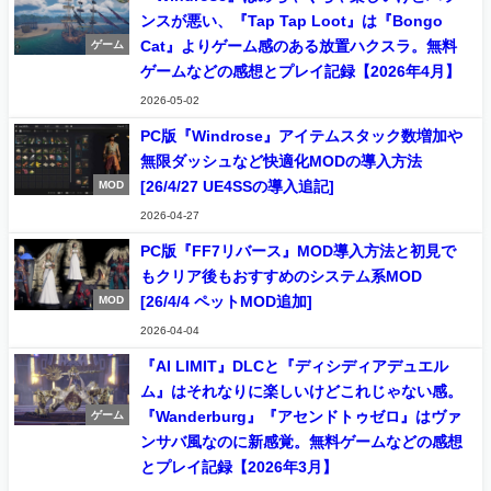
ンスが悪い、『Tap Tap Loot』は『Bongo
Cat』よりゲーム感のある放置ハクスラ。無料
ゲーム
ゲームなどの感想とプレイ記録【2026年4月】
2026-05-02
PC版『Windrose』アイテムスタック数増加や
無限ダッシュなど快適化MODの導入方法
[26/4/27 UE4SSの導入追記]
MOD
2026-04-27
PC版『FF7リバース』MOD導入方法と初見で
もクリア後もおすすめのシステム系MOD
[26/4/4 ペットMOD追加]
MOD
2026-04-04
『AI LIMIT』DLCと『ディシディアデュエル
ム』はそれなりに楽しいけどこれじゃない感。
『Wanderburg』『アセンドトゥゼロ』はヴァ
ゲーム
ンサバ風なのに新感覚。無料ゲームなどの感想
とプレイ記録【2026年3月】