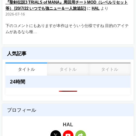
『聖剣伝説3 TRIALS of MANA』周回用チートMOD（レベルリセット
等） [20/7/22 いつでも強ニュー＆一人旅追記]
に
HAL
より
2026-07-16
下のコメントにもありますが本作はそういう仕様ですね 目的のアイテ
ムがあるなら種…
人気記事
タイトル
タイトル
タイトル
24時間
プロフィール
HAL