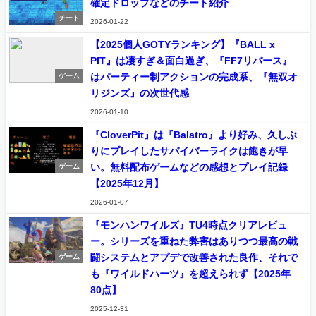
確定ドロップなどのチート紹介
チート
2026-01-22
【2025個人GOTYランキング】『BALL x
PIT』は凄すぎ＆面白過ぎ、『FF7リバース』
はパーティー制アクションの完成系、『無双オ
ゲーム
リジンズ』の次世代感
2026-01-10
『CloverPit』は『Balatro』より好み、久しぶ
りにプレイしたサバイバーライクは飽きが早
い。無料配布ゲームなどの感想とプレイ記録
ゲーム
【2025年12月】
2026-01-07
『モンハンワイルズ』TU4時点クリアレビュ
ー。シリーズを重ねた弊害はありつつ最高の戦
闘システムとアプデで改善された良作、それで
ゲーム
も『ワイルドハーツ』を超えられず【2025年
80点】
2025-12-31