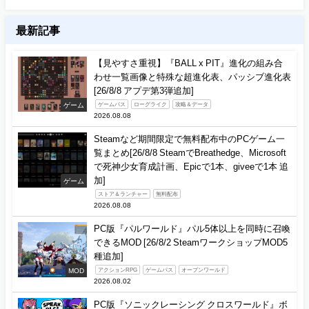
最新記事
【見やすさ重視】『BALL x PIT』進化の組み合
わせ一覧画像と特殊な超進化表、パッシブ進化表
[26/8/8 アプデ第3弾追加]
ゲーム
ゲームパス
ローグライク
攻略＆データ
2026.08.08
Steamなど期間限定で無料配布中のPCゲーム一
覧まとめ[26/8/8 SteamでBreathedge、Microsoft
で死神少女育成計画、Epicで1本、giveeで1本 追
加]
ゲーム
ストア＆ランチャー
無料配布
2026.08.08
PC版『パルワールド』パル5体以上を同時に召喚
できるMOD [26/8/2 SteamワークショップMOD5
種追加]
MOD
アクションRPG
ゲームパス
オープンワールド
2026.08.02
PC版『ソニックレーシング クロスワールド』ボ