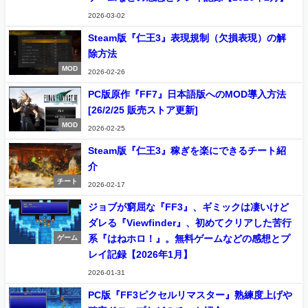
2026-03-02
Steam版『仁王3』表現規制（欠損表現）の解
除方法
MOD
2026-02-26
PC版原作『FF7』日本語版へのMOD導入方法
[26/2/25 販売ストア更新]
MOD
2026-02-25
Steam版『仁王3』稼ぎを楽にできるチート紹
介
チート
2026-02-17
ジョブが窮屈な『FF3』、ギミックは凄いけど
ダレる『Viewfinder』、初めてクリアした苦行
系『はねホロ！』。無料ゲームなどの感想とプ
ゲーム
レイ記録【2026年1月】
2026-01-31
PC版『FF3ピクセルリマスター』熟練度上げや