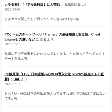
カラダ探し［リアル体験版］に大苦戦
に
鳳凰院凶真
より
2026-08-02
まぁカラダ探しだし一日でクリアできるわけない笑
PCゲームのチートツール「Trainer」の基礎知識と安全性、Cheat
Engineとの違いなど
に
匿名
より
2026-07-16
7/16にアプデが来るみたいなんでよくなることを願って待ってます！
チート自体は有…
PC版原作『FF7』日本語版へのMOD導入方法 [26/2/25 販売ストア更
新]
に
HAL
より
2026-07-16
おお！Githubに日本語対応追加されてますね 使い方の解説予定はない
ですが軽…