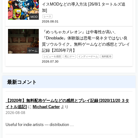
イスMODなどの導入方法 [26/8/1 タートルズ追
加]
MOD
レース
2026.08.01
『めっちゃカメレオン』は中毒性が高い、
『Dinoblade』体験版は恐竜一発ネタではない良
質ソウルライク。無料ゲームなどの感想とプレイ
記録【2026年7月】
ゲーム
レビュー＆感想
死にゲー
インディーゲーム
無料配布
2026.07.30
最新コメント
【2020年】無料配布ゲームなどの感想とプレイ記録 [2020/11/20 ３タ
イトル追記]
に
Michael Carter
より
2026-08-08
Useful for indie artists — distribution …