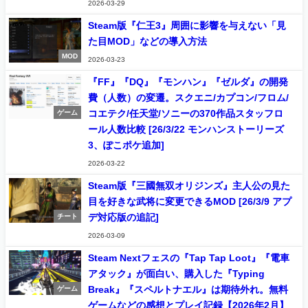
2026-03-29
Steam版『仁王3』周囲に影響を与えない「見
た目MOD」などの導入方法
MOD
2026-03-23
『FF』『DQ』『モンハン』『ゼルダ』の開発
費（人数）の変遷。スクエニ/カプコン/フロム/
コエテク/任天堂/ソニーの370作品スタッフロ
ゲーム
ール人数比較 [26/3/22 モンハンストーリーズ
3、ぽこポケ追加]
2026-03-22
Steam版『三國無双オリジンズ』主人公の見た
目を好きな武将に変更できるMOD [26/3/9 アプ
デ対応版の追記]
チート
2026-03-09
Steam Nextフェスの『Tap Tap Loot』『電車
アタック』が面白い、購入した『Typing
Break』『スペルトナエル』は期待外れ。無料
ゲーム
ゲームなどの感想とプレイ記録【2026年2月】