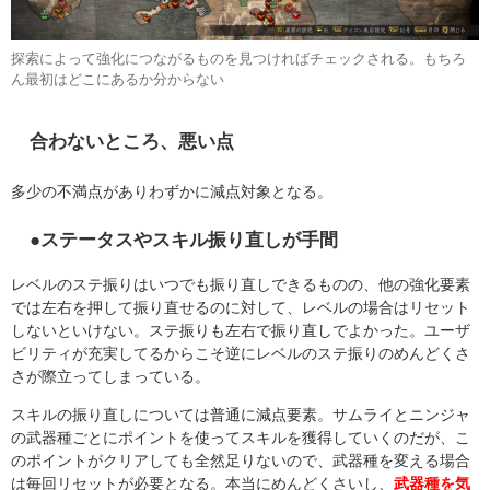
探索によって強化につながるものを見つければチェックされる。もちろ
ん最初はどこにあるか分からない
合わないところ、悪い点
多少の不満点がありわずかに減点対象となる。
●ステータスやスキル振り直しが手間
レベルのステ振りはいつでも振り直しできるものの、他の強化要素
では左右を押して振り直せるのに対して、レベルの場合はリセット
しないといけない。ステ振りも左右で振り直しでよかった。ユーザ
ビリティが充実してるからこそ逆にレベルのステ振りのめんどくさ
さが際立ってしまっている。
スキルの振り直しについては普通に減点要素。サムライとニンジャ
の武器種ごとにポイントを使ってスキルを獲得していくのだが、こ
のポイントがクリアしても全然足りないので、武器種を変える場合
は毎回リセットが必要となる。本当にめんどくさいし、
武器種を気