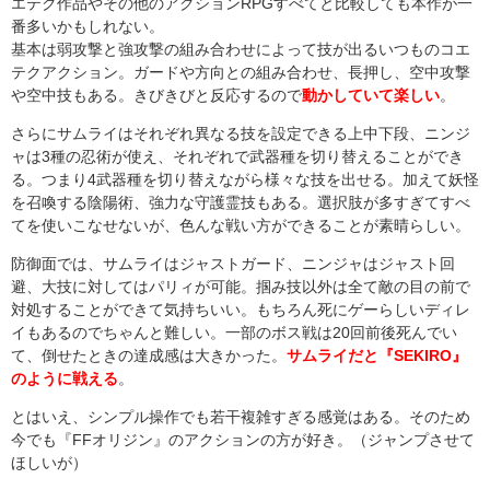
エテク作品やその他のアクションRPGすべてと比較しても本作が一
番多いかもしれない。
基本は弱攻撃と強攻撃の組み合わせによって技が出るいつものコエ
テクアクション。ガードや方向との組み合わせ、長押し、空中攻撃
や空中技もある。きびきびと反応するので
動かしていて楽しい
。
さらにサムライはそれぞれ異なる技を設定できる上中下段、ニンジ
ャは3種の忍術が使え、それぞれで武器種を切り替えることができ
る。つまり4武器種を切り替えながら様々な技を出せる。加えて妖怪
を召喚する陰陽術、強力な守護霊技もある。選択肢が多すぎてすべ
てを使いこなせないが、色んな戦い方ができることが素晴らしい。
防御面では、サムライはジャストガード、ニンジャはジャスト回
避、大技に対してはパリィが可能。掴み技以外は全て敵の目の前で
対処することができて気持ちいい。もちろん死にゲーらしいディレ
イもあるのでちゃんと難しい。一部のボス戦は20回前後死んでい
て、倒せたときの達成感は大きかった。
サムライだと『SEKIRO』
のように戦える
。
とはいえ、シンプル操作でも若干複雑すぎる感覚はある。そのため
今でも『FFオリジン』のアクションの方が好き。（ジャンプさせて
ほしいが）