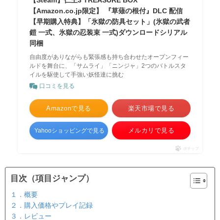
【Steam】仁王3 TREASURE BOX
【Amazon.co.jp限定】 『草薙の根付』DLC 配信
【早期購入特典】「氷獄の防具セット」(氷獄の武者
鎧 一式、氷獄の忍装束 一式)ダウンロードシリアル
同梱
自由度がありながらも緊張感も持ち合わせたオープンフィー
ルドを舞台に、「サムライ」「ニンジャ」2つのバトルスタ
イルを駆使して手強い妖怪達に挑む
口コミを見る
Amazonで見る
楽天市場で見る
メルカリで見る
Yahooショッピングで見る
ポチップ
目次（項目ジャンプ）
１．概要
２．購入価格やプレイ記録
３．レビュー