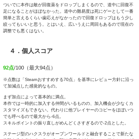
ついでに本作は敵が回復薬をドロップしまくるので、道中に回復不
足になることがほぼなかった。道中の難易度は死にゲーとして一番
簡単と言えるくらい歯応えがなかったので回復ドロップはもう少し
絞ってもいいと思う。とはいえ、広いうえに周回もあるので現在の
調整でも悪くはない。
４．個人スコア
92点
/100（最大94点）
※点数は「Steamおすすめする70点」を基準にレビュー方針に沿っ
て加減点した感覚的なもの。
まず加点によって基本的に満点。
本作では一時的に加入する仲間がいるものの、加入機会が少なくカ
スタマイズもできない。代わりに他プレイヤーのコピーをほぼいつ
でも呼べるので最大から-6点。
スキルポイントの振り直しがめんどくさすぎるので-2点とした。
ステージ型のハクスラがオープンワールドと融合することで新たな