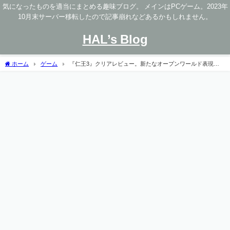
気になったものを適当にまとめる趣味ブログ。 メインはPCゲーム。2023年
10月末サーバー移転したので記事崩れなどあるかもしれません。
HAL’s Blog
ホーム
ゲーム
『仁王3』クリアレビュー。新たなオープンワールド表現を
生み出した爽快ストレスフリーなハクスラ死にゲー【2026年92点神ゲー】