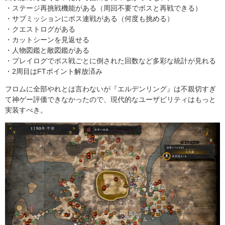
・ステージ再挑戦機能がある（周回不要でボスと再戦できる）
・サブミッションにボス連戦がある（何度も挑める）
・クエストログがある
・カットシーンを見返せる
・人物図鑑と敵図鑑がある
・プレイログでボス戦ごとに倒された回数など多彩な統計が見れる
・2周目はFTポイント解放済み
フロムに全部やれとは言わないが『エルデンリング』は不親切すぎ
て神ゲー評価できなかったので、現代的なユーザビリティはもっと
実装すべき。