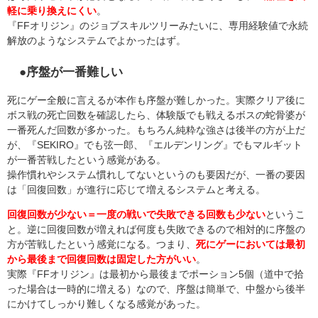
軽に乗り換えにくい
。
『FFオリジン』のジョブスキルツリーみたいに、専用経験値で永続
解放のようなシステムでよかったはず。
●序盤が一番難しい
死にゲー全般に言えるが本作も序盤が難しかった。実際クリア後に
ボス戦の死亡回数を確認したら、体験版でも戦えるボスの蛇骨婆が
一番死んだ回数が多かった。もちろん純粋な強さは後半の方が上だ
が、『SEKIRO』でも弦一郎、『エルデンリング』でもマルギット
が一番苦戦したという感覚がある。
操作慣れやシステム慣れしてないというのも要因だが、一番の要因
は「回復回数」が進行に応じて増えるシステムと考える。
回復回数が少ない＝一度の戦いで失敗できる回数も少ない
というこ
と。逆に回復回数が増えれば何度も失敗できるので相対的に序盤の
方が苦戦したという感覚になる。つまり、
死にゲーにおいては最初
から最後まで回復回数は固定した方がいい
。
実際『FFオリジン』は最初から最後までポーション5個（道中で拾
った場合は一時的に増える）なので、序盤は簡単で、中盤から後半
にかけてしっかり難しくなる感覚があった。