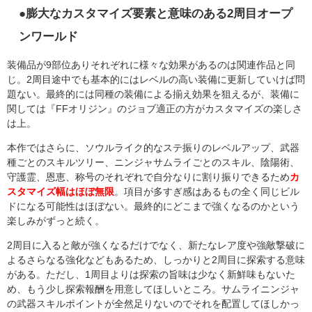
●膨大なカスタマイズ要素と意味のある2周目オープ
ンワールド
装備品が9部位ありそれぞれに様々な効果があるのは関連作品と同
じ。2周目途中でも基本的にはレベルの高い装備に更新していけば問
題ない。最終的には同種の装備による揃え効果を狙えるが、装備に
関しては『FFオリジン』のジョブ適正の方がカスタマイズの楽しさ
は上。
本作ではさらに、ソウルライク的なステ振りのレベルアップ、武器
種ごとのスキルツリー、ニンジャサムライごとのスキル、陰陽術、
守護霊、恩恵、称号のそれぞれで自分なりに割り振りできるため
カ
スタマイズ幅はほぼ無限
。項目が多すぎ感はあるもの全く同じビル
ドになる可能性はほぼない。最終的にどこまで強くなるのかという
楽しみがずっと続く。
2周目に入ると敵が強くなるだけでなく、新たなレア度や強敵撃破に
よるさらなる強化などもあるため、しっかりと2周目に探索する意味
がある。ただし、1周目よりは探索の旨味は少なく新鮮味もないた
め、もう少し探索報酬を用意してほしいところ。サムライニンジャ
の武器スキルポイントが全然足りないのでそれを配置してほしかっ