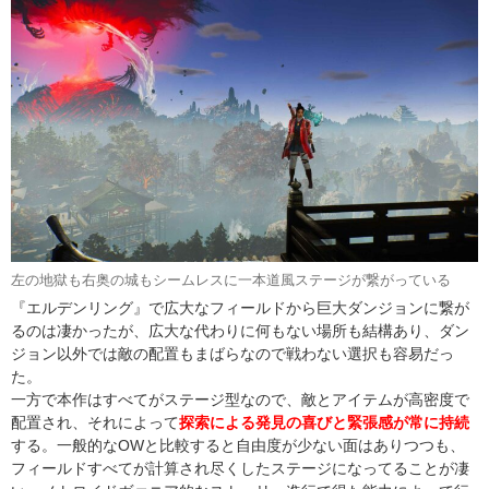
左の地獄も右奥の城もシームレスに一本道風ステージが繋がっている
『エルデンリング』で広大なフィールドから巨大ダンジョンに繋が
るのは凄かったが、広大な代わりに何もない場所も結構あり、ダン
ジョン以外では敵の配置もまばらなので戦わない選択も容易だっ
た。
一方で本作はすべてがステージ型なので、敵とアイテムが高密度で
配置され、それによって
探索による発見の喜びと緊張感が常に持続
する。一般的なOWと比較すると自由度が少ない面はありつつも、
フィールドすべてが計算され尽くしたステージになってることが凄