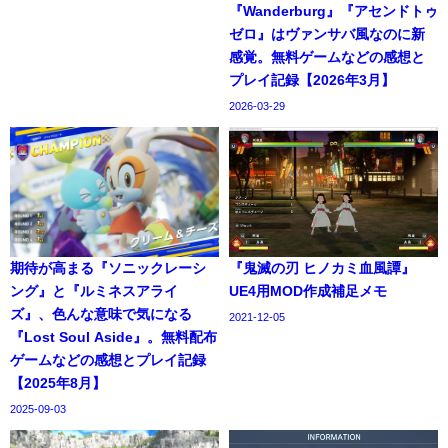
『Wanderburg』『アセンドトゥ
ゼロ』はヴァンサバ風なのに新
感覚。無料ゲームなどの感想と
プレイ記録【2026年3月】
2026-03-29
期待が高まる『ソニックレーシ
『鬼滅の刃 ヒノカミ血風譚』
ング』と『ルミネスアライ
UE4用MOD作成補足メモ
ズ』、色んな意味で気になる
2021-12-05
『Lost Soul Aside』。無料配布
ゲームなどの感想とプレイ記録
【2025年8月】
2025-09-03