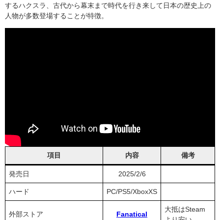
するハクスラ、古代から幕末まで時代を行き来して日本の歴史上の
人物が多数登場することが特徴。
項目
内容
備考
発売日
2025/2/6
ハード
PC/PS5/XboxXS
大抵はSteam
外部ストア
Fanatical
より安い