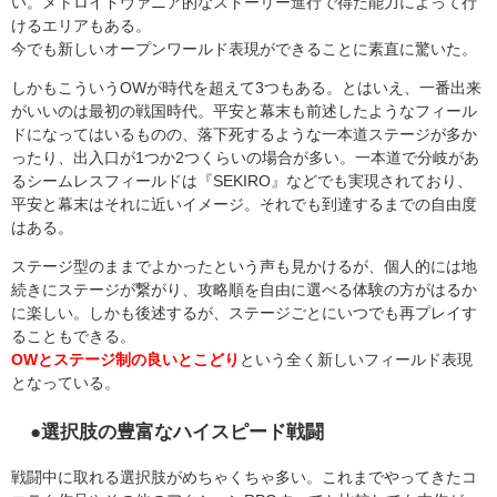
い。メトロイドヴァニア的なストーリー進行で得た能力によって行
けるエリアもある。
今でも新しいオープンワールド表現ができることに素直に驚いた。
しかもこういうOWが時代を超えて3つもある。とはいえ、一番出来
がいいのは最初の戦国時代。平安と幕末も前述したようなフィール
ドになってはいるものの、落下死するような一本道ステージが多か
ったり、出入口が1つか2つくらいの場合が多い。一本道で分岐があ
るシームレスフィールドは『SEKIRO』などでも実現されており、
平安と幕末はそれに近いイメージ。それでも到達するまでの自由度
はある。
ステージ型のままでよかったという声も見かけるが、個人的には地
続きにステージが繋がり、攻略順を自由に選べる体験の方がはるか
に楽しい。しかも後述するが、ステージごとにいつでも再プレイす
ることもできる。
OWとステージ制の良いとこどり
という全く新しいフィールド表現
となっている。
●選択肢の豊富なハイスピード戦闘
戦闘中に取れる選択肢がめちゃくちゃ多い。これまでやってきたコ