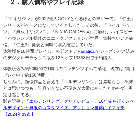
２．購入価格やプレイ記録
『FFオリジン』が2022個人GOTYとなるほどの神ゲーで、『仁王』
シリーズがベースになっていると知った。その後、『ワイルドハー
ツ』『無双オリジンズ』『NINJA GAIDEN 4』に触れ、ハイスピー
ドかつシンプル操作のコエテクアクションが世界一気持ちいいと確
信。『仁王3』発表と同時に購入確定していた。
体験版を10時間プレイし、外部ストア
Fanatical
でシーズンパス込み
のデジタルデラックス版を12％オフ13358円で予約購入。
体験版込み約90時間で1周目のコンテンツすべて消化。現在は2周目
プレイ中で約150時間。
ちなみに、類似作品と言える『エルデンリング』は素晴らしい出来
とは思いつつも、許容できない不便さが大量にあったため神ゲー判
定は逃してる。
関連記事：
『エルデンリング』クリアレビュー。10年先を行くレベ
ルデザインと無限のカスタマイズ。アクション自体はイマイチ
【2024年89点】