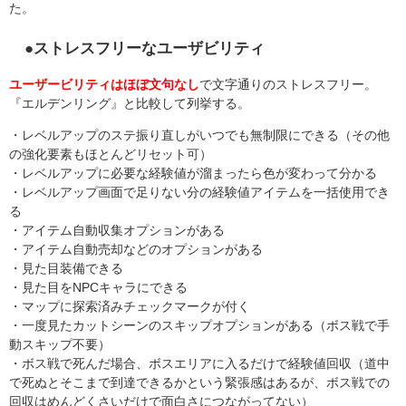
た。
●ストレスフリーなユーザビリティ
ユーザービリティはほぼ文句なし
で文字通りのストレスフリー。
『エルデンリング』と比較して列挙する。
・レベルアップのステ振り直しがいつでも無制限にできる（その他
の強化要素もほとんどリセット可）
・レベルアップに必要な経験値が溜まったら色が変わって分かる
・レベルアップ画面で足りない分の経験値アイテムを一括使用でき
る
・アイテム自動収集オプションがある
・アイテム自動売却などのオプションがある
・見た目装備できる
・見た目をNPCキャラにできる
・マップに探索済みチェックマークが付く
・一度見たカットシーンのスキップオプションがある（ボス戦で手
動スキップ不要）
・ボス戦で死んだ場合、ボスエリアに入るだけで経験値回収（道中
で死ぬとそこまで到達できるかという緊張感はあるが、ボス戦での
回収はめんどくさいだけで面白さにつながってない）