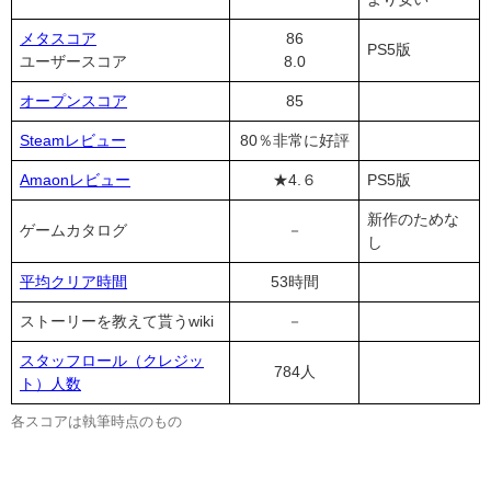
メタスコア
86
PS5版
ユーザースコア
8.0
オープンスコア
85
Steamレビュー
80％非常に好評
Amaonレビュー
★4.６
PS5版
新作のためな
ゲームカタログ
－
し
平均クリア時間
53時間
ストーリーを教えて貰うwiki
－
スタッフロール（クレジッ
784人
ト）人数
各スコアは執筆時点のもの