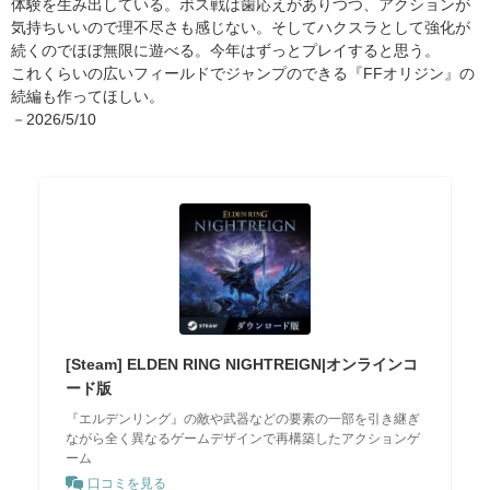
体験を生み出している。ボス戦は歯応えがありつつ、アクションが
気持ちいいので理不尽さも感じない。そしてハクスラとして強化が
続くのでほぼ無限に遊べる。今年はずっとプレイすると思う。
これくらいの広いフィールドでジャンプのできる『FFオリジン』の
続編も作ってほしい。
－2026/5/10
[Steam] ELDEN RING NIGHTREIGN|オンラインコ
ード版
『エルデンリング』の敵や武器などの要素の一部を引き継ぎ
ながら全く異なるゲームデザインで再構築したアクションゲ
ーム
口コミを見る