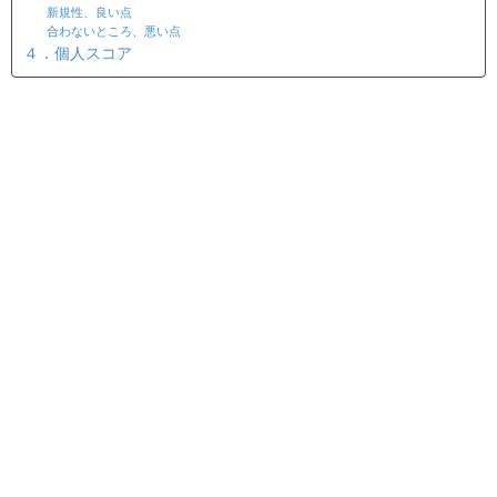
新規性、良い点
合わないところ、悪い点
４．個人スコア