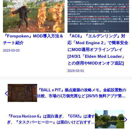
『Forspoken』MOD導入方法＆
『AC6』『エルデンリング』対
チート紹介
応「Mod Engine 2」で簡単安全
にMOD適用オフラインプレイ
2023-03-03
[24/3/1「Elden Mod Loader」
との併用やMODオンオフ追記]
2024-03-01
『BALL x PIT』拠点建築の攻略メモ。金鉱設置数の
比較、市場の1万個売買など [26/5/5 無料アプデ第二
弾での変更追記]
『Forza Horizon 6』は面白過ぎ、『GTA5』は凄す
ぎ、『タスクバーヒーロー』は面白いけどおすすめ
しにくい。無料ゲームなどの感想とプレイ記録