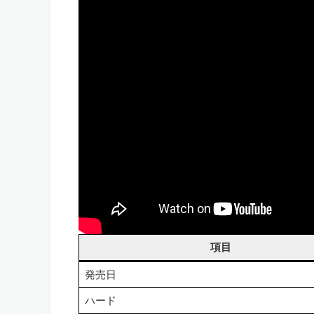
項目
発売日
ハード