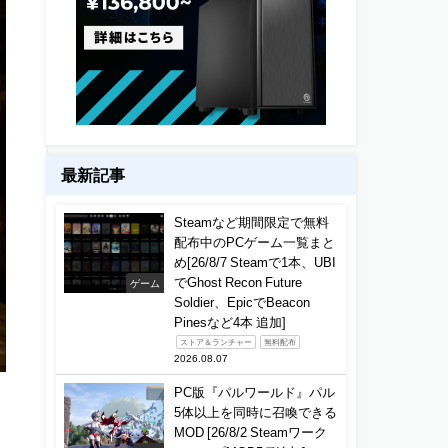
最新記事
Steamなど期間限定で無料
配布中のPCゲーム一覧まと
め[26/8/7 Steamで1本、UBI
でGhost Recon Future
ゲーム
Soldier、EpicでBeacon
Pinesなど4本 追加]
ストア＆ランチャー
無料配布
2026.08.07
ト
PC版『パルワールド』パル
5体以上を同時に召喚できる
MOD [26/8/2 Steamワーク