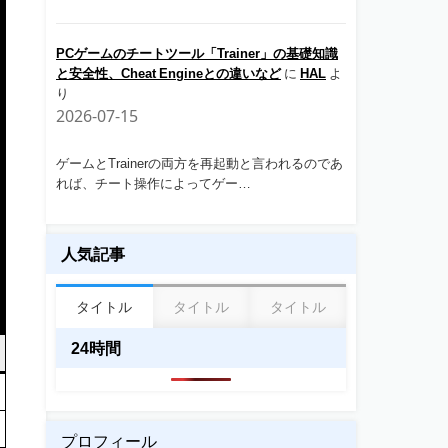
PCゲームのチートツール「Trainer」の基礎知識
と安全性、Cheat Engineとの違いなど
に
HAL
よ
り
2026-07-15
ゲームとTrainerの両方を再起動と言われるのであ
れば、チート操作によってゲー…
人気記事
タイトル
タイトル
タイトル
24時間
プロフィール