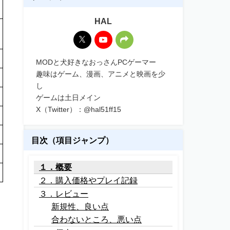
HAL
MODと犬好きなおっさんPCゲーマー
趣味はゲーム、漫画、アニメと映画を少
し
ゲームは土日メイン
X（Twitter）：@hal51ff15
目次（項目ジャンプ）
１．概要
２．購入価格やプレイ記録
３．レビュー
新規性、良い点
合わないところ、悪い点