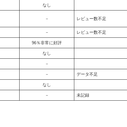
なし
－
レビュー数不足
－
レビュー数不足
96％非常に好評
なし
－
－
データ不足
なし
－
未記録