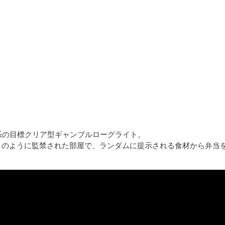
o』系の目標クリア型ギャンブルローグライト。
Pit』のように監禁された部屋で、ランダムに提示される食材から弁当