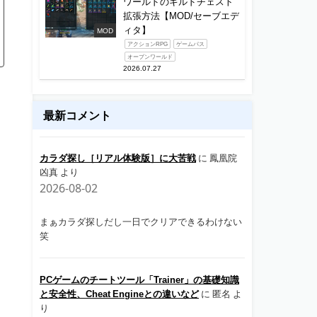
ワールドのギルドチェスト
拡張方法【MOD/セーブエデ
ィタ】
MOD
アクションRPG
ゲームパス
オープンワールド
2026.07.27
最新コメント
カラダ探し［リアル体験版］に大苦戦
に
鳳凰院
凶真
より
2026-08-02
まぁカラダ探しだし一日でクリアできるわけない
笑
PCゲームのチートツール「Trainer」の基礎知識
と安全性、Cheat Engineとの違いなど
に
匿名
よ
り