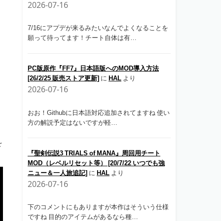
2026-07-16
7/16にアプデが来るみたいなんでよくなることを
願って待ってます！チート自体は有…
PC版原作『FF7』日本語版へのMOD導入方法
[26/2/25 販売ストア更新]
に
HAL
より
2026-07-16
おお！Githubに日本語対応追加されてますね 使い
方の解説予定はないですが軽…
を
『聖剣伝説3 TRIALS of MANA』周回用チート
MOD（レベルリセット等） [20/7/22 いつでも強
ニュー＆一人旅追記]
に
HAL
より
2026-07-16
下のコメントにもありますが本作はそういう仕様
ですね 目的のアイテムがあるなら種…