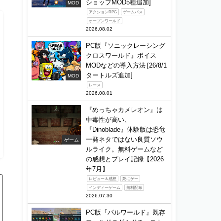
ショップMOD5種追加]
MOD
アクションRPG
ゲームパス
オープンワールド
2026.08.02
PC版『ソニックレーシング
クロスワールド』ボイス
MODなどの導入方法 [26/8/1
タートルズ追加]
MOD
レース
2026.08.01
『めっちゃカメレオン』は
中毒性が高い、
『Dinoblade』体験版は恐竜
一発ネタではない良質ソウ
ゲーム
ルライク。無料ゲームなど
の感想とプレイ記録【2026
年7月】
レビュー＆感想
死にゲー
インディーゲーム
無料配布
2026.07.30
PC版『パルワールド』既存