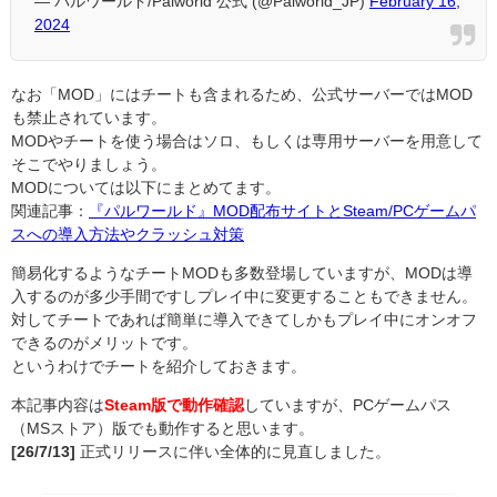
— パルワールド/Palworld 公式 (@Palworld_JP)
February 16,
2024
なお「MOD」にはチートも含まれるため、公式サーバーではMOD
も禁止されています。
MODやチートを使う場合はソロ、もしくは専用サーバーを用意して
そこでやりましょう。
MODについては以下にまとめてます。
関連記事：
『パルワールド』MOD配布サイトとSteam/PCゲームパ
スへの導入方法やクラッシュ対策
簡易化するようなチートMODも多数登場していますが、MODは導
入するのが多少手間ですしプレイ中に変更することもできません。
対してチートであれば簡単に導入できてしかもプレイ中にオンオフ
できるのがメリットです。
というわけでチートを紹介しておきます。
本記事内容は
Steam版で動作確認
していますが、PCゲームパス
（MSストア）版でも動作すると思います。
[26/7/13]
正式リリースに伴い全体的に見直しました。