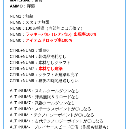
MATERIAL
：素材
AMMO
：弾薬
NUM1：無敵
NUM5：スタミナ無限
NUM8：100％捕獲（内部的には〇倍？）
NUM9：
ラッキーパル（レアパル）出現率100％
NUM0：
アイテムドロップ率100％
CTRL+NUM3：重量0
CTRL+NUM4：装備品消耗なし
CTRL+NUM6：素材なしクラフト
CTRL+NUM7：
素材なし建築
CTRL+NUM8：クラフト＆建築即完了
CTRL+NUM9：昼夜の時間経過しない
ALT+NUM5：スキルクールダウンなし
ALT+NUM6：弾薬無限＆リロードなし
ALT+NUM7：武器クールダウンなし
ALT+NUM0：ステータスポイントが〇になる
ALT+NUM.：テクノロジーポイントが〇になる
ALT+NUM+：古代テクノロジーポイントが〇になる
ALT+NUM-：プレイヤースピード〇倍（作業も移動も）