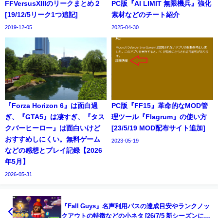
FFVersusXIIIのリークまとめ２
PC版『AI LIMIT 無限機兵』強化
[19/12/5リーク1つ追記]
素材などのチート紹介
2019-12-05
2025-04-30
『Forza Horizon 6』は面白過
PC版『FF15』革命的なMOD管
ぎ、『GTA5』は凄すぎ、『タス
理ツール『Flagrum』の使い方
クバーヒーロー』は面白いけど
[23/5/19 MOD配布サイト追加]
おすすめしにくい。無料ゲーム
2023-05-19
などの感想とプレイ記録【2026
年5月】
2026-05-31
『Fall Guys』名声利用パスの達成目安やランクノッ
クアウトの特徴などの小ネタ [26/7/5 新シーズンに伴