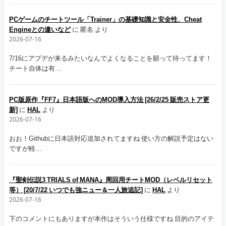
PCゲームのチートツール「Trainer」の基礎知識と安全性、Cheat
Engineとの違いなど
に
匿名
より
2026-07-16
7/16にアプデが来るみたいなんでよくなることを願って待ってます！
チート自体は有…
PC版原作『FF7』日本語版へのMOD導入方法 [26/2/25 販売ストア更
新]
に
HAL
より
2026-07-16
おお！Githubに日本語対応追加されてますね 使い方の解説予定はない
ですが軽…
『聖剣伝説3 TRIALS of MANA』周回用チートMOD（レベルリセット
等） [20/7/22 いつでも強ニュー＆一人旅追記]
に
HAL
より
2026-07-16
下のコメントにもありますが本作はそういう仕様ですね 目的のアイテ