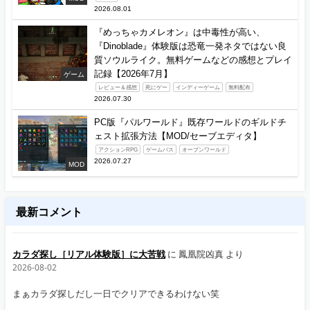
2026.08.01
『めっちゃカメレオン』は中毒性が高い、
『Dinoblade』体験版は恐竜一発ネタではない良
質ソウルライク。無料ゲームなどの感想とプレイ
記録【2026年7月】
ゲーム
レビュー＆感想
死にゲー
インディーゲーム
無料配布
2026.07.30
PC版『パルワールド』既存ワールドのギルドチ
ェスト拡張方法【MOD/セーブエディタ】
アクションRPG
ゲームパス
オープンワールド
2026.07.27
MOD
最新コメント
カラダ探し［リアル体験版］に大苦戦
に
鳳凰院凶真
より
2026-08-02
まぁカラダ探しだし一日でクリアできるわけない笑