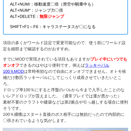
ALT+NUM/：移動速度〇倍（滑空や騎乗中も）
ALT+NUM*：ジャンプ力〇倍
ALT+DELETE：
無限ジャンプ
SHIFT+F1～F6：キャラステータスが〇になる
項目の多くがワールド設定で変更可能なので、使う前にワールド設
定を細部まで確認するのがおすすめ。
すでにMODで実現されている項目もありますが
プレイ中にいつでも
オンオフ
できるのはやはり便利です。例えば
ラッキーパル
100％MOD
は常時有効なので自由にオンオフできません。オトモ候
補だけ数匹ラッキーパルにしてじっくり成長させていきたいとこ
ろ。
ドロップ率100％にすると序盤のパルから今まで入手したことのな
いレアドロップが貰えました。（通常プレイでは運が悪かった）
素材不要のクラフトや建築などは第2拠点や引っ越しする場合に便利
そうです。
100％捕獲はスタート直後のボス相手には無効だったので内部的に
〇倍されているような気がします。