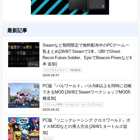
最新記事
Steamなど期間限定で無料配布中のPCゲーム一
覧まとめ[26/8/7 Steamで1本、UBIでGhost
Recon Future Soldier、EpicでBeacon Pinesなど4
本 追加]
ゲーム
ストア＆ランチャー
無料配布
2026.08.07
PC版『パルワールド』パル5体以上を同時に召喚
できるMOD [26/8/2 SteamワークショップMOD5
種追加]
MOD
アクションRPG
ゲームパス
オープンワールド
2026.08.02
PC版『ソニックレーシング クロスワールド』ボ
イスMODなどの導入方法 [26/8/1 タートルズ追
加]
MOD
レース