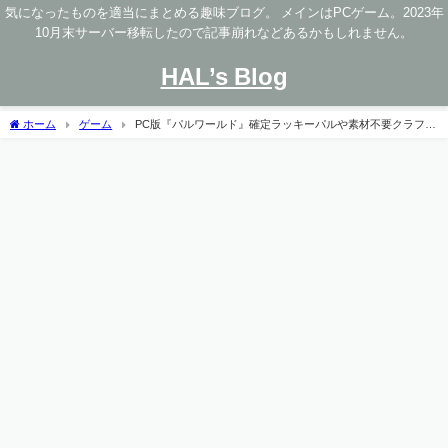
気になったものを適当にまとめる趣味ブログ。 メインはPCゲーム。2023年
10月末サーバー移転したので記事崩れなどあるかもしれません。
HAL’s Blog
ホーム
ゲーム
PC版『パルワールド』確定ラッキーパルや素材不要クラフト
などチート紹介 [26/7/13 正式リリースに伴う更新]