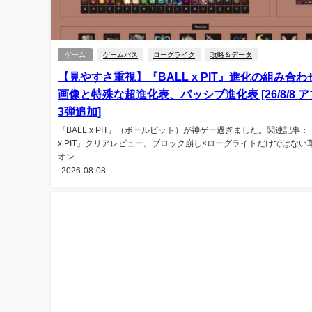
ゲーム
ゲームパス
ローグライク
攻略＆データ
【見やすさ重視】『BALL x PIT』進化の組み合
画像と特殊な超進化表、パッシブ進化表 [26/8/8 
3弾追加]
『BALL x PIT』（ボールピット）が神ゲー過ぎました。関連記事：『
x PIT』クリアレビュー。ブロック崩し×ローグライトだけではない
オン...
2026-08-08