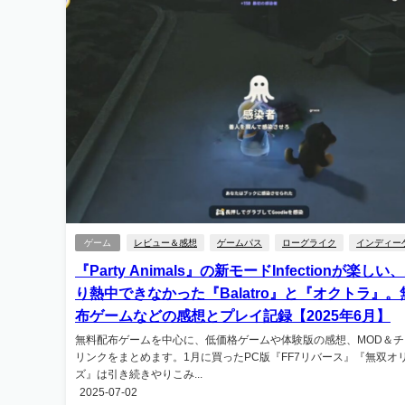
ゲーム
レビュー＆感想
ゲームパス
ローグライク
インディー
『Party Animals』の新モードInfectionが楽しい
り熱中できなかった『Balatro』と『オクトラ』。
布ゲームなどの感想とプレイ記録【2025年6月】
無料配布ゲームを中心に、低価格ゲームや体験版の感想、MOD＆チ
リンクをまとめます。1月に買ったPC版『FF7リバース』『無双オ
ズ』は引き続きやりこみ...
2025-07-02