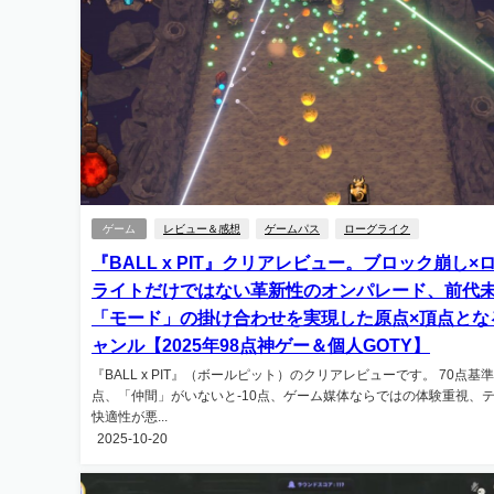
ゲーム
レビュー＆感想
ゲームパス
ローグライク
『BALL x PIT』クリアレビュー。ブロック崩し×
ライトだけではない革新性のオンパレード、前代
「モード」の掛け合わせを実現した原点×頂点とな
ャンル【2025年98点神ゲー＆個人GOTY】
『BALL x PIT』（ボールピット）のクリアレビューです。 70点基
点、「仲間」がいないと-10点、ゲーム媒体ならではの体験重視、
快適性が悪...
2025-10-20