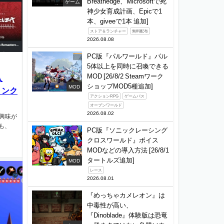
Breathedge、Microsoftで死
ゲーム
神少女育成計画、Epicで1
本、giveeで1本 追加]
ストア＆ランチャー
無料配布
2026.08.08
PC版『パルワールド』パル
5体以上を同時に召喚できる
MOD [26/8/2 Steamワーク
入
ショップMOD5種追加]
MOD
のリンク
アクションRPG
ゲームパス
オープンワールド
2026.08.02
と興味が
も、
PC版『ソニックレーシング
クロスワールド』ボイス
MODなどの導入方法 [26/8/1
タートルズ追加]
MOD
レース
2026.08.01
『めっちゃカメレオン』は
中毒性が高い、
『Dinoblade』体験版は恐竜