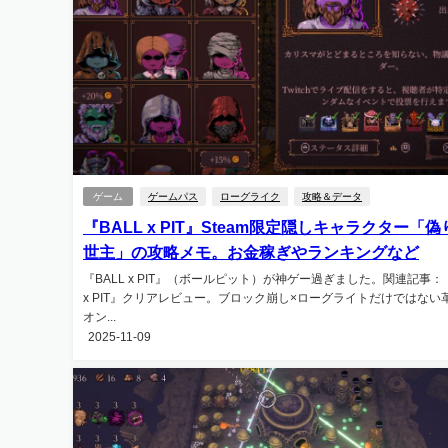
ゲーム
ゲームパス
ローグライク
攻略＆データ
『BALL x PIT』Steam限定隠しキャラクター「
世主」の攻略メモ。お金稼ぎやランキングなど
『BALL x PIT』（ボールピット）が神ゲー過ぎました。関連記事：『
x PIT』クリアレビュー。ブロック崩し×ローグライトだけではない
オン...
2025-11-09