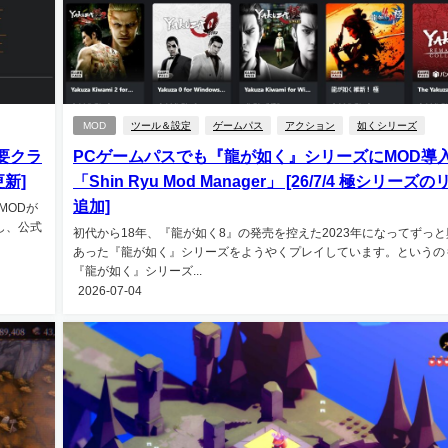
MOD
ツール＆設定
ゲームパス
アクション
如くシリーズ
要クラ
PCゲームパスでも『龍が如く』シリーズにMOD導
更新]
「Shin Ryu Mod Manager」 [26/7/4 極シリーズ
追加]
MODが
し、公式
初代から18年、『龍が如く8』の発売を控えた2023年になってずっ
あった『龍が如く』シリーズをようやくプレイしています。というの
『龍が如く』シリーズ...
2026-07-04