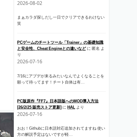
2026-08-02
まぁカラダ探しだし一日でクリアできるわけない
笑
PCゲームのチートツール「Trainer」の基礎知識
と安全性、Cheat Engineとの違いなど
に
匿名
よ
り
2026-07-16
7/16にアプデが来るみたいなんでよくなることを
願って待ってます！チート自体は有…
PC版原作『FF7』日本語版へのMOD導入方法
[26/2/25 販売ストア更新]
に
HAL
より
2026-07-16
おお！Githubに日本語対応追加されてますね 使い
方の解説予定はないですが軽…