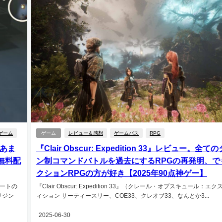
ゲーム
ゲーム
レビュー＆感想
ゲームパス
RPG
、あま
『Clair Obscur: Expedition 33』レビュー。全て
無料配
ン制コマンドバトルを過去にするRPGの再発明、で
クションRPGの方が好き【2025年90点神ゲー】
ートの
『Clair Obscur: Expedition 33』（クレール・オブスキュール：エ
リジン
ィション サーティースリー、COE33、クレオブ33、なんとか3...
2025-06-30