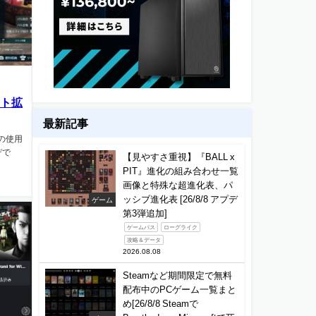
スト拡
最新記事
Dの使用
デで
【見やすさ重視】『BALL x
PIT』進化の組み合わせ一覧
画像と特殊な超進化表、パ
ッシブ進化表 [26/8/8 アプデ
ゲーム
第3弾追加]
ゲームパス
ローグライク
攻略＆データ
2026.08.08
Steamなど期間限定で無料
配布中のPCゲーム一覧まと
め[26/8/8 Steamで