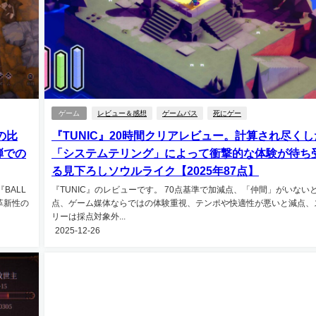
ゲーム
レビュー＆感想
ゲームパス
死にゲー
の比
『TUNIC』20時間クリアレビュー。計算され尽くし
弾での
「システムテリング」によって衝撃的な体験が待ち
る見下ろしソウルライク【2025年87点】
BALL
『TUNIC』のレビューです。 70点基準で加減点、「仲間」がいないと
革新性の
点、ゲーム媒体ならではの体験重視、テンポや快適性が悪いと減点、
リーは採点対象外...
2025-12-26