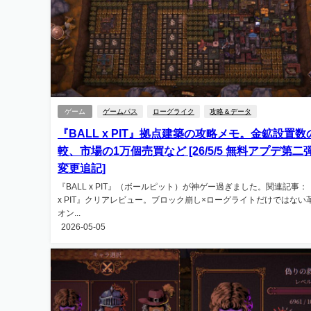
ゲーム
ゲームパス
ローグライク
攻略＆データ
『BALL x PIT』拠点建築の攻略メモ。金鉱設置数
較、市場の1万個売買など [26/5/5 無料アプデ第二
変更追記]
『BALL x PIT』（ボールピット）が神ゲー過ぎました。関連記事：『
x PIT』クリアレビュー。ブロック崩し×ローグライトだけではない
オン...
2026-05-05