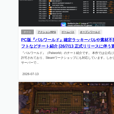
チート
アクションRPG
ゲームパス
オープンワールド
PC版『パルワールド』確定ラッキーパルや素材不
フトなどチート紹介 [26/7/13 正式リリースに伴う
『パルワールド』（Palworld）のチート紹介です。 本作では公式に
許可されており、Steamワークショップにも対応しています。しか
サーバーで...
2026-07-13