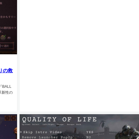
偽りの救
BALL
革新性の