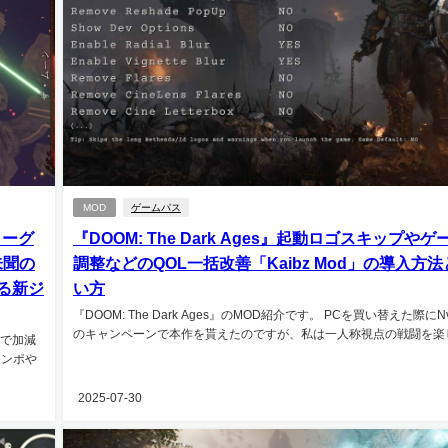
MOD
ゲームパス
ローグ
『DOOM: The Dark Ages』起動ロゴスキップやゲ
未聞の
調整などのQOL一括改善「Kaibz Mod」の導入方
る新ジ
い方
『DOOM: The Dark Ages』のMOD紹介です。 PCを買い替えた際にNvi
のキャンペーンで本作を貰えたのですが、私は一人称視点の戦闘を楽しい
準で加減
テンポや
2025-07-30