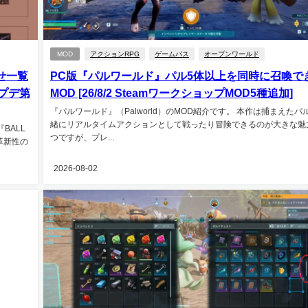
MOD
アクションRPG
ゲームパス
オープンワールド
わせ一覧
PC版『パルワールド』パル5体以上を同時に召喚で
アプデ第
MOD [26/8/2 SteamワークショップMOD5種追加]
『パルワールド』（Palworld）のMOD紹介です。 本作は捕まえたパ
緒にリアルタイムアクションとして戦ったり冒険できるのが大きな魅
BALL
つですが、プレ...
革新性の
2026-08-02