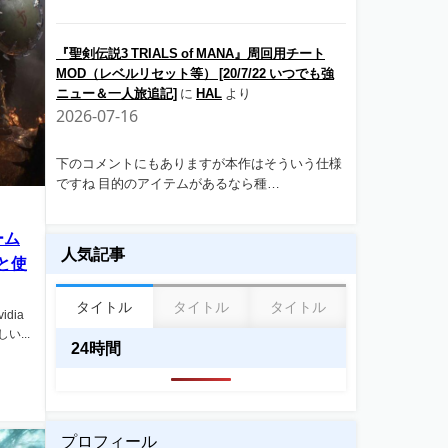
『聖剣伝説3 TRIALS of MANA』周回用チート
MOD（レベルリセット等） [20/7/22 いつでも強
ニュー＆一人旅追記]
に
HAL
より
2026-07-16
下のコメントにもありますが本作はそういう仕様
ですね 目的のアイテムがあるなら種…
ーム
人気記事
法と使
タイトル
タイトル
タイトル
dia
...
24時間
プロフィール