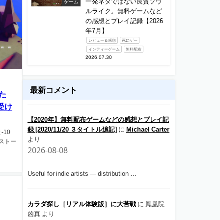
一発ネタではない良質ソウ
ゲーム
ルライク。無料ゲームなど
の感想とプレイ記録【2026
年7月】
レビュー＆感想
死にゲー
インディーゲーム
無料配布
2026.07.30
最新コメント
た
受け
【2020年】無料配布ゲームなどの感想とプレイ記
録 [2020/11/20 ３タイトル追記]
に
Michael Carter
-10
より
ストー
2026-08-08
Useful for indie artists — distribution …
カラダ探し［リアル体験版］に大苦戦
に
鳳凰院
凶真
より