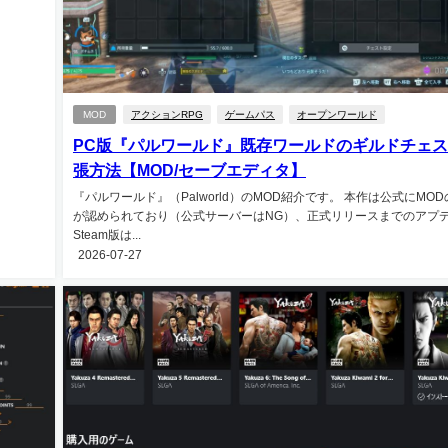
MOD
アクションRPG
ゲームパス
オープンワールド
PC版『パルワールド』既存ワールドのギルドチェ
張方法【MOD/セーブエディタ】
『パルワールド』（Palworld）のMOD紹介です。 本作は公式にMO
が認められており（公式サーバーはNG）、正式リリースまでのアプ
Steam版は...
2026-07-27