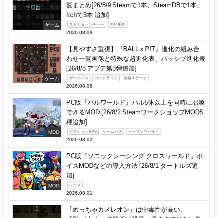
覧まとめ[26/8/9 Steamで1本、SteamDBで1本、
Itchで3本 追加]
ゲーム
ストア＆ランチャー
無料配布
2026.08.09
【見やすさ重視】『BALL x PIT』進化の組み合
わせ一覧画像と特殊な超進化表、パッシブ進化表
[26/8/8 アプデ第3弾追加]
ゲーム
ゲームパス
ローグライク
攻略＆データ
2026.08.08
PC版『パルワールド』パル5体以上を同時に召喚
できるMOD [26/8/2 SteamワークショップMOD5
種追加]
MOD
アクションRPG
ゲームパス
オープンワールド
2026.08.02
PC版『ソニックレーシング クロスワールド』ボ
イスMODなどの導入方法 [26/8/1 タートルズ追
加]
MOD
レース
2026.08.01
『めっちゃカメレオン』は中毒性が高い、