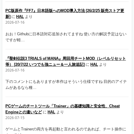
PC版原作『FF7』日本語版へのMOD導入方法 [26/2/25 販売ストア更
新]
に
HAL
より
2026-07-16
おお！Githubに日本語対応追加されてますね 使い方の解説予定はない
ですが軽…
『聖剣伝説3 TRIALS of MANA』周回用チートMOD（レベルリセット
等） [20/7/22 いつでも強ニュー＆一人旅追記]
に
HAL
より
2026-07-16
下のコメントにもありますが本作はそういう仕様ですね 目的のアイテ
ムがあるなら種…
PCゲームのチートツール「Trainer」の基礎知識と安全性、Cheat
Engineとの違いなど
に
HAL
より
2026-07-15
ゲームとTrainerの両方を再起動と言われるのであれば、チート操作に