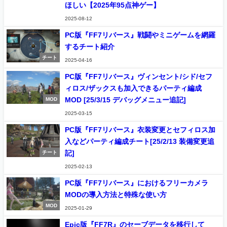
ほしい【2025年95点神ゲー】
2025-08-12
PC版『FF7リバース』戦闘やミニゲームを網羅
するチート紹介
チート
2025-04-16
PC版『FF7リバース』ヴィンセント/シド/セフ
ィロス/ザックスも加入できるパーティ編成
MOD [25/3/15 デバッグメニュー追記]
MOD
2025-03-15
PC版『FF7リバース』衣装変更とセフィロス加
入などパーティ編成チート[25/2/13 装備変更追
記]
チート
2025-02-13
PC版『FF7リバース』におけるフリーカメラ
MODの導入方法と特殊な使い方
MOD
2025-01-29
Epic版『FF7R』のセーブデータを移行して