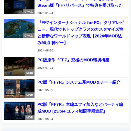
Steam版『FF7リバース』で特典を受け取った
ゲーム
2025-01-24
『FF7インターナショナル for PC』クリアレビ
ュー。現代でもトップクラスのカスタマイズ性
と斬新なワールドマップ表現【2024年MOD込
ゲーム
み90点 神ゲー】
2024-08-26
PC版原作『FF7』究極のMOD環境構築
2024-07-23
MOD
PC版『FF7R』システム系MOD＆チート紹介
2023-05-29
MOD
PC版『FF7R』本編ユフィ加入などパーティ編
成MOD [23/5/4 ユフィ戦闘手順追記]
MOD
2023-05-04