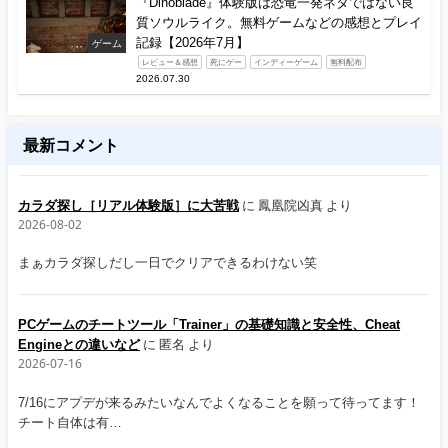
『Dinoblade』体験版は恐竜一発ネタではない良
質ソウルライク。無料ゲームなどの感想とプレイ
記録【2026年7月】
ゲーム
レビュー＆感想
死にゲー
インディーゲーム
無料配布
2026.07.30
最新コメント
カラダ探し［リアル体験版］に大苦戦
に
鳳凰院凶真
より
2026-08-02
まぁカラダ探しだし一日でクリアできるわけない笑
PCゲームのチートツール「Trainer」の基礎知識と安全性、Cheat
Engineとの違いなど
に
匿名
より
2026-07-16
7/16にアプデが来るみたいなんでよくなることを願って待ってます！
チート自体は有…