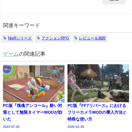
関連キーワード
NieRシリーズ
アクションRPG
レビュー＆感想
ゲーム
の関連記事
PC版『塊魂アンコール』酔い対
PC版『FF7リバース』における
策として無限タイマーMODが効
フリーカメラMODの導入方法と
いた
特殊な使い方
2023-07-25
2025-01-29