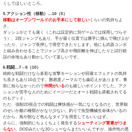
くしてほしいところ。
5.アクション性（移動）…10（5）
移動はオープンワールドのお手本にして欲しい
くらいの気持ちよ
さ。
ダッシュがとても速く（これは設定的に別ゲームでは採用しづらそ
う）、2段ジャンプもあり、手が届く位置では勝手に掴んで飛び上が
ったり、ジャンプ長押しで滑空できたりします。他にも武器コンボ
と組み合わせることでジャンプ高さや飛距離を伸ばしたりと試行錯
誤の余地もあり動かしていて楽しいです。
6.戦闘…7→6（10）
純粋な戦闘だけなら多彩な攻撃モーションや回避エフェクトの気持
ち良さもあり10点です。難易度ノーマルでも歯応えがあります。事
前に知らなかったので
仲間がいる
のも嬉しいポイントでした。アク
ションが苦手な人のためにイージーだとオート戦闘も搭載されてる
のもグッド。
ただ、強制2D視点での戦闘は爽快感が一気になくなるのと、世界観
のせいか敵の種類がかなり少ない。釣りで魚型機械生命体がいるの
だから、鳥や獣など色んなタイプを用意してもいいはず。
さらに、強制的にちょくちょく発生する
シューティング要素がつま
らない
。DODみたいな3Dシューならまだいいんですが、操作性の悪