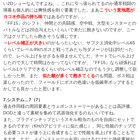
い2Dシューなんですよね。。これに引っ張られてるのか通常戦闘の
弾幕も個人的には爽快感を削ぐ要素でした。まあ
こういう意地悪が
ヨコオ作品の持ち味
ではあるのですが。。
『FF15』のシフト、仲間との共闘感、空中戦、大型モンスターとの
バトルなどは20点与えたいくらいで未だに飽きないのですが、ニー
アはクリアしたら飽きそうな感じです。
⇒
レベル補正が大きい
のがもったいない。サブクエ消化中レベル65
くらいでレベル99のボスと戦ってみたら与ダメージがほぼ0だった
ので、レベル上げをせざるを得ませんでした。チートでレベル上げ
したので大して時間はかかってないですが、『FF15』なら頑張れば
レベル1クリアできるくらいのレベル補正なのでもう少し調整して欲
しかった所。また、
似た敵が多くて飽きてくる
のも問題。ボス戦は
楽しかったので、フィールドにボスの色違いを低確率ポップすると
かしても良かったと思います。
7.システム…7（7）
過去作同様の周回要素とウェポンストーリーがあることは高評価。
DODと違って素材を集めて武器強化するのもいいですね。
また、プラグインチップというスキル相当のものを自由にセットで
きるのですが（KHのアビリティに似た感じ）、同じ性能のチップで
も必要コストが違う上に合成することで性能を底上げすることもで
きます。ただ、メインストーリーを追いかけるだけだと強化素材が