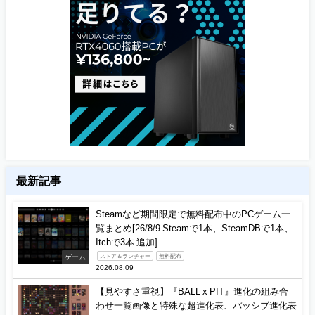
最新記事
Steamなど期間限定で無料配布中のPCゲーム一
覧まとめ[26/8/9 Steamで1本、SteamDBで1本、
Itchで3本 追加]
ゲーム
ストア＆ランチャー
無料配布
2026.08.09
【見やすさ重視】『BALL x PIT』進化の組み合
わせ一覧画像と特殊な超進化表、パッシブ進化表