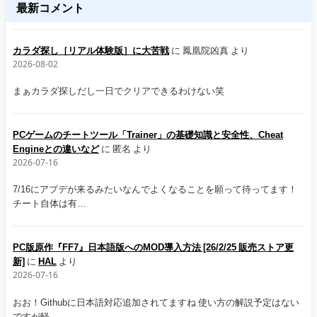
最新コメント
カラダ探し［リアル体験版］に大苦戦
に
鳳凰院凶真
より
2026-08-02
まぁカラダ探しだし一日でクリアできるわけない笑
PCゲームのチートツール「Trainer」の基礎知識と安全性、Cheat
Engineとの違いなど
に
匿名
より
2026-07-16
7/16にアプデが来るみたいなんでよくなることを願って待ってます！
チート自体は有…
PC版原作『FF7』日本語版へのMOD導入方法 [26/2/25 販売ストア更
新]
に
HAL
より
2026-07-16
おお！Githubに日本語対応追加されてますね 使い方の解説予定はない
ですが軽…