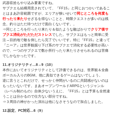
武器収拾もやり込み要素ですね。
サブクエも結構用意されていて、『FF15』と同じおつかいであるこ
とはまあ許容範囲ですが、エリアが狭いせいで
同じところを何度も
行ったり来たり
せざるを得ないことと、時限クエストが多いのは残
念。釣りはただ待つだけで面白くないです。。
⇒同じところを行ったり来たり＆似たような敵ばかりで
クリア後サ
ブクエ消化がただただストレス
でした。サブクエはもっと簡単に受
注→目的地で敵を倒したら完了でいいです。特に『FF15』と違って
『ニーア』は世界観掘り下げ系のサブクエで消化する必要性が高い
ので、一つのサブクエで数か所行ったり来たりさせられるのは苦痛
でしかなかったです。
11.オリジナリティ…8→9（10）
本作においてオリジナリティとして評価できるのは、世界観＆全曲
ボーカル入りのBGM。他に真似できるゲームはないでしょう。
逆に言うとこれだけで、せっかく仲間がいるのに共闘感がないのは
もったいないです。まあオープンワールドARPGというジャンル
（レベル制のもの）自体少ないうえに、『FF15』とは予算も全然違
うことは分かるので仕方ない部分ですね。
⇒３周目の神がかった演出は他になさそうなので加点しました。
12.設定、PC対応…6（9）