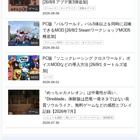
[26/8/8 アプデ第3弾追加]
ゲーム
ゲームパス
ローグライク
攻略＆データ
2026.08.08
PC版『パルワールド』パル5体以上を同時に召喚
できるMOD [26/8/2 SteamワークショップMOD5
種追加]
MOD
アクションRPG
ゲームパス
オープンワールド
2026.08.02
PC版『ソニックレーシング クロスワールド』ボ
イスMODなどの導入方法 [26/8/1 タートルズ追
加]
MOD
レース
2026.08.01
『めっちゃカメレオン』は中毒性が高い、
『Dinoblade』体験版は恐竜一発ネタではない良
質ソウルライク。無料ゲームなどの感想とプレイ
記録【2026年7月】
ゲーム
レビュー＆感想
死にゲー
インディーゲーム
無料配布
2026.07.30