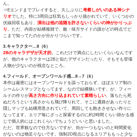
ん。
⇒Eエンドまでプレイすると、久しぶりに
考察しがいのある神シナ
リオ
でした。特に3周目は狂気もしっかり描かれていて、いくつかの
伏線回収もあり、
演出は他の追随を許さないくらいの神がかりっぷ
り
。ただ、内容が結構複雑で、敵・味方サイドの誰がどの時点でど
こまで知ってたのかが分かりづらいです。
3.キャラクター…8（6）
2Bのキャラデザが天才的
。これだけで満点にしたいくらいなんです
が、他のキャラクターは2Bと似たデザインだったり、そもそも登場
人物が少ないのが残念なところ。
4.フィールド、オープンワールド感…8→7（6）
本作は厳密にはオープンワールドを謳っておらず、ほぼエリア制の
シームレスマップとなってます。なので結構狭いです。が、フィー
ルドの作りが
高さ方向に作り込まれていて素晴らしい
。落ちたら死
ぬだろうという高さからも飛び降りれて、そこに通路があったりと
隠しマップも結構用意されていて、周回しても飽きさせない作りに
なってます。エリア毎にざっと探索するのに約2時間くらい掛かる感
じで個人的にはこれくらいでちょうどいいと思いました。
ただ、世界観なので仕方ないですが、街が一つもないのと時間変化
がないのは物足りないです。強制2D視点になるエリアももっと少な