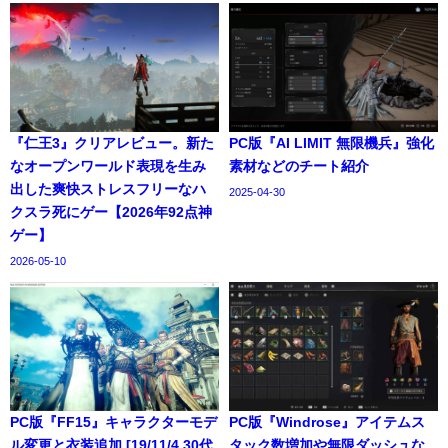
『仁王3』クリアレビュー。新た
PC版『AI LIMIT 無限機兵』強化
なオープンワールド表現を生み
素材などのチート紹介
出した爽快ストレスフリーなハ
2025-04-30
クスラ死にゲー【2026年92点神
ゲー】
2026-05-10
PC版『FF15』キャラクターモデ
PC版『Windrose』アイテムス
ル変更と衣装追加 [19/11/4 30代
タック数増加や無限ダッシュな