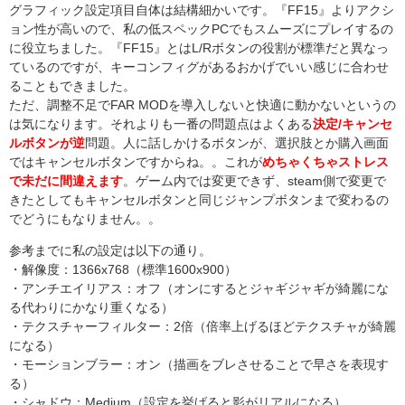
グラフィック設定項目自体は結構細かいです。『FF15』よりアクシ
ョン性が高いので、私の低スペックPCでもスムーズにプレイするの
に役立ちました。『FF15』とはL/Rボタンの役割が標準だと異なっ
ているのですが、キーコンフィグがあるおかげでいい感じに合わせ
ることもできました。
ただ、調整不足でFAR MODを導入しないと快適に動かないというの
は気になります。それよりも一番の問題点はよくある
決定/キャンセ
ルボタンが逆
問題。人に話しかけるボタンが、選択肢とか購入画面
ではキャンセルボタンですからね。。これが
めちゃくちゃストレス
で未だに間違えます
。ゲーム内では変更できず、steam側で変更で
きたとしてもキャンセルボタンと同じジャンプボタンまで変わるの
でどうにもなりません。。
参考までに私の設定は以下の通り。
・解像度：1366x768（標準1600x900）
・アンチエイリアス：オフ（オンにするとジャギジャギが綺麗にな
る代わりにかなり重くなる）
・テクスチャーフィルター：2倍（倍率上げるほどテクスチャが綺麗
になる）
・モーションブラー：オン（描画をブレさせることで早さを表現す
る）
・シャドウ：Medium（設定を挙げると影がリアルになる）