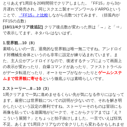
とりあえず1周目を20時間弱でクリアしました。『FF15』から3か
月遅れで発売され、同じスクエニ製オープンワールドARPGという
ことで、
『FF15』と比較
しながら点数つけてみます。（括弧内が
FF15の点数）
[18/11/4クリア後追記]
クリア後点数が変わった所は「→」と「⇒」
で表示してます。ネタバレはないはず。
1.世界観…10（8）
素晴らしいの一言。退廃的な世界観は唯一無二ですね。アンドロイ
ド対機械生命体というのも非常に設定が練り込まれています。ま
た、主人公がアンドロイドなので、後述するチップによって画面上
の表示が変わったり、自爆コマンドがあったり、ファストトラベル
がデータ転送だったり、オートセーブがなかったりと
ゲームシステ
ムまで世界観に寄せる
という徹底ぶりは素晴らしいです。
2.ストーリー…8→10（3）
1周クリアまで一気に進めませるくらい先が気になる作りにはなって
ます。厳密には世界観についての説明が少ないので、それを解き明
かしたいという設定の勝利ですね。ストーリーそのものは冒頭にも
画像を貼っている遊園地がピークで、そこからクリアまでは「え？
こういう展開？」とちょっと拍子抜けしました。一言でいえば狂気
不足。あくまで1周目クリアなので全クリしたら変わるかもしれませ