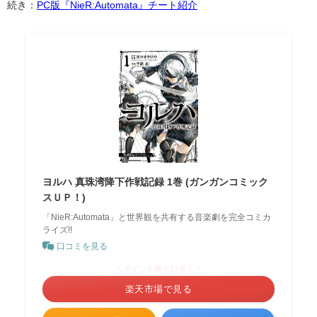
続き：
PC版『NieR:Automata』チート紹介
ヨルハ 真珠湾降下作戦記録 1巻 (ガンガンコミック
スＵＰ！)
「NieR:Automata」と世界観を共有する音楽劇を完全コミカ
ライズ!!
口コミを見る
＼ポイント最大11倍！／
楽天市場で見る