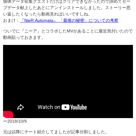
個体データ収集クエストだけはクリアできなかったので諦めてセー
ブデータ献上したあとにアンインストールしました。ストーリー思
い返したくなったら動画見ればいいですしね。
おまけ：
『NieR:Automata』 「最後の秘密」についての考察
ついでに『ニーア』とコラボしたMVがあることに最近気付いたので
動画貼っておきます。
ー2018/10/9
元は以降にチート紹介してましたが記事分割しました。