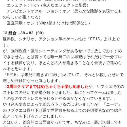
・エフェクト：High（色んなエフェクトに影響）
・アンビエントオクルージョン：オフ（柔らかな陰影を表現するも
のらしいが重くなる）
・垂直同期：オン（60fps超えなければ関係なし）
13.総合…88→82（90）
世界観、シナリオ、アクション等のゲーム性は『FF15』より上で
す。
が、強制視点・強制シューティングがあるせいで手放しでおすすめ
できません。とは言っても唯一無二の世界観はそれだけで十分プレ
イする価値があり、ほとんどの人が飽きることなく最後まで進めら
れると思います。
『FF15』は未だに飽きずに続けられていて、それと比較したせいで
厳しめ評価になった気もします。
⇒
3周目クリアまではめちゃくちゃ楽しめました
が、サブクエ消化の
ストレスのせいで結構点数下げました。私にとってゲームは楽しむ
ものなのでストレスを感じるとやる気がなくなっていきます。。
やり込み要素によって総合点下げるのは迷いましたが、『ニーア』
のサブクエは掘り下げ系で世界観を知る上での必須要素なので総合
点としても下げることにしました。
とはいえ、総合的には面白かったです。ちなみに、裏ボス倒しても