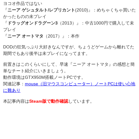
ヨコオ作品ではない
『
ニーア ゲシュタルト/レプリカント
(2010)』：めちゃくちゃ買いた
かったものの未プレイ
『
ドラッグオンドラグーン3
（2013）』：中古1000円で購入して未
プレイ
『
ニーア オートマタ
（2017）』：本作
DODの狂気っぷり大好きなんですが、ちょうどゲームから離れてた
期間でもあり後半は未プレイになってます。
前置きはこのくらいにして、早速『ニーア オートマタ』の感想と簡
単なチート紹介にいきましょう。
動作環境はGTX950M搭載ノートPCです。
関連記事：
mouse（旧マウスコンピューター）ノートPCは使い心地
に難あり
本記事内容は
Steam版で動作確認
しています。