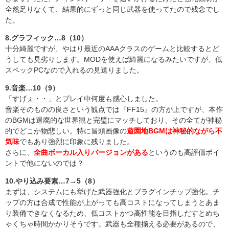
全然足りなくて、結果的にずっと同じ武器を使ってたので残念でし
た。
8.グラフィック…8（10）
十分綺麗ですが、やはり最近のAAAクラスのゲームと比較するとど
うしても見劣りします。MODを使えば綺麗になるみたいですが、低
スペックPCなので入れるの見送りました。
9.音楽…10（9）
「すげぇ・・」とプレイ中何度も感心しました。
音楽そのものの良さという観点では『FF15』の方が上ですが、本作
のBGMは退廃的な世界観と完璧にマッチしており、その全てが神秘
的でどこか物悲しい。特に冒頭画像の
遊園地BGMは神秘的ながら不
気味
でもあり強烈に印象に残りました。
さらに、
全曲ボーカル入りバージョンがある
というのも高評価ポイ
ントで他にないのでは？
10.やり込み要素…7→5（8）
まずは、システムにも挙げた武器強化とプラグインチップ強化。チ
ップの方は合成で性能が上がっても高コストになってしまうとあま
り装備できなくなるため、低コストかつ高性能を目指しだすとめち
ゃくちゃ時間かかりそうです。武器も全種揃える必要があるので、