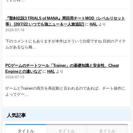
『聖剣伝説3 TRIALS of MANA』周回用チートMOD（レベルリセット
等） [20/7/22 いつでも強ニュー＆一人旅追記]
に
HAL
より
2026-07-16
下のコメントにもありますが本作はそういう仕様ですね 目的のアイテ
ムがあるなら種…
PCゲームのチートツール「Trainer」の基礎知識と安全性、Cheat
Engineとの違いなど
に
HAL
より
2026-07-15
ゲームとTrainerの両方を再起動と言われるのであれば、チート操作に
よってゲー…
人気記事
タイトル
タイトル
タイトル