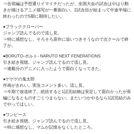
⇒合宿編は予想通りイマイチだったが、全国大会の試合はやはり動
きが描けるアニメ描写が一番面白い。2試合目が始まって中途半端に
終わったので5期に期待したい。
●ブラッククローバー
ジャンプ読んでるので流し見。
⇒特に感想なし。そろそろ原作に追いつきそうなので次クールで終
了か。
●BORUTO-ボルト- NARUTO NEXT FENERATIONS
引き続き視聴。ジャンプ読んでるので流し見。
⇒連載分のアニメに入ったようで面白くなってきた。
●ゲゲゲの鬼太郎
作画がきれい。実況コメント多い。流し見。
⇒今期で放送終了。総括すると1話完結物は安定して面白かったが長
編になるとものすごくつまらない。またいつかやるなら1話完結のみ
でやってほしい。
●ワンピース
引き続き視聴。ジャンプ読んでるので流し見。
⇒特に感想なし。マムが記憶をなくしたところ。