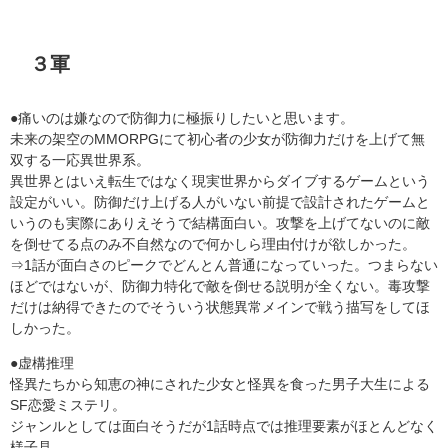
３軍
●痛いのは嫌なので防御力に極振りしたいと思います。
未来の架空のMMORPGにて初心者の少女が防御力だけを上げて無
双する一応異世界系。
異世界とはいえ転生ではなく現実世界からダイブするゲームという
設定がいい。防御だけ上げる人がいない前提で設計されたゲームと
いうのも実際にありえそうで結構面白い。攻撃を上げてないのに敵
を倒せてる点のみ不自然なので何かしら理由付けが欲しかった。
⇒1話が面白さのピークでどんとん普通になっていった。つまらない
ほどではないが、防御力特化で敵を倒せる説明が全くない。毒攻撃
だけは納得できたのでそういう状態異常メインで戦う描写をしてほ
しかった。
●虚構推理
怪異たちから知恵の神にされた少女と怪異を食った男子大生による
SF恋愛ミステリ。
ジャンルとしては面白そうだが1話時点では推理要素がほとんどなく
様子見。