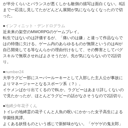
が半分くらいとバランスが悪くしかも敵側の描写は面白くない。8話
まで一応流し見してたがどんどん展開が気にならなくなったので切
った。
●
インフィニット・デンドログラム
近未来の架空のMMORPGのゲームプレイ。
転生ではないのは評価するが、「痛いのは嫌」と違って作品ならで
はの特徴に欠ける。ゲーム内のあらゆるものが無限というのはAIが
自己開発してる等なんらかの理由付けをして、その弊害としてバグ
スキルで無双させればよさそうだが。先が気にならないので2話切
り。
●
number24
大学ラグビー部にスーパールーキーとして入部した主人公が事故に
よりマネージャーとなるスポーツ系（？）。
イケメンばかり出てくるのでBLか。ラグビーはあまり詳しくないの
で見たかったが、ほとんどラグビーの話がなさそうなので2話切り。
●
地縛少年花子くん
トイレの地縛霊の花子くんと人魚の呪いにかかった女子高生による
学園怪異譚。
よくある妖怪ものという感じで新鮮味がない。「ゲゲゲの鬼太郎」