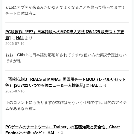
7/16にアプデが来るみたいなんでよくなることを願って待ってます！
チート自体は有…
PC版原作『FF7』日本語版へのMOD導入方法 [26/2/25 販売ストア更
新]
に
HAL
より
2026-07-16
おお！Githubに日本語対応追加されてますね 使い方の解説予定はない
ですが軽…
『聖剣伝説3 TRIALS of MANA』周回用チートMOD（レベルリセット
等） [20/7/22 いつでも強ニュー＆一人旅追記]
に
HAL
より
2026-07-16
下のコメントにもありますが本作はそういう仕様ですね 目的のアイテ
ムがあるなら種…
PCゲームのチートツール「Trainer」の基礎知識と安全性、Cheat
Engineとの違いなど
に
HAL
より