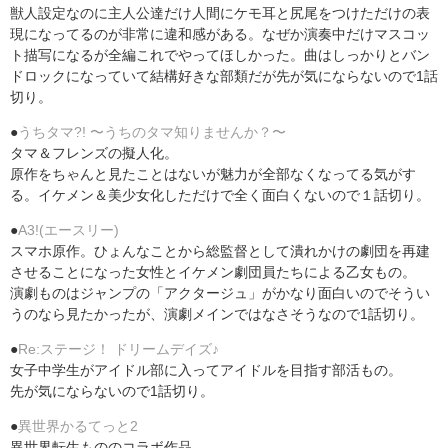
獣人設定なのに主人公達だけ人間にケモ耳と尻尾をつけただけの表
現になってるのが非常に違和感がある。なぜか演奏中だけマスコッ
ト描写になるが全編これでやってほしかった。曲はしっかりとバン
ドロックになっていて結構好きな部類だが先が気にならないので1話
切り。
●
うちタマ?! 〜うちのタマ知りませんか？〜
タマ＆フレンズの擬人化。
原作をちゃんと見たことはないが魅力が全部なくなってる気がす
る。イケメン＆美少女化しただけで全く面白くないので１話切り。
●
A3!(エースリー)
スマホ原作。ひょんなことから総監督として潰れかけの劇団を再建
させることになった女性とイケメン劇団員たちによる乙女もの。
演劇ものはジャンプの「アクタージュ」がかなり面白いのでそうい
うのなら見たかったが、演劇メインではなさそうなので1話切り。
●
Re:ステージ！ ドリームデイズ♪
女子中学生がアイドル部に入ってアイドルを目指す部活もの。
先が気にならないので1話切り。
●
異世界かるてっと2
異世界転生もののコラボ作品。