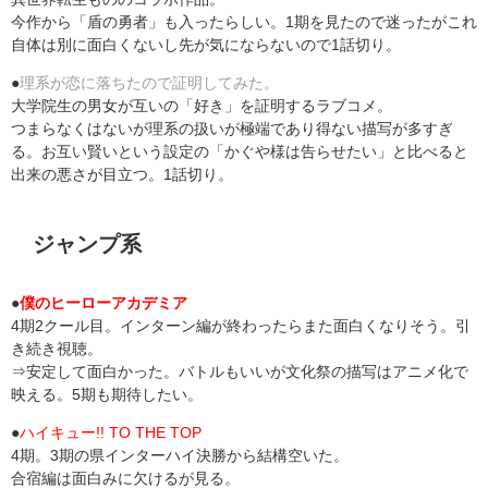
今作から「盾の勇者」も入ったらしい。1期を見たので迷ったがこれ
自体は別に面白くないし先が気にならないので1話切り。
●
理系が恋に落ちたので証明してみた。
大学院生の男女が互いの「好き」を証明するラブコメ。
つまらなくはないが理系の扱いが極端であり得ない描写が多すぎ
る。お互い賢いという設定の「かぐや様は告らせたい」と比べると
出来の悪さが目立つ。1話切り。
ジャンプ系
●
僕のヒーローアカデミア
4期2クール目。インターン編が終わったらまた面白くなりそう。引
き続き視聴。
⇒安定して面白かった。バトルもいいが文化祭の描写はアニメ化で
映える。5期も期待したい。
●
ハイキュー!! TO THE TOP
4期。3期の県インターハイ決勝から結構空いた。
合宿編は面白みに欠けるが見る。