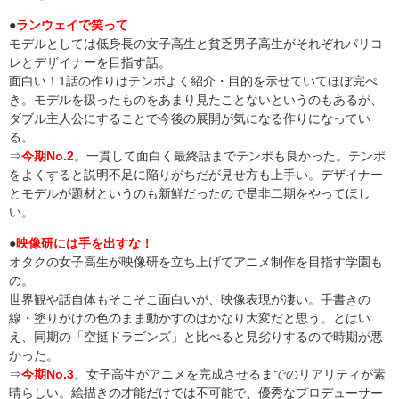
●
ランウェイで笑って
モデルとしては低身長の女子高生と貧乏男子高生がそれぞれパリコ
レとデザイナーを目指す話。
面白い！1話の作りはテンポよく紹介・目的を示せていてほぼ完ぺ
き。モデルを扱ったものをあまり見たことないというのもあるが、
ダブル主人公にすることで今後の展開が気になる作りになってい
る。
⇒
今期No.2
。一貫して面白く最終話までテンポも良かった。テンポ
をよくすると説明不足に陥りがちだが見せ方も上手い。デザイナー
とモデルが題材というのも新鮮だったので是非二期をやってほし
い。
●
映像研には手を出すな！
オタクの女子高生が映像研を立ち上げてアニメ制作を目指す学園も
の。
世界観や話自体もそこそこ面白いが、映像表現が凄い。手書きの
線・塗りかけの色のまま動かすのはかなり大変だと思う。とはい
え、同期の「空挺ドラゴンズ」と比べると見劣りするので時期が悪
かった。
⇒
今期No.3
。女子高生がアニメを完成させるまでのリアリティが素
晴らしい。絵描きの才能だけでは不可能で、優秀なプロデューサー