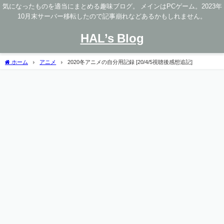
気になったものを適当にまとめる趣味ブログ。 メインはPCゲーム。2023年
10月末サーバー移転したので記事崩れなどあるかもしれません。
HAL’s Blog
ホーム
アニメ
2020冬アニメの自分用記録 [20/4/5視聴後感想追記]