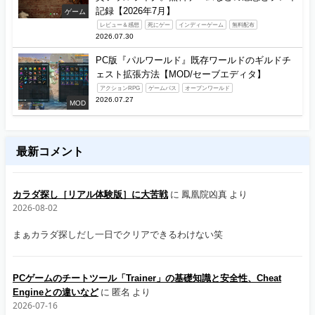
記録【2026年7月】
ゲーム
レビュー＆感想
死にゲー
インディーゲーム
無料配布
2026.07.30
PC版『パルワールド』既存ワールドのギルドチ
ェスト拡張方法【MOD/セーブエディタ】
アクションRPG
ゲームパス
オープンワールド
2026.07.27
MOD
最新コメント
カラダ探し［リアル体験版］に大苦戦
に
鳳凰院凶真
より
2026-08-02
まぁカラダ探しだし一日でクリアできるわけない笑
PCゲームのチートツール「Trainer」の基礎知識と安全性、Cheat
Engineとの違いなど
に
匿名
より
2026-07-16