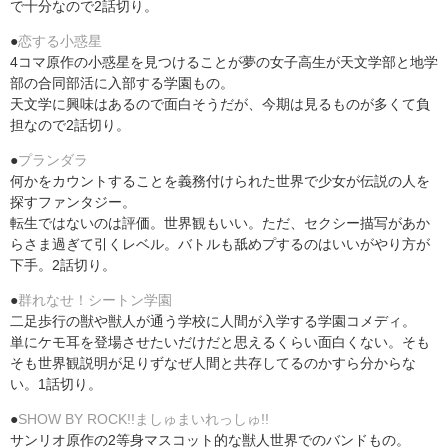
で十分なので2話切り。
●
恋する小惑星
4コマ原作の小惑星を見つけることが夢の女子高生が天文学部と地学
部の合同部活に入部する学園もの。
天文学に興味はあるので面白そうだが、今期は見るものが多くて負
担なので2話切り。
●
プランダラ
何かをカウントすることを義務付けられた世界で少女が伝説の人を
探すファンタジー。
転生ではないのは評価。世界観もいい。ただ、セクシー描写があか
らさま過ぎて引くレベル。バトルも舐めプするのはいいがやり方が
下手。2話切り。
●
群れなせ！シートン学園
二足歩行の獣や獣人が通う学校に人間が入学する学園コメディ。
単にケモ耳を登場させたいだけだと思えるくらい面白くない。そも
そも世界観説明が足りずなぜ人間と共存してるのかすら分からな
い。1話切り。
●
SHOW BY ROCK!!ましゅまいれっしゅ!!
サンリオ原作の2等身マスコット的な獣人世界でのバンドもの。