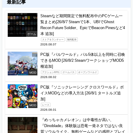
最新記事
Steamなど期間限定で無料配布中のPCゲーム一
覧まとめ[26/8/7 Steamで1本、UBIでGhost
Recon Future Soldier、EpicでBeacon Pinesなど4
本 追加]
ゲーム
ストア＆ランチャー
無料配布
2026.08.07
PC版『パルワールド』パル5体以上を同時に召喚
できるMOD [26/8/2 SteamワークショップMOD5
種追加]
MOD
アクションRPG
ゲームパス
オープンワールド
2026.08.02
PC版『ソニックレーシング クロスワールド』ボ
イスMODなどの導入方法 [26/8/1 タートルズ追
加]
MOD
レース
2026.08.01
『めっちゃカメレオン』は中毒性が高い、
『Dinoblade』体験版は恐竜一発ネタではない良
質ソウルライク。無料ゲームなどの感想とプレイ