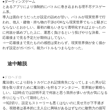
●ダーウィンズゲーム
とあるアプリにより強制的にバトルに巻き込まれる理不尽デスゲー
ム系。
導入は面白そうだったが設定の詰めが甘い。バトルが現実世界で行
われ、他人・建物・持ち物の干渉がOKなら現実世界でもっと騒ぎに
ならないとおかしい。最初の敵もいきなり透明化すればよかったの
に何故か舐めプした上に、運悪く負けるという投げやりな決着。一
応最後まで見る予定だが期待はしてない。
⇒一応最後まで見たものの感想は変わらず。現実世界側が全く描か
れず設定がガバガバ。能力バトルもつまらなかった。
途中離脱
●
ドロヘドロ
魔法使いにより顔をトカゲにされ記憶喪失になってしまった男が記
憶を取り戻すために魔法使いを狩るファンタジー。世界観が素晴ら
しい。1話時点では説明不足で何故と思う箇所が多いが先が気になる
作りになっていて期待したい。
⇒9話切り。設定もストーリーも悪くはないのに見せ方が下手過ぎ
る。視聴者は基本的に主人公に興味があるはずなのに敵勢力の描写