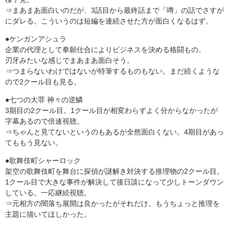
⇒まあまあ面白いのだが、3話目から最終話まで「噂」の話でさすが
にダレる。こういうのは短編を連続させた方が面白くなるはず。
●ケンガンアシュラ
企業の代理として拳願仕合によりビジネスを決める格闘もの。
刃牙みたいな感じでまあまあ面白そう。
⇒つまらないわけではないが特筆するものもない。まだ続くような
ので2クール目も見る。
●七つの大罪 神々の逆鱗
3期目の2クール目。1クール目が相変わらずよく分からなかったが
字幕あるので倍速視聴。
⇒ちゃんと見てないというのもあるが全然面白くない。4期目があっ
てももう見ない。
●歌舞伎町シャーロック
架空の歌舞伎町を舞台に探偵が謎解き対決する推理物の2クール目。
1クール目で大きな事件が解決して後日談になって少しトーンダウン
している。一応継続視聴。
⇒元相方の闇落ち展開は良かったがそれだけ。もうちょっと推理を
主題に描いてほしかった。