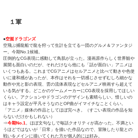
１軍
●
空挺ドラゴンズ
空飛ぶ捕龍船で龍を狩って生計を立てる一団のグルメ＆ファンタジ
ー。今期No.1候補。
圧倒的なCG表現に感動して鳥肌が立った。漫画原作らしく世界観や
展開も面白いのだが、それだけなら他にも「話が面白い」アニメは
いくつもある。これまでCGアニメはセルアニメと比べて動きや色使
いに違和感があったが、本作はそれを一切感じさせずむしろ細かな
動作や光と影の表現、雲の流体表現などセルアニメ映画すら超えて
いる気がする。どこかのゲームメーカーにCG表現を採用してほしい
くらい。アクションやドラゴンのデザインも素晴らしい。惜しいの
はキャラ設定が平凡そうなのとOP曲がイマイチなことくらい。
「アニメ」媒体の作品としてほぼ完ぺき。（すごい表現の作品を知
らないだけかもしれない）
⇒
今期No.1
。ほぼ文句なしで毎話クオリティが高かった。不満とい
うほどではないが「日常」を描いた作品なので、冒険したり龍との
戦いをメインに描いてくれた方が個人的には好み。