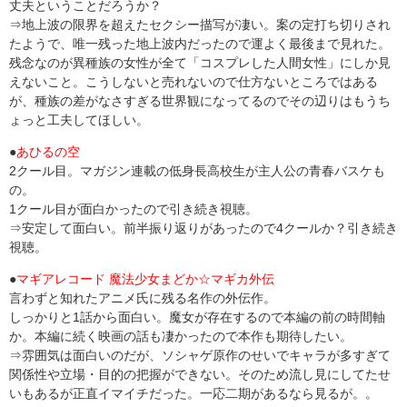
丈夫ということだろうか？
⇒地上波の限界を超えたセクシー描写が凄い。案の定打ち切りされ
たようで、唯一残った地上波内だったので運よく最後まで見れた。
残念なのが異種族の女性が全て「コスプレした人間女性」にしか見
えないこと。こうしないと売れないので仕方ないところではある
が、種族の差がなさすぎる世界観になってるのでその辺りはもうち
ょっと工夫してほしい。
●
あひるの空
2クール目。マガジン連載の低身長高校生が主人公の青春バスケも
の。
1クール目が面白かったので引き続き視聴。
⇒安定して面白い。前半振り返りがあったので4クールか？引き続き
視聴。
●
マギアレコード 魔法少女まどか☆マギカ外伝
言わずと知れたアニメ氏に残る名作の外伝作。
しっかりと1話から面白い。魔女が存在するので本編の前の時間軸
か。本編に続く映画の話も凄かったので本作も期待したい。
⇒雰囲気は面白いのだが、ソシャゲ原作のせいでキャラが多すぎて
関係性や立場・目的の把握ができない。そのため流し見にしてたせ
いもあるが正直イマイチだった。一応二期があるなら見るが。。