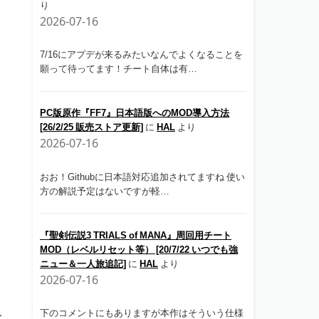
り
2026-07-16
7/16にアプデが来るみたいなんでよくなることを
願って待ってます！チート自体は有…
PC版原作『FF7』日本語版へのMOD導入方法
[26/2/25 販売ストア更新]
に
HAL
より
2026-07-16
おお！Githubに日本語対応追加されてますね 使い
方の解説予定はないですが軽…
『聖剣伝説3 TRIALS of MANA』周回用チート
MOD（レベルリセット等） [20/7/22 いつでも強
ニュー＆一人旅追記]
に
HAL
より
2026-07-16
下のコメントにもありますが本作はそういう仕様
ォ