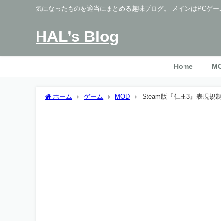
気になったものを適当にまとめる趣味ブログ。 メインはPCゲー
HAL’s Blog
Home
M
ホーム
ゲーム
MOD
Steam版『仁王3』表現