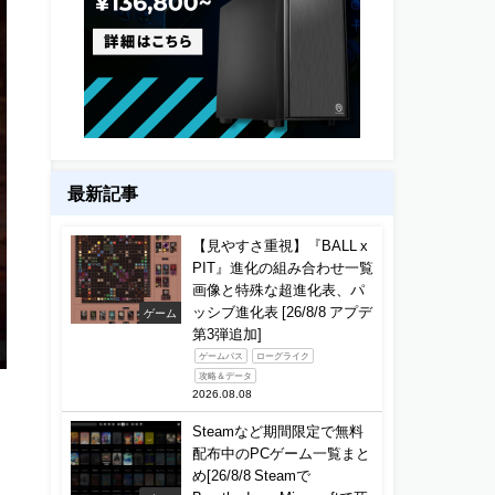
最新記事
【見やすさ重視】『BALL x
PIT』進化の組み合わせ一覧
画像と特殊な超進化表、パ
ッシブ進化表 [26/8/8 アプデ
ゲーム
第3弾追加]
ゲームパス
ローグライク
攻略＆データ
2026.08.08
Steamなど期間限定で無料
配布中のPCゲーム一覧まと
め[26/8/8 Steamで