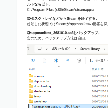
ルトなら以下。
C:\Program Files (x86)\Steam\steamapps\
②タスクトレイなどからSteamを終了する。
起動した状態ではSteamがappmanifestの情報
③appmanifest_3681010.acfをバックアップ。
念のため。バックアップ方法は自由。