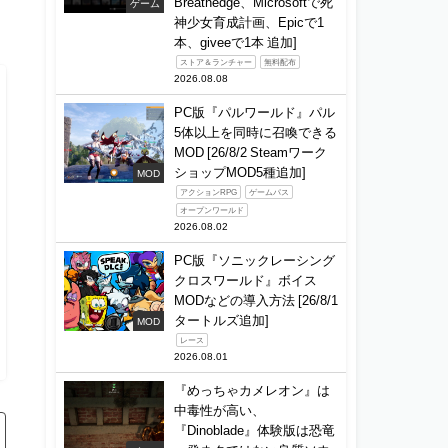
Breathedge、Microsoftで死
ゲーム
神少女育成計画、Epicで1
本、giveeで1本 追加]
ストア＆ランチャー
無料配布
2026.08.08
PC版『パルワールド』パル
5体以上を同時に召喚できる
MOD [26/8/2 Steamワーク
ショップMOD5種追加]
MOD
アクションRPG
ゲームパス
オープンワールド
2026.08.02
PC版『ソニックレーシング
クロスワールド』ボイス
MODなどの導入方法 [26/8/1
タートルズ追加]
MOD
レース
2026.08.01
『めっちゃカメレオン』は
中毒性が高い、
『Dinoblade』体験版は恐竜