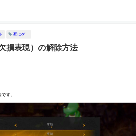
ド
死にゲー
（欠損表現）の解除方法
6
法です。