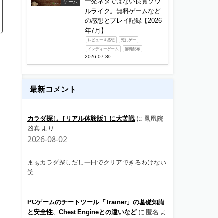
一発ネタではない良質ソウ
ゲーム
ルライク。無料ゲームなど
の感想とプレイ記録【2026
年7月】
レビュー＆感想
死にゲー
インディーゲーム
無料配布
2026.07.30
最新コメント
カラダ探し［リアル体験版］に大苦戦
に
鳳凰院
凶真
より
2026-08-02
まぁカラダ探しだし一日でクリアできるわけない
笑
PCゲームのチートツール「Trainer」の基礎知識
と安全性、Cheat Engineとの違いなど
に
匿名
よ