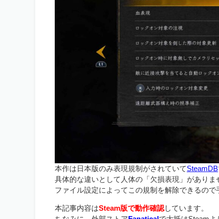
本作は日本版のみ表現規制がされていて
SteamDB
具体的な違いとして人体の「欠損表現」がありま
ファイル設定によってこの規制を解除できるので
本記事内容は
Steam版で動作確認
しています。
ちなみに、外部ストア
Fanatical
で大抵はSteam