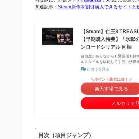
関連記事：
Steam新作を割引購入できるサイト
【Steam】仁王3 TREAS
【早期購入特典】「氷獄の
ンロードシリアル 同梱
自由度がありながらも緊張感も持
ルスタイルを駆使して手強い妖怪
口コミを見る
＼ポイント最大11倍！／
楽天市場で見る
メルカリで
目次（項目ジャンプ）