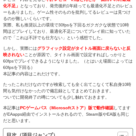
化不足」
となっており、発売後約1年経っても最適化不足とのレビュ
ーもありました。ゲーム性そのものを批判してるレビューは見つけ
るのが難しいくらいです。
実際、私も推奨以上の環境で30fpsを下回るガクガクな状態で10時
間ほどプレイしており、最適化不足についてプレイ前に知っていた
ので「これは不評でも仕方ない」という感想でした。
しかし、実際には
グラフィック設定がタイトル画面に戻らないと反
映されない
ことが原因で、タイトル画面で設定すればしっかりと
60fpsでプレイできるようになりました。（とはいえ場面によっては
60fpsを下回る）
本記事の内容はこれだけです。
たったこれだけなのですが検索しても全く出てこなくて私自身10時
間も気付けなかったので備忘録としてまとめておきます。
ついでに開発終了の噂についても少し触れておきます。
本記事は
PCゲームパス（Microsoftストア）版で動作確認
してます
がEAapps経由でインストールされるので、Steam版やEA版も同じ
だと思います。
目次（項目ジャンプ）