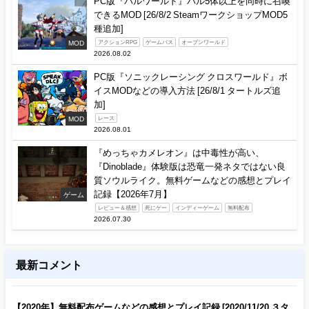
PC版『パルワールド』パル5体以上を同時に召喚
できるMOD [26/8/2 SteamワークショップMOD5
種追加]
MOD
アクションRPG
ゲームパス
オープンワールド
2026.08.02
PC版『ソニックレーシング クロスワールド』ボ
イスMODなどの導入方法 [26/8/1 タートルズ追
加]
MOD
レース
2026.08.01
『めっちゃカメレオン』は中毒性が高い、
『Dinoblade』体験版は恐竜一発ネタではない良
質ソウルライク。無料ゲームなどの感想とプレイ
記録【2026年7月】
ゲーム
レビュー＆感想
死にゲー
インディーゲーム
無料配布
2026.07.30
最新コメント
【2020年】無料配布ゲームなどの感想とプレイ記録 [2020/11/20 ３タ