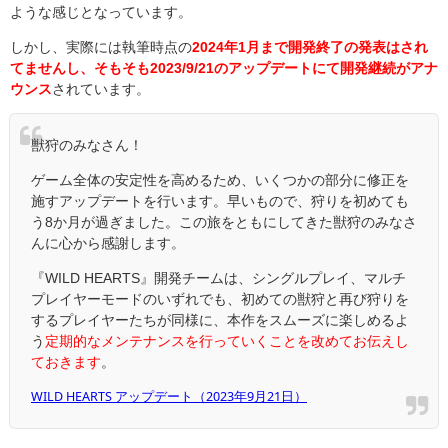
ような感じとなっています。
しかし、実際には執筆時点の
2024年1月まで開発終了の発表はされ
てませんし、そもそも2023/9/21のアップデートにて開発継続がアナ
ウンス
されています。
獣狩のみなさん！
ゲーム全体の安定性を高めるため、いくつかの部分に修正を
施すアップデートを行います。早いもので、狩りを初めても
う8か月が過ぎました。この旅をともにしてきた獣狩のみなさ
んに心から感謝します。
『WILD HEARTS』開発チームは、シングルプレイ、マルチ
プレイヤーモードのいずれでも、初めての獣狩と再び狩りを
するプレイヤーたちが同様に、本作をスムーズに楽しめるよ
う
定期的なメンテナンスを行っていくことを改めてお伝えし
ておきます
。
WILD HEARTS アップデート（2023年9月21日）