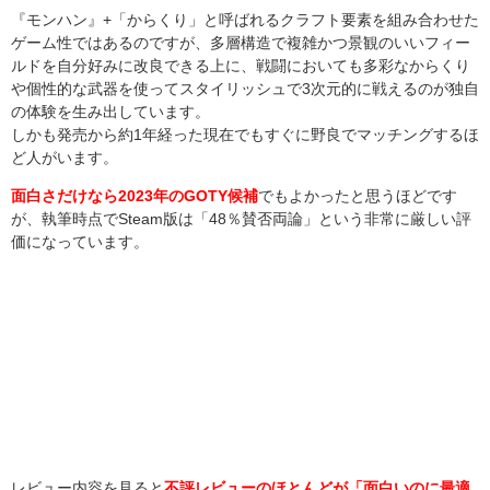
『モンハン』+「からくり」と呼ばれるクラフト要素を組み合わせた
ゲーム性ではあるのですが、多層構造で複雑かつ景観のいいフィー
ルドを自分好みに改良できる上に、戦闘においても多彩なからくり
や個性的な武器を使ってスタイリッシュで3次元的に戦えるのが独自
の体験を生み出しています。
しかも発売から約1年経った現在でもすぐに野良でマッチングするほ
ど人がいます。
面白さだけなら2023年のGOTY候補
でもよかったと思うほどです
が、執筆時点でSteam版は「48％賛否両論」という非常に厳しい評
価になっています。
レビュー内容を見ると
不評レビューのほとんどが「面白いのに最適