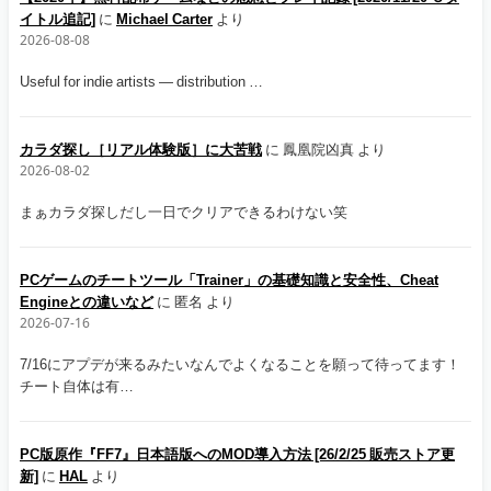
イトル追記]
に
Michael Carter
より
2026-08-08
Useful for indie artists — distribution …
カラダ探し［リアル体験版］に大苦戦
に
鳳凰院凶真
より
2026-08-02
まぁカラダ探しだし一日でクリアできるわけない笑
PCゲームのチートツール「Trainer」の基礎知識と安全性、Cheat
Engineとの違いなど
に
匿名
より
2026-07-16
7/16にアプデが来るみたいなんでよくなることを願って待ってます！
チート自体は有…
PC版原作『FF7』日本語版へのMOD導入方法 [26/2/25 販売ストア更
新]
に
HAL
より