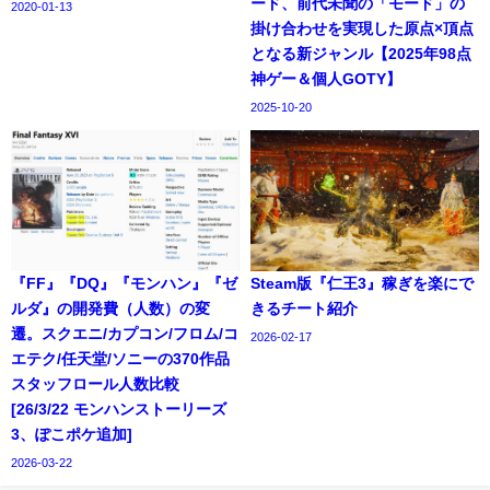
ード、前代未聞の「モード」の
2020-01-13
掛け合わせを実現した原点×頂点
となる新ジャンル【2025年98点
神ゲー＆個人GOTY】
2025-10-20
『FF』『DQ』『モンハン』『ゼ
Steam版『仁王3』稼ぎを楽にで
ルダ』の開発費（人数）の変
きるチート紹介
遷。スクエニ/カプコン/フロム/コ
2026-02-17
エテク/任天堂/ソニーの370作品
スタッフロール人数比較
[26/3/22 モンハンストーリーズ
3、ぽこポケ追加]
2026-03-22