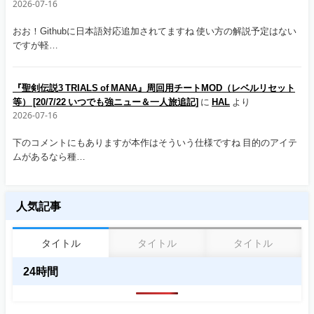
2026-07-16
おお！Githubに日本語対応追加されてますね 使い方の解説予定はない
ですが軽…
『聖剣伝説3 TRIALS of MANA』周回用チートMOD（レベルリセット
等） [20/7/22 いつでも強ニュー＆一人旅追記]
に
HAL
より
2026-07-16
下のコメントにもありますが本作はそういう仕様ですね 目的のアイテ
ムがあるなら種…
人気記事
タイトル
タイトル
タイトル
24時間