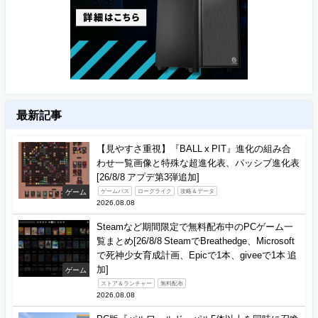
最新記事
【見やすさ重視】『BALL x PIT』進化の組み合
わせ一覧画像と特殊な超進化表、パッシブ進化表
[26/8/8 アプデ第3弾追加]
ゲーム
ゲームパス
ローグライク
攻略＆データ
2026.08.08
Steamなど期間限定で無料配布中のPCゲーム一
覧まとめ[26/8/8 SteamでBreathedge、Microsoft
で死神少女育成計画、Epicで1本、giveeで1本 追
加]
ゲーム
ストア＆ランチャー
無料配布
2026.08.08