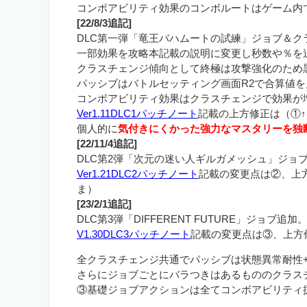
コンボアビリティ効果のコンボルートはゲーム内
[22/8/3追記]
DLC第一弾「竜王バハムートの試練」ジョブ＆ク
一部効果を攻略本記載の説明に変更し秒数や％を
クラスチェンジ傾向として終極は攻撃強化のため
パッシブはバトルセッティング画面R2で合算値
コンボアビリティ効果はクラスチェンジで効果が
Ver1.11DLC1パッチノート
記載の上方修正は（①
個人的に
気付きにくかった強力なマスタリーを独
[22/11/4追記]
DLC第2弾「次元の迷い人ギルガメッシュ」ジョ
Ver1.21DLC2パッチノート
記載の変更点は②、上
ま）
[23/2/1追記]
DLC第3弾「DIFFERENT FUTURE」ジョブ追加
V1.30DLC3パッチノート
記載の変更点は③、上方
全クラスチェンジ共通でパッシブは状態異常耐性+1
さらにジョブごとにバラつきはあるもののクラス
③基礎ジョブアクションは全てコンボアビリティ