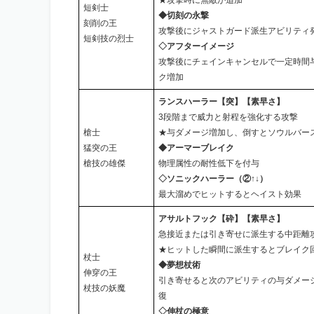
★攻撃時に無敵が追加
短剣士
◆切刻の永撃
刻削の王
攻撃後にジャストガード派生アビリティ
短剣技の烈士
◇アフターイメージ
攻撃後にチェインキャンセルで一定時間
ク増加
ランスハーラー【突】【素早さ】
3段階まで威力と射程を強化する攻撃
槍士
★与ダメージ増加し、倒すとソウルバー
猛突の王
◆アーマーブレイク
槍技の雄傑
物理属性の耐性低下を付与
◇ソニックハーラー（②↑↓）
最大溜めでヒットするとヘイスト効果
アサルトフック【砕】【素早さ】
急接近または引き寄せに派生する中距離
★ヒットした瞬間に派生するとブレイク
杖士
◆夢想杖術
伸穿の王
引き寄せると次のアビリティの与ダメー
杖技の妖魔
復
◇伸杖の極意