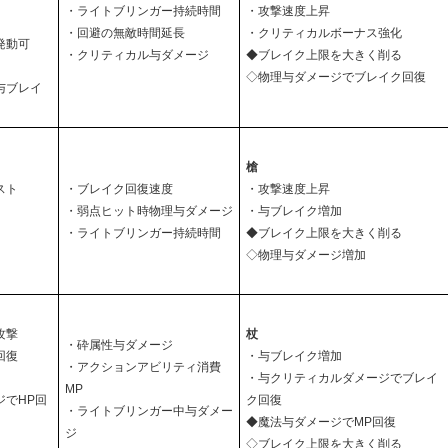
・ライトブリンガー持続時間
・攻撃速度上昇
・回避の無敵時間延長
・クリティカルボーナス強化
発動可
・クリティカル与ダメージ
◆ブレイク上限を大きく削る
◇物理与ダメージでブレイク回復
与ブレイ
槍
スト
・ブレイク回復速度
・攻撃速度上昇
・弱点ヒット時物理与ダメージ
・与ブレイク増加
・ライトブリンガー持続時間
◆ブレイク上限を大きく削る
◇物理与ダメージ増加
攻撃
杖
・砕属性与ダメージ
回復
・与ブレイク増加
・アクションアビリティ消費
・与クリティカルダメージでブレイ
MP
ジでHP回
ク回復
・ライトブリンガー中与ダメー
◆魔法与ダメージでMP回復
ジ
◇ブレイク上限を大きく削る