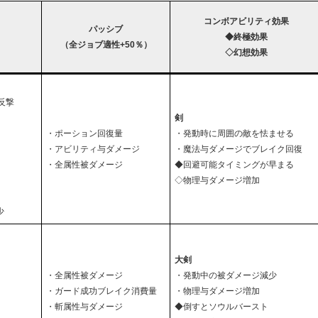
】
コンボアビリティ効果
パッシブ
◆終極効果
（全ジョブ適性+50％）
◇幻想効果
反撃
剣
・ポーション回復量
・発動時に周囲の敵を怯ませる
・アビリティ与ダメージ
・魔法与ダメージでブレイク回復
・全属性被ダメージ
◆回避可能タイミングが早まる
◇物理与ダメージ増加
少
大剣
・全属性被ダメージ
・発動中の被ダメージ減少
・ガード成功ブレイク消費量
・物理与ダメージ増加
・斬属性与ダメージ
◆倒すとソウルバースト