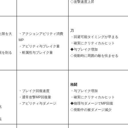
◇攻撃速度上昇
刀
上限を大
・アクションアビリティ消費
・回避可能タイミングが早まる
MP
・確実にクリティカルヒット
・アビリティ与ブレイク量
◆与ブレイク増加
限を削る
・斬属性与ブレイク量
◇発動時に周囲の敵を怯ませる
格闘
・ブレイク回復速度
・与ブレイク増加
・通常攻撃MP回復量
・確実にクリティカルヒット
・アビリティ与ダメージ
◆物理与ダメージでMP回復
化
◇発動中の被ダメージ減少
長