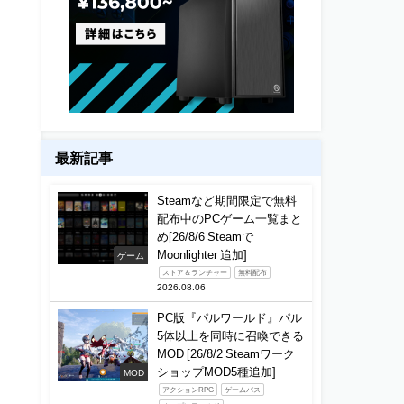
最新記事
Steamなど期間限定で無料
配布中のPCゲーム一覧まと
め[26/8/6 Steamで
Moonlighter 追加]
ゲーム
ストア＆ランチャー
無料配布
2026.08.06
PC版『パルワールド』パル
5体以上を同時に召喚できる
MOD [26/8/2 Steamワーク
ショップMOD5種追加]
MOD
アクションRPG
ゲームパス