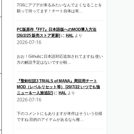
7/16にアプデが来るみたいなんでよくなることを
願って待ってます！チート自体は有…
PC版原作『FF7』日本語版へのMOD導入方法
[26/2/25 販売ストア更新]
に
HAL
より
2026-07-16
おお！Githubに日本語対応追加されてますね 使い
方の解説予定はないですが軽…
『聖剣伝説3 TRIALS of MANA』周回用チート
MOD（レベルリセット等） [20/7/22 いつでも強
ニュー＆一人旅追記]
に
HAL
より
2026-07-16
下のコメントにもありますが本作はそういう仕様
ですね 目的のアイテムがあるなら種…