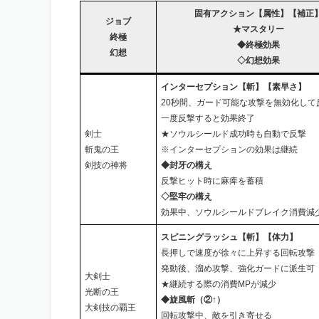
固有アクション【属性】【補正
ジョブ
★マスタリー
終極
◆終極効果
幻想
◇幻想効果
インターセプション【斬】【素早さ】
20秒間、ガード可能な攻撃を無効化して
一度反撃すると効果終了
剣士
★ソウルシールド成功時も自動で反撃
斬鬼の王
※インターセプションの効果は継続
剣技の神将
◆封牙の構え
反撃ヒット時に麻痺を蓄積
◇堅牢の構え
効果中、ソウルシールドブレイク消費減
スピニングラッシュ【斬】【体力】
長押しで速度が徐々に上昇する回転攻撃
発動後、溜め攻撃、強化ガードに派生可
大剣士
★継続する際の消費MPが減少
光断の王
◆旋風斬（②↑）
大剣技の覇王
回転攻撃中、敵を引き寄せる