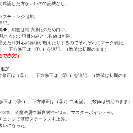
で確認した方がいいので記載なし。
ラスチェンジ追加。
追記。
黒◆、幻想は補助強化のため白◇。
を見れるので項目のみとし数値は削除。
増えたり対応武器種が増えたりするのでそれぞれにマーク表記。
↑）、下方修正は（①↓）を追記。（数値は初期のまま）
断で赤文字
。
ブ追加。
方修正は（②↑）、下方修正は（②↓）を追記。（数値は初期のま
。
修正は（③↑）、下方修正は（③↓）で追記。（数値は初期のまま）
8％、全魔法属性減衰耐性+40％、マスターポイント+6。
チェンジで基礎ステータスも上昇。
扱いになった。