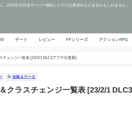
ム。2023年10月末サーバー移転したので記事崩れなどあるかもしれません。
OD
チート
レビュー
FFシリーズ
アクションRPG
ンジ一覧表 [23/2/1 DLC3アプデ分更新]
ー
攻略＆データ
ラスチェンジ一覧表 [23/2/1 DLC
8