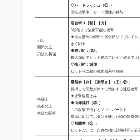
◇ハードラッシュ（③↓）
回転攻撃中、ガード属性が付与
居合斬り【斬】【力】
3段階まで強化可能な攻撃
★最大溜めの瞬間の居合斬りでブレイク
刀士
きく削る
闇閃の王
◆抜刀術：壊乱
刀技の英傑
最大溜めでヒット後のブレイク値まで上
◇抜刀術：滅却
ヒット時に敵の強化効果を解除
爆裂拳【砕】【素早さ】（①↑↓②↑）
長押しで回数が徐々に増加する連続攻撃
★攻撃速度上昇
格闘士
◆血海乱打（②↑）
鉄拳の王
この攻撃で倒すとソウルバースト
拳技の闘将
拳気に応じてボタンを離した際の攻撃強
◇無間掌（②↑）
ヒットごとに、自身の強化効果時間が延