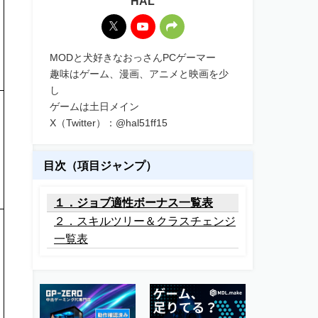
HAL
MODと犬好きなおっさんPCゲーマー
趣味はゲーム、漫画、アニメと映画を少
し
ゲームは土日メイン
X（Twitter）：@hal51ff15
目次（項目ジャンプ）
１．ジョブ適性ボーナス一覧表
２．スキルツリー＆クラスチェンジ
一覧表