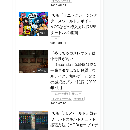
オープンワールド
2026.08.02
PC版『ソニックレーシング
クロスワールド』ボイス
MODなどの導入方法 [26/8/1
タートルズ追加]
MOD
レース
2026.08.01
『めっちゃカメレオン』は
中毒性が高い、
『Dinoblade』体験版は恐竜
一発ネタではない良質ソウ
ゲーム
ルライク。無料ゲームなど
の感想とプレイ記録【2026
年7月】
レビュー＆感想
死にゲー
インディーゲーム
無料配布
2026.07.30
PC版『パルワールド』既存
ワールドのギルドチェスト
拡張方法【MOD/セーブエデ