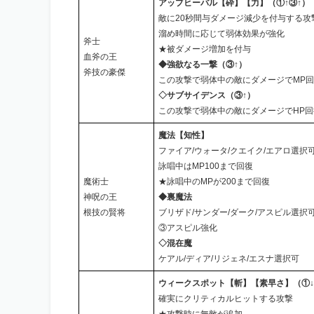
アップヒーバル【砕】【力】（①↑③↑）
敵に20秒間与ダメージ減少を付与する攻
溜め時間に応じて弱体効果が強化
斧士
★被ダメージ増加を付与
血斧の王
◆強欲なる一撃（③↑）
斧技の豪傑
この攻撃で弱体中の敵にダメージでMP
◇サブサイデンス（③↑）
この攻撃で弱体中の敵にダメージでHP回
魔法【知性】
ファイア/ウォータ/クエイク/エアロ選択
詠唱中はMP100まで回復
魔術士
★詠唱中のMPが200まで回復
神呪の王
◆裏魔法
根技の賢将
ブリザド/サンダー/ダーク/アスピル選択
③アスピル強化
◇混在魔
ケアル/ディア/リジェネ/エスナ選択可
ウィークスポット【斬】【素早さ】（①
確実にクリティカルヒットする攻撃