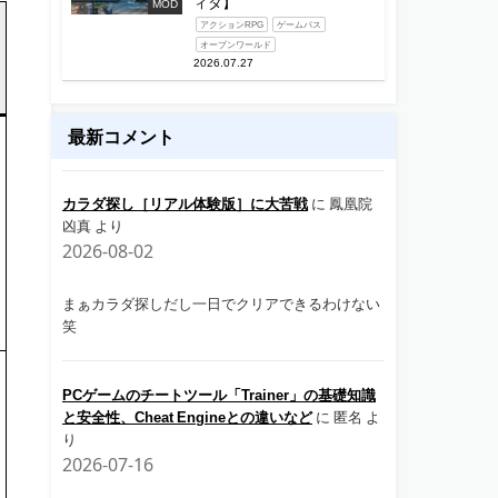
ィタ】
MOD
アクションRPG
ゲームパス
オープンワールド
2026.07.27
最新コメント
カラダ探し［リアル体験版］に大苦戦
に
鳳凰院
凶真
より
2026-08-02
まぁカラダ探しだし一日でクリアできるわけない
笑
PCゲームのチートツール「Trainer」の基礎知識
と安全性、Cheat Engineとの違いなど
に
匿名
よ
り
2026-07-16