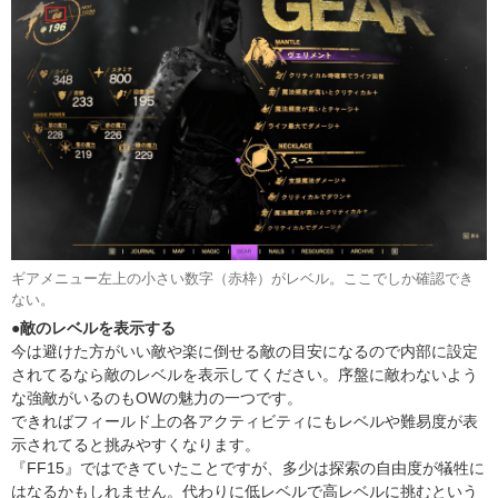
ギアメニュー左上の小さい数字（赤枠）がレベル。ここでしか確認でき
ない。
●敵のレベルを表示する
今は避けた方がいい敵や楽に倒せる敵の目安になるので内部に設定
されてるなら敵のレベルを表示してください。序盤に敵わないよう
な強敵がいるのもOWの魅力の一つです。
できればフィールド上の各アクティビティにもレベルや難易度が表
示されてると挑みやすくなります。
『FF15』ではできていたことですが、多少は探索の自由度が犠牲に
はなるかもしれません。代わりに低レベルで高レベルに挑むという