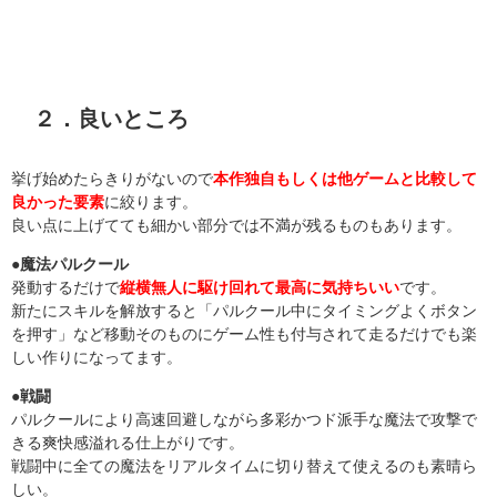
２．良いところ
挙げ始めたらきりがないので
本作独自もしくは他ゲームと比較して
良かった要素
に絞ります。
良い点に上げてても細かい部分では不満が残るものもあります。
●魔法パルクール
発動するだけで
縦横無人に駆け回れて最高に気持ちいい
です。
新たにスキルを解放すると「パルクール中にタイミングよくボタン
を押す」など移動そのものにゲーム性も付与されて走るだけでも楽
しい作りになってます。
●戦闘
パルクールにより高速回避しながら多彩かつド派手な魔法で攻撃で
きる爽快感溢れる仕上がりです。
戦闘中に全ての魔法をリアルタイムに切り替えて使えるのも素晴ら
しい。