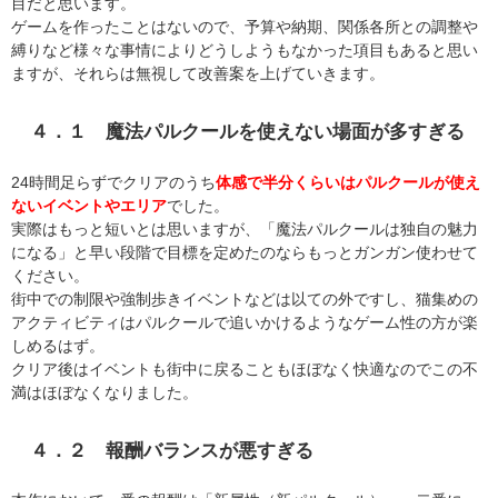
目だと思います。
ゲームを作ったことはないので、予算や納期、関係各所との調整や
縛りなど様々な事情によりどうしようもなかった項目もあると思い
ますが、それらは無視して改善案を上げていきます。
４．１ 魔法パルクールを使えない場面が多すぎる
24時間足らずでクリアのうち
体感で半分くらいはパルクールが使え
ないイベントやエリア
でした。
実際はもっと短いとは思いますが、「魔法パルクールは独自の魅力
になる」と早い段階で目標を定めたのならもっとガンガン使わせて
ください。
街中での制限や強制歩きイベントなどは以ての外ですし、猫集めの
アクティビティはパルクールで追いかけるようなゲーム性の方が楽
しめるはず。
クリア後はイベントも街中に戻ることもほぼなく快適なのでこの不
満はほぼなくなりました。
４．２ 報酬バランスが悪すぎる