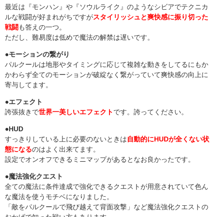
最近は『モンハン』や『ソウルライク』のようなシビアでテクニカ
ルな戦闘が好まれがちですが
スタイリッシュと爽快感に振り切った
戦闘
も答えの一つ。
ただし、難易度は低めで魔法の解禁は遅いです。
●モーションの繋がり
パルクールは地形やタイミングに応じて複雑な動きをしてるにもか
かわらず全てのモーションが破綻なく繋がっていて爽快感の向上に
寄与してます。
●エフェクト
誇張抜きで
世界一美しいエフェクト
です。誇ってください。
●HUD
すっきりしている上に必要のないときは
自動的にHUDが全くない状
態になる
のはよく出来てます。
設定でオンオフできるミニマップがあるとなお良かったです。
●魔法強化クエスト
全ての魔法に条件達成で強化できるクエストが用意されていて色ん
な魔法を使うモチベになりました。
「敵をパルクールで飛び越えて背面攻撃」など魔法強化クエストの