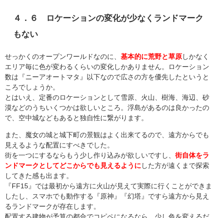
４．６ ロケーションの変化が少なくランドマーク
もない
せっかくのオープンワールドなのに、
基本的に荒野と草原
しかなく
エリア毎に色が変わるくらいの変化しかありません。ロケーション
数は『ニーアオートマタ』以下なので広さの方を優先したというと
ころでしょうか。
とはいえ、定番のロケーションとして雪原、火山、樹海、海辺、砂
漠などのうちいくつかは欲しいところ。浮島があるのは良かったの
で、空中城などもあると独自性に繋がります。
また、魔女の城と城下町の景観はよく出来てるので、遠方からでも
見えるような配置にすべきでした。
街を一つにするならもう少し作り込みが欲しいですし、
街自体をラ
ンドマークとしてどこからでも見えるように
した方が遠くまで探索
してきた感も出ます。
『FF15』では最初から遠方に火山が見えて実際に行くことができま
したし、スマホでも動作する『原神』『幻塔』ですら遠方から見え
るランドマークが存在します。
配置する建物が予算の都合でコピペになるなら、少し色を変えるだ