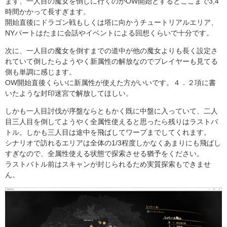
まず、一人目の魔女を倒しに行くのがOW開始とするとここまで3,4
時間かかって長すぎます。
開始直後にドラゴン戦もしくは塔に向かうチュートリアルエリア、
NYパートはたまに会話やイベントによる回想くらいで十分です。
次に、一人目の魔女を倒すまでの道中が他の魔女よりも長く設定さ
れていて倒したらようやく新属性の解放なのでプレイヤーも見てる
側も単調に感じます。
OW開始直後くらいに新属性が使えた方がいいです。４．２項に書
いたような封印迷宮で解放してほしい。
しかも一人目討伐が序盤ならともかく既に中盤に入っていて、二人
目三人目を倒してようやく全属性使えると思ったら残りはラストバ
トル。しかも三人目は途中を飛ばしてワープまでしてくれます。
シナリオで訪れるエリアは全体の1/3程度しかなくあまりにも飛ばし
すぎなので、全属性使える状態で探索させる猶予をください。
ラストバトル前はスキャンが封じられるため実質探索もできませ
ん。