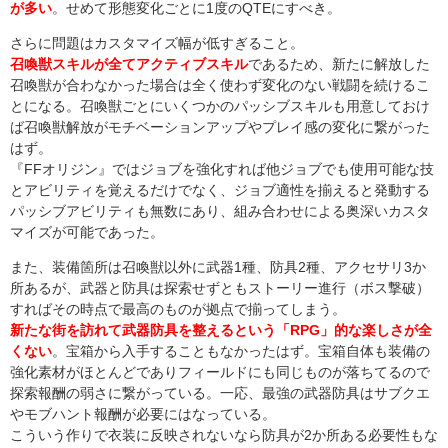
が多い
。せめて形態変化ごとに1度のQTEにすべき。
さらに問題はカスタマイズ幅が低すぎること。
召喚獣スキルが全てアクティブスキル
であるため、新たに解放した
召喚獣が合わなかった場合は全く使わず変化のない戦闘を続けるこ
とになる。召喚獣ごとにいくつかのパッシブスキルも用意しておけ
ば召喚獣解放がモチベーションアップやプレイ感の変化に繋がった
はず。
『FFオリジン』ではジョブを強化すれば他ジョブでも使用可能な技
とアビリティを覚えるだけでなく、ジョブ適性を揃えると発動する
パッシブアビリティも無数にあり、組み合わせによる奥深いカスタ
マイズが可能であった。
また、装備箇所は召喚獣以外に武器1種、防具2種、アクセサリ3か
所あるが、武器と防具は探索せずともストーリー進行（ボス撃破）
すればその時点で最高のものが拠点で揃ってしまう。
新たな街を訪れて武器防具を整えるという「RPG」的な楽しさが全
くない
。宝箱から入手することもなかったはず。宝箱自体も装備の
強化素材がほとんどでありフィールドにも同じものが落ちてるので
探索報酬の弱さに繋がっている。一応、最強の武器防具はサブクエ
やモブハント報酬が必要にはなっている。
こういう作りで衣装に反映されないなら防具が2か所ある必要性もな