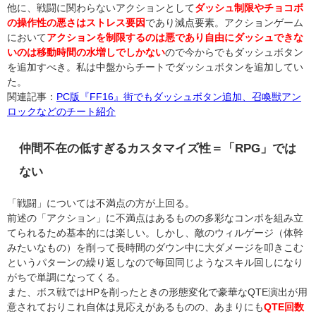
他に、戦闘に関わらないアクションとして
ダッシュ制限やチョコボ
の操作性の悪さはストレス要因
であり減点要素。アクションゲーム
において
アクションを制限するのは悪であり自由にダッシュできな
いのは移動時間の水増しでしかない
ので今からでもダッシュボタン
を追加すべき。私は中盤からチートでダッシュボタンを追加してい
た。
関連記事：
PC版『FF16』街でもダッシュボタン追加、召喚獣アン
ロックなどのチート紹介
仲間不在の低すぎるカスタマイズ性＝「RPG」では
ない
「戦闘」については不満点の方が上回る。
前述の「アクション」に不満点はあるものの多彩なコンボを組み立
てられるため基本的には楽しい。しかし、敵のウィルゲージ（体幹
みたいなもの）を削って長時間のダウン中に大ダメージを叩きこむ
というパターンの繰り返しなので毎回同じようなスキル回しになり
がちで単調になってくる。
また、ボス戦ではHPを削ったときの形態変化で豪華なQTE演出が用
意されておりこれ自体は見応えがあるものの、あまりにも
QTE回数