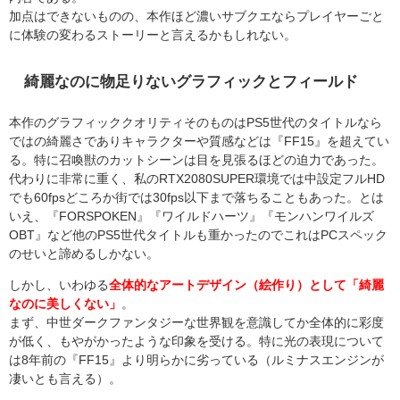
加点はできないものの、本作ほど濃いサブクエならプレイヤーごと
に体験の変わるストーリーと言えるかもしれない。
綺麗なのに物足りないグラフィックとフィールド
本作のグラフィッククオリティそのものはPS5世代のタイトルなら
ではの綺麗さでありキャラクターや質感などは『FF15』を超えてい
る。特に召喚獣のカットシーンは目を見張るほどの迫力であった。
代わりに非常に重く、私のRTX2080SUPER環境では中設定フルHD
でも60fpsどころか街では30fps以下まで落ちることもあった。とは
いえ、『FORSPOKEN』『ワイルドハーツ』『モンハンワイルズ
OBT』など他のPS5世代タイトルも重かったのでこれはPCスペック
のせいと諦めるしかない。
しかし、いわゆる
全体的なアートデザイン（絵作り）として「綺麗
なのに美しくない」
。
まず、中世ダークファンタジーな世界観を意識してか全体的に彩度
が低く、もやがかったような印象を受ける。特に光の表現について
は8年前の『FF15』より明らかに劣っている（ルミナスエンジンが
凄いとも言える）。