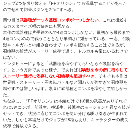
ジョブ2つを切り替える『FFオリジン』でも混乱することがあった
のでせめて切替ボタンを2つにすべき。
四つ目は
武器種が一つ＆基礎コンボが一つしかない
。これは後述す
るカスタマイズ幅の狭さにも繋がる。
本作の武器種は片手剣のみで4連コンボしかない。最初から最後まで
4連コンボのみで戦うこととなり単調さに繋がっている。一応、召喚
獣やトルガルとの組み合わせでコンボを拡張することはできるが、
召喚獣の解禁がストーリー依存で遅く、トルガルも常にいるわけで
はない。
インタビューによると「武器種を増やすくらいなら召喚獣を増や
す」という方針であった様子。であれば
召喚獣を今の倍に増やして
ストーリー進行に依存しない召喚獣も追加すべき
。そもそも本作は
世界観・ストーリー・召喚獣バトルなど関わりが強すぎて召喚獣を
増やすのは難しいはず。素直に武器種とコンボを増やして欲しかっ
た。
ちなみに、『FFオリジン』は本編だけでも8種の武器がありそれぞ
れに3連コンボ、前派生、横派生、後派生のモーションと異なる技が
セットでき、状況に応じてコンボを使い分ける駆け引きが生まれて
いた。しかも本編だけでジョブが28種もあり、キャラクターの成長
依存で解放できる。