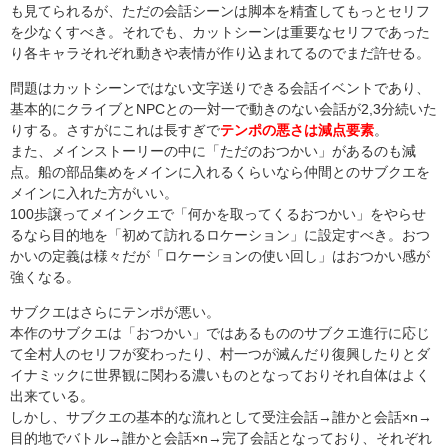
も見てられるが、ただの会話シーンは脚本を精査してもっとセリフ
を少なくすべき。それでも、カットシーンは重要なセリフであった
り各キャラそれぞれ動きや表情が作り込まれてるのでまだ許せる。
問題はカットシーンではない文字送りできる会話イベントであり、
基本的にクライブとNPCとの一対一で動きのない会話が2,3分続いた
りする。さすがにこれは長すぎで
テンポの悪さは減点要素
。
また、メインストーリーの中に「ただのおつかい」があるのも減
点。船の部品集めをメインに入れるくらいなら仲間とのサブクエを
メインに入れた方がいい。
100歩譲ってメインクエで「何かを取ってくるおつかい」をやらせ
るなら目的地を「初めて訪れるロケーション」に設定すべき。おつ
かいの定義は様々だが「ロケーションの使い回し」はおつかい感が
強くなる。
サブクエはさらにテンポが悪い。
本作のサブクエは「おつかい」ではあるもののサブクエ進行に応じ
て全村人のセリフが変わったり、村一つが滅んだり復興したりとダ
イナミックに世界観に関わる濃いものとなっておりそれ自体はよく
出来ている。
しかし、サブクエの基本的な流れとして受注会話→誰かと会話×n→
目的地でバトル→誰かと会話×n→完了会話となっており、それぞれ