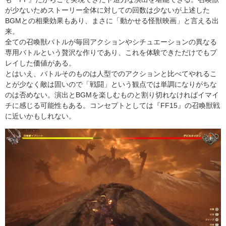
が少ないためストーリー全体に対しての回数は少ないが上述した
BGMとの相乗効果もあり、まさに「動かせる怪獣映画」と言える出
来。
全ての召喚獣バトルが毎回アクションやシチュエーションの異なる
専用バトルという贅沢な作りであり、これを体験できただけでもプ
レイした価値がある。
とはいえ、バトルそのものは人型でのアクションと比べてやれるこ
とが少なく敵は固いので「戦闘」という観点では単調になりがちな
のは否めない。演出とBGMを楽しむものと割り切れなければイマイ
チに感じる可能性もある。コンセプトとしては『FF15』の召喚獣戦
に近いかもしれない。