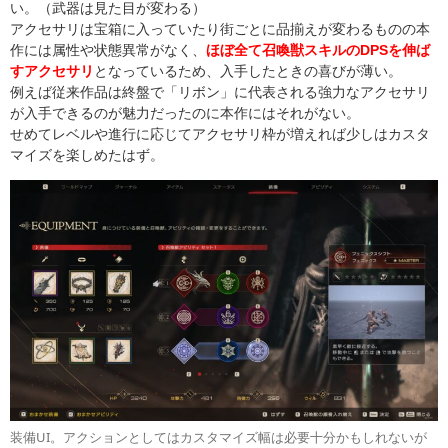
い。（武器は見た目が変わる）
アクセサリは宝箱に入っていたり街ごとに品揃えが変わるものの本
作には属性や状態異常がなく、
ほぼ全て召喚獣スキルのDPSを伸ば
すアクセサリ
となっているため、入手したときの喜びが薄い。
例えば従来作品は終盤で「リボン」に代表される強力なアクセサリ
が入手できるのが魅力だったのに本作にはそれがない。
せめてレベルや進行に応じてアクセサリ枠が増えれば少しはカスタ
マイズを楽しめたはず。
装備UI。アクションとしてはカスタマイズ幅は必要十分かもしれないが