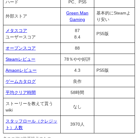
ハード
PC、PS5
Green Man
基本的にSteamよ
外部ストア
Gaming
り安い
メタスコア
87
PS5版
ユーザースコア
8.4
オープンスコア
88
Steamレビュー
78％やや好評
Amaonレビュー
4.3
PS5版
ゲームカタログ
良作
平均クリア時間
58時間
ストーリーを教えて貰う
なし
wiki
スタッフロール（クレジッ
3970人
ト）人数