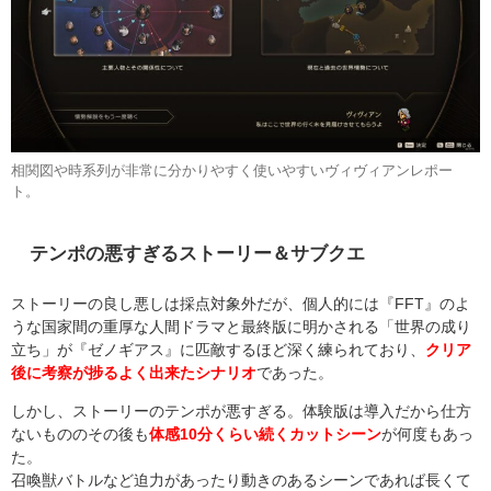
相関図や時系列が非常に分かりやすく使いやすいヴィヴィアンレポー
ト。
テンポの悪すぎるストーリー＆サブクエ
ストーリーの良し悪しは採点対象外だが、個人的には『FFT』のよ
うな国家間の重厚な人間ドラマと最終版に明かされる「世界の成り
立ち」が『ゼノギアス』に匹敵するほど深く練られており、
クリア
後に考察が捗るよく出来たシナリオ
であった。
しかし、ストーリーのテンポが悪すぎる。体験版は導入だから仕方
ないもののその後も
体感10分くらい続くカットシーン
が何度もあっ
た。
召喚獣バトルなど迫力があったり動きのあるシーンであれば長くて