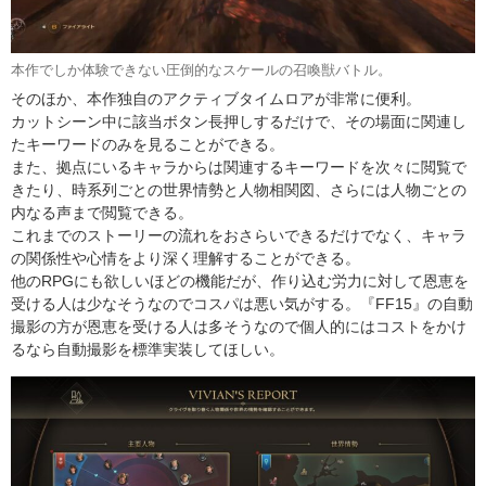
本作でしか体験できない圧倒的なスケールの召喚獣バトル。
そのほか、本作独自のアクティブタイムロアが非常に便利。
カットシーン中に該当ボタン長押しするだけで、その場面に関連し
たキーワードのみを見ることができる。
また、拠点にいるキャラからは関連するキーワードを次々に閲覧で
きたり、時系列ごとの世界情勢と人物相関図、さらには人物ごとの
内なる声まで閲覧できる。
これまでのストーリーの流れをおさらいできるだけでなく、キャラ
の関係性や心情をより深く理解することができる。
他のRPGにも欲しいほどの機能だが、作り込む労力に対して恩恵を
受ける人は少なそうなのでコスパは悪い気がする。『FF15』の自動
撮影の方が恩恵を受ける人は多そうなので個人的にはコストをかけ
るなら自動撮影を標準実装してほしい。