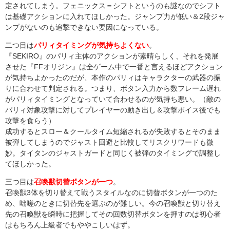
定されてしまう。フェニックス＝シフトというのも謎なのでシフト
は基礎アクションに入れてほしかった。ジャンプ力が低い＆2段ジャ
ンプがないのも追撃できない要因になっている。
二つ目は
パリィタイミングが気持ちよくない
。
『SEKIRO』のパリィ主体のアクションが素晴らしく、それを発展
させた『FFオリジン』は全ゲーム中で一番と言えるほどアクション
が気持ちよかったのだが、本作のパリィはキャラクターの武器の振
りに合わせて判定される。つまり、ボタン入力から数フレーム遅れ
がパリィタイミングとなっていて合わせるのが気持ち悪い。（敵の
パリィ対象攻撃に対してプレイヤーの動き出し＆攻撃ボイス後でも
攻撃を食らう）
成功するとスロー＆クールタイム短縮されるが失敗するとそのまま
被弾してしまうのでジャスト回避と比較してリスクリワードも微
妙。タイタンのジャストガードと同じく被弾のタイミングで調整し
てほしかった。
三つ目は
召喚獣切替ボタンが一つ
。
召喚獣3体を切り替えて戦うスタイルなのに切替ボタンが一つのた
め、咄嗟のときに切替先を選ぶのが難しい。今の召喚獣と切り替え
先の召喚獣を瞬時に把握してその回数切替ボタンを押すのは初心者
はもちろん上級者でもややこしいはず。