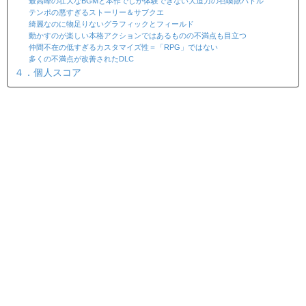
最高峰の壮大なBGMと本作でしか体験できない大迫力の召喚獣バトル
テンポの悪すぎるストーリー＆サブクエ
綺麗なのに物足りないグラフィックとフィールド
動かすのが楽しい本格アクションではあるものの不満点も目立つ
仲間不在の低すぎるカスタマイズ性＝「RPG」ではない
多くの不満点が改善されたDLC
４．個人スコア