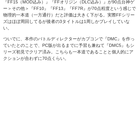
『FF15（MOD込み）』『FFオリジン（DLC込み）』が90点台神ゲ
ー＞その他＞『FF10』『FF13』『FF7R』が70点程度という感じで
物理的一本道（一方通行）だと評価は大きく下がる。実際FFシリー
ズはほぼ周回してるが後者の3タイトルは1周しかプレイしていな
い。
ついでに、本作のバトルディレクターがカプコンで『DMC』を作っ
ていたとのことで、PC版が出るまでに予習も兼ねて『DMC5』もシ
リーズ初見でクリア済み。こちらも一本道であることと個人的にア
クションが合わずに70点くらい。