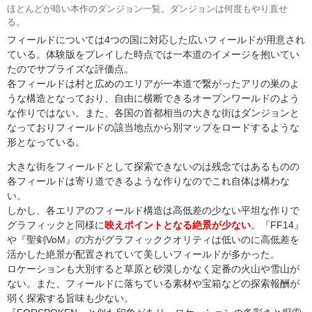
ほとんどが暗い本作のダンジョン一覧。ダンジョンは何度もやり直せ
る。
フィールドについては4つの国に対応した広いフィールドが用意され
ている。体験版をプレイした時点では一本道のイメージを抱いてい
たのでサプライズな評価点。
各フィールドは村と広めのエリアが一本道で繋がったアリの巣のよ
うな構造となっており、自由に横断できるオープンワールドのよう
な作りではない。また、各国の首都相当の大きな街はダンジョンと
なっておりフィールドの該当地点から別マップをロードするような
形となっている。
大きな街をフィールドとして探索できないのは残念ではあるものの
各フィールドは寄り道できるような作りなのでこれ自体は構わな
い。
しかし、各エリアのフィールド構造は高低差の少ない平坦な作りで
グラフィックと同様に
映えポイントとなる絶景が少ない
。『FF14』
や『聖剣VoM』の方がグラフィッククオリティは低いのに高低差を
活かした絶景が配置されていて美しいフィールドが多かった。
ロケーションも大別すると草原と砂漠しかなく定番の火山や雪山が
ない。また、フィールドに落ちている素材や宝箱などの探索報酬が
弱く探索する旨味も少ない。