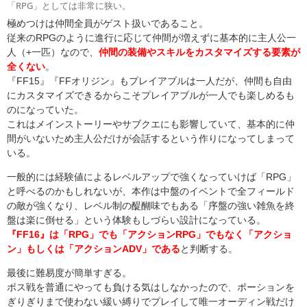
「RPG」としては非常に狭い。
極めつけは仲間全員がゲスト扱いであること。
従来のRPGのように進行に応じて仲間が増えずに基本的に主人公一
人（+一匹）なので、
仲間の装備やスキルをカスタマイズする要素が
全くない
。
『FF15』『FFオリジン』もプレイアブルは一人だが、仲間も自由
にカスタマイズできるからこそプレイアブルが一人でも楽しめるも
のになっていた。
これはメインストーリーやサブクエにも影響していて、基本的に仲
間がいないため主人公だけが会話するという作りになってしまって
いる。
一般的には経験値によるレベルアップで強くなっていけば「RPG」
と呼べるのかもしれないが、本作は中盤のイベントで全フィールド
の敵が強くなり、レベル制の醍醐味でもある「序盤の強い雑魚を終
盤は楽に倒せる」という体験もしづらい設計になっている。
『FF16』は「RPG」でも「アクションRPG」でもなく「アクショ
ン」もしくは「アクションADV」である
と判断する。
最後に難易度が簡単すぎる。
ボス戦を普通にやっても負ける気はしなかったので、ポーションを
ぎりぎりまで使わない緩い縛りでプレイして唯一オーディン戦だけ