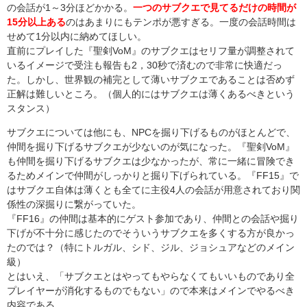
の会話が1～3分ほどかかる。
一つのサブクエで見てるだけの時間が
15分以上ある
のはあまりにもテンポが悪すぎる。一度の会話時間は
せめて1分以内に納めてほしい。
直前にプレイした『聖剣VoM』のサブクエはセリフ量が調整されて
いるイメージで受注も報告も2，30秒で済むので非常に快適だっ
た。しかし、世界観の補完として薄いサブクエであることは否めず
正解は難しいところ。（個人的にはサブクエは薄くあるべきという
スタンス）
サブクエについては他にも、NPCを掘り下げるものがほとんどで、
仲間を掘り下げるサブクエが少ないのが気になった。『聖剣VoM』
も仲間を掘り下げるサブクエは少なかったが、常に一緒に冒険でき
るためメインで仲間がしっかりと掘り下げられている。『FF15』で
はサブクエ自体は薄くとも全てに主役4人の会話が用意されており関
係性の深掘りに繋がっていた。
『FF16』の仲間は基本的にゲスト参加であり、仲間との会話や掘り
下げが不十分に感じたのでそういうサブクエを多くする方が良かっ
たのでは？（特にトルガル、シド、ジル、ジョシュアなどのメイン
級）
とはいえ、「サブクエとはやってもやらなくてもいいものであり全
プレイヤーが消化するものでもない」ので本来はメインでやるべき
内容である。