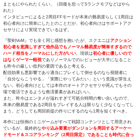
まともにやられたくらい。（回復を怠ってSランクモブなどはやら
れた）
インタビューによると2周目FFモードが本来の難易度らしく1周目は
初心者向けに簡単にしたとのことだが、初心者向けはサポートアク
セサリにより実現できているはず。
『聖剣VoM』でも全く同じ感想を抱いたが、スクエニは
アクション
初心者を意識しすぎて他作品でもノーマル難易度が簡単すぎるので
ハード相当をノーマルにした方がいい
。現状は
初心者に優しいので
はなくゲーマー軽視
でありノーマルでのレビューが大半になること
も昨今の厳しい批判の要因であると考える。
配信効果も悪影響であり適当にプレイして倒せるのなら視聴者に
「自分ならこうやる」「実際にやってみたい」という意識が芽生え
ない。初心者向けとしては本作のオートアクセサリや死んでもその
場で復活できるような救済要素があればいい。
また、昨今はエンタメが溢れすぎて可処分時間の奪い合いなので、
本来の難易度である2周目をプレイする人は限りなく少なくなってし
まう。どうしても周回前提の作りにするのなら1周を短くすべき。
本作には恒例のミニゲームがすべて戦闘コンテンツとして用意され
ているが、最終的な
やり込み要素がダンジョンを周回するアーケー
ドモード＆スコアランキング（2周目限定）であることも時代に合っ