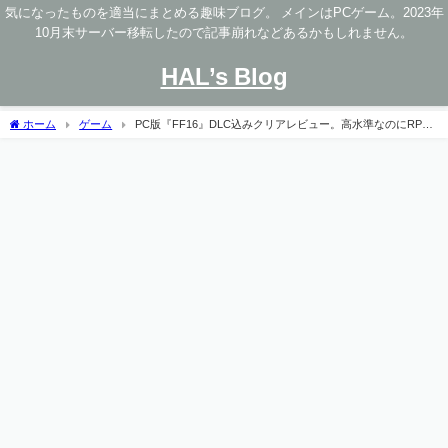
気になったものを適当にまとめる趣味ブログ。 メインはPCゲーム。2023年
10月末サーバー移転したので記事崩れなどあるかもしれません。
HAL’s Blog
ホーム
ゲーム
PC版『FF16』DLC込みクリアレビュー。高水準なのにRPG
要素が削ぎ落された物足りない体験【2024年80点】