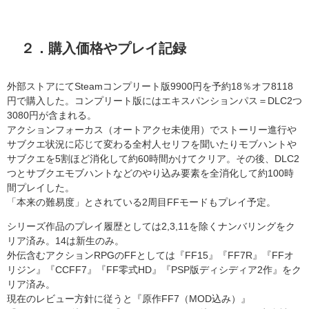
２．購入価格やプレイ記録
外部ストアにてSteamコンプリート版9900円を予約18％オフ8118
円で購入した。コンプリート版にはエキスパンションパス＝DLC2つ
3080円が含まれる。
アクションフォーカス（オートアクセ未使用）でストーリー進行や
サブクエ状況に応じて変わる全村人セリフを聞いたりモブハントや
サブクエを5割ほど消化して約60時間かけてクリア。その後、DLC2
つとサブクエモブハントなどのやり込み要素を全消化して約100時
間プレイした。
「本来の難易度」とされている2周目FFモードもプレイ予定。
シリーズ作品のプレイ履歴としては2,3,11を除くナンバリングをク
リア済み。14は新生のみ。
外伝含むアクションRPGのFFとしては『FF15』『FF7R』『FFオ
リジン』『CCFF7』『FF零式HD』『PSP版ディシディア2作』をク
リア済み。
現在のレビュー方針に従うと『原作FF7（MOD込み）』