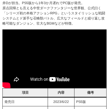
井Dが担当。PS5版から1年3か月遅れでPC版が発売。
原点回帰とも言える中世ダークファンタジーな世界観、公式曰く
「シリーズ初の本格アクションRPG」というスタイリッシュな戦闘
システムとド派手な召喚獣バトル、広大なフィールドと繰り返し攻
略可能なダンジョン、壮大なBGMなどが特徴。
項目
内容
備考
発売日
2023/6/22
PS5版