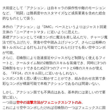
大前提として「アクション」は自キャラの操作性や敵のモーション
など、「戦闘」は難易度やカスタマイズなど成長要素を含めた総合
的なものとして扱う。
本作の「アクション」は『DMC』ベースというよりはジャスト回避
主体の『ニーアオートマタ』に近いように思えた。
基礎アクションとして4連コンボに魔法を差し込んだり、チャージ魔
法で打ち上げたり、突進や空中踏み上げジャンプ、さらには相棒の
狼トルガルによる打ち上げも可能でこれらだけでも長い空中コンボ
が可能。
さらに、召喚獣により急速接近やジャスガなど制限なく使えるフィ
ートと、クールタイム制の2種類のスキルを装備でき、同時に3つの
召喚獣をセットできるため計3つのフィートと6種のスキルが使え
る。『FF14』のスキル回しに近いかもしれない。
レスポンス良く思い通りに動かすことができ、組み合わせ次第で多
彩なコンボが構築可能で本格アクションであるのは間違いない。
しかし、アクション面でも不満点はある。基本的には楽しいので要
望に近い。
一つ目は
空中の追撃方法がフェニックスシフトのみ
。
これにより空中コンボしたければ召喚獣の一つはフェニックスに固