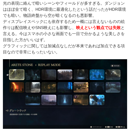
光の表現に絡んで暗いシーンやフィールドが多すぎる。ダンジョン
はほぼ全て暗く、HDR環境に最適化したという話だったがHDR環境
でも暗い。物語終盤から空が暗くなるのも悪影響。
ディスプレイスペックにも依存するため一概には言えないものの絵
作りは配信映えやSNS映えにも影響し、
映えという観点では失敗
と
言える。今はスマホの小さな画面でも一目で分かるような美しさを
目指した方がいいはず。
グラフィックに関しては加減点なしだが本来であれば加点できる項
目なので非常にもったいない。