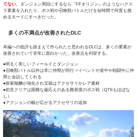
てない
。ダンジョン周回にするなら『FFオリジン』のようなハクス
ラ要素を入れたり、ボス戦や召喚獣バトルだけを短時間で何度も挑
めるモードにすべきだった。
多くの不満点が改善されたDLC
本編への批評も踏まえて作られたと思われるDLCは、多くの要素が
改善されていて非常に面白かった。改善点を列挙する。
●明るく美しいフィールドとダンジョン
●召喚獣バトル以外は常に仲間が同行⇒イベントや道中や戦闘中に仲
間と会話してくれる
●探索報酬が強化され宝箱はアクセサリかレア素材
●初見クリアは困難な歯応えのある難易度のボス戦（QTEもほぼな
し）
●アクションの幅が広がるアクセサリの追加