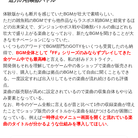
体験版からも断片を感じていたBGMが壮大で素晴らしい。
ただの雑魚戦のBGMですら他作品ならラスボス戦BGMと錯覚するほ
どの出来栄えで、ダンジョンやボス戦や召喚獣バトルの曲はどれも
壮大で盛り上がる楽曲となっており、新たなBGMを聞けることが大
きなモチベーションになっていた。
いくつものアワードでBGM部門のGOTYをいくつも受賞したのも納
得で、
BGM全体として『FF』シリーズのみならずプレイしてきた
全ゲーム中でも最高峰
と言える。私の好みドストライク。
開発側もそれを理解してかゲーム中の各ショップで楽曲が販売され
ており、購入した楽曲は拠点のBGMとして自由に聞くこともでき
る。一度設定すれば出入りしてもその楽曲が流れ続けるのも評価
点。
楽曲の販売額が高めに設定されているので楽曲の収集自体もやり込
み要素となっている。
なお、昨今のゲーム全般に言えるが昔と比べて1作の収録楽曲が増え
たことでショップ販売のタイトルから楽曲を結びつけるのが困難に
なっている。例えば
一時停止やメニュー画面を開くと流れている楽
曲のタイトルが分かるような仕組みを導入してほしい
。