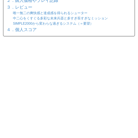
２．購入価格やプレイ記録
３．レビュー
唯一無二の爽快感と達成感を得られるシューター
中二心をくすぐる多彩な未来兵器と多すぎ長すぎなミッション
SIMPLE2000から変わらな過ぎるシステム（＝要望）
４．個人スコア