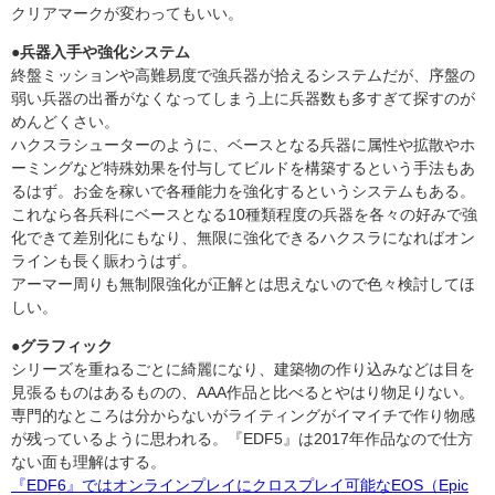
クリアマークが変わってもいい。
●兵器入手や強化システム
終盤ミッションや高難易度で強兵器が拾えるシステムだが、序盤の
弱い兵器の出番がなくなってしまう上に兵器数も多すぎて探すのが
めんどくさい。
ハクスラシューターのように、ベースとなる兵器に属性や拡散やホ
ーミングなど特殊効果を付与してビルドを構築するという手法もあ
るはず。お金を稼いで各種能力を強化するというシステムもある。
これなら各兵科にベースとなる10種類程度の兵器を各々の好みで強
化できて差別化にもなり、無限に強化できるハクスラになればオン
ラインも長く賑わうはず。
アーマー周りも無制限強化が正解とは思えないので色々検討してほ
しい。
●グラフィック
シリーズを重ねるごとに綺麗になり、建築物の作り込みなどは目を
見張るものはあるものの、AAA作品と比べるとやはり物足りない。
専門的なところは分からないがライティングがイマイチで作り物感
が残っているように思われる。『EDF5』は2017年作品なので仕方
ない面も理解はする。
『EDF6』ではオンラインプレイにクロスプレイ可能なEOS（Epic