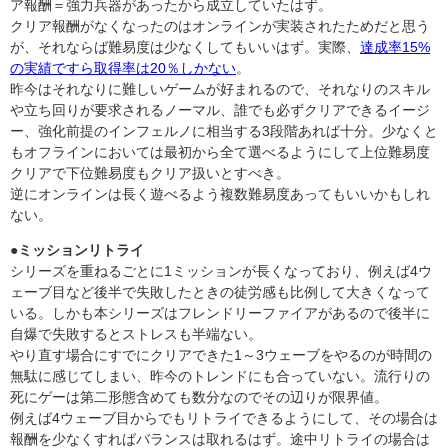
ア報酬＝強力兵器があったから成立していたはず。
クリア報酬がなくなったのはオンラインが実装されたためだと思う
が、それならば難易度は少なくしてもいいはず。実際、
達成率15%
の実績ですら取得率は20％しかない
。
昨今はそれなりに難しいゲームが好まれるので、それなりのスキル
や立ち回りが要求されるノーマル、誰でも必ずクリアできるイージ
ー、強化前提のインフェルノに相当する3段階あれば十分。少なくと
もオフラインにおいては最初から全て選べるようにして上位難易度
クリアで下位難易度もクリア扱いとすべき。
逆にオンラインは長く遊べるよう複数難易度あってもいいかもしれ
ない。
●ミッションリトライ
シリーズを重ねるごとに1ミッションが長くなっており、例えば4ウ
ェーブ目など後半で失敗したときの徒労感も比例して大きくなって
いる。しかも本シリーズはフレンドリーファイアがあるので後半に
自爆で失敗するとストレスも半端ない。
やり直す場合にすでにクリアできた1～3ウェーブをやるのが時間の
無駄に感じてしまい、昨今のトレンドにも合っていない。流行りの
死にゲーは第二形態含めても数分なのでその辺りが限界値。
例えば4ウェーブ目からでもリトライできるようにして、その場合は
報酬を少なくすればバランスは取れるはず。途中リトライの場合は