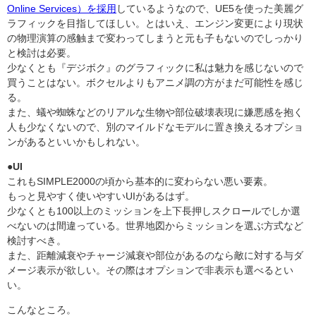
Online Services）を採用
しているようなので、UE5を使った美麗グ
ラフィックを目指してほしい。とはいえ、エンジン変更により現状
の物理演算の感触まで変わってしまうと元も子もないのでしっかり
と検討は必要。
少なくとも『デジボク』のグラフィックに私は魅力を感じないので
買うことはない。ボクセルよりもアニメ調の方がまだ可能性を感じ
る。
また、蟻や蜘蛛などのリアルな生物や部位破壊表現に嫌悪感を抱く
人も少なくないので、別のマイルドなモデルに置き換えるオプショ
ンがあるといいかもしれない。
●UI
これもSIMPLE2000の頃から基本的に変わらない悪い要素。
もっと見やすく使いやすいUIがあるはず。
少なくとも100以上のミッションを上下長押しスクロールでしか選
べないのは間違っている。世界地図からミッションを選ぶ方式など
検討すべき。
また、距離減衰やチャージ減衰や部位があるのなら敵に対する与ダ
メージ表示が欲しい。その際はオプションで非表示も選べるとい
い。
こんなところ。