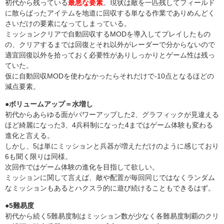
初代から残っている
最悪な要素
。現状は敵を一匹残してフィールド
に散らばったアイテムを地道に回収する単なる作業でありめんどく
さいだけの要素になってしまっている。
ミッションクリアで自動回収するMODを導入してプレイしたもの
の、クリアするまでは回復とそれ以外がレーダーで分からないので
適宜回復以外を拾っておく必要性がありしっかりとゲーム性は残っ
ていた。
仮に自動回収MODを使わなかったらそれだけで-10点となるほどの
減点要素。
●ボリュームアップ＝水増し
初代からあらゆる面がパワーアップした2、グラフィックが見違える
ほど綺麗になった3、4兵科制になった4まではゲーム体験も変わる
進化と言える。
しかし、5は単にミッションと兵器が増えただけのように感じており
6も聞く限りは同様。
次回作ではゲーム体験の進化を目指して欲しい。
ミッションに関して言えば、敵や配置が毎回同じではなくランダム
なミッションもあるとハクスラ的に遊び続けることもできるはず。
●5難易度
初代から続く5難易度制はミッション数が少なく各難易度制覇のクリ