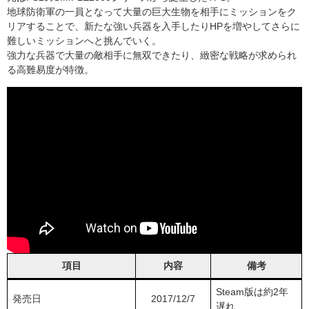
地球防衛軍の一員となって大量の巨大生物を相手にミッションをク
リアすることで、新たな強い兵器を入手したりHPを増やしてさらに
難しいミッションへと挑んでいく。
強力な兵器で大量の敵相手に無双できたり、緻密な戦略が求められ
る高難易度が特徴。
項目
内容
備考
Steam版は約2年
発売日
2017/12/7
遅れ