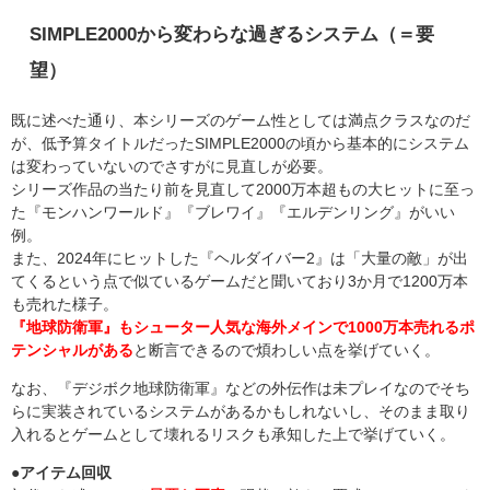
SIMPLE2000から変わらな過ぎるシステム（＝要
望）
既に述べた通り、本シリーズのゲーム性としては満点クラスなのだ
が、低予算タイトルだったSIMPLE2000の頃から基本的にシステム
は変わっていないのでさすがに見直しが必要。
シリーズ作品の当たり前を見直して2000万本超もの大ヒットに至っ
た『モンハンワールド』『ブレワイ』『エルデンリング』がいい
例。
また、2024年にヒットした『ヘルダイバー2』は「大量の敵」が出
てくるという点で似ているゲームだと聞いており3か月で1200万本
も売れた様子。
『地球防衛軍』もシューター人気な海外メインで1000万本売れるポ
テンシャルがある
と断言できるので煩わしい点を挙げていく。
なお、『デジボク地球防衛軍』などの外伝作は未プレイなのでそち
らに実装されているシステムがあるかもしれないし、そのまま取り
入れるとゲームとして壊れるリスクも承知した上で挙げていく。
●アイテム回収