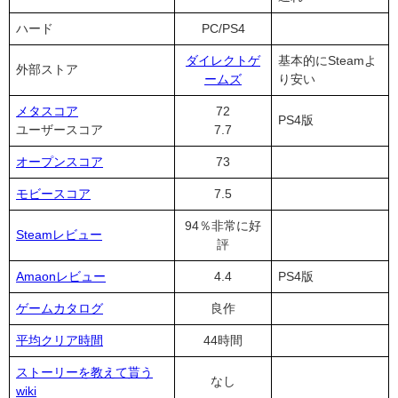
ハード
PC/PS4
ダイレクトゲ
基本的にSteamよ
外部ストア
ームズ
り安い
メタスコア
72
PS4版
ユーザースコア
7.7
オープンスコア
73
モビースコア
7.5
94％非常に好
Steamレビュー
評
Amaonレビュー
4.4
PS4版
ゲームカタログ
良作
平均クリア時間
44時間
ストーリーを教えて貰う
なし
wiki