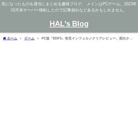
気になったものを適当にまとめる趣味ブログ。 メインはPCゲーム。2023年
10月末サーバー移転したので記事崩れなどあるかもしれません。
HAL’s Blog
ホーム
ゲーム
PC版『EDF5』初見インフェルノクリアレビュー。面白さが
保証された唯一無二のTPSだがシリーズの当たり前を見直すべき【2024年MOD込み90
点 神ゲー】