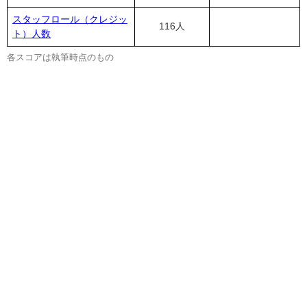
スタッフロール（クレジッ
116人
ト）人数
各スコアは執筆時点のもの