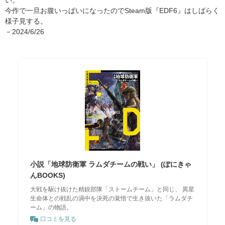
い。
今作で一旦お腹いっぱいになったのでSteam版『EDF6』はしばらく
様子見する。
－2024/6/26
小説「地球防衛軍 ラムダチームの戦い」 (ぽにきゃ
んBOOKS)
大戦を駆け抜けた精鋭部隊「ストームチーム」と同じ、 異星
生命体との戦乱の渦中を決死の覚悟で生き抜いた「ラムダチ
ーム」の物語。
口コミを見る