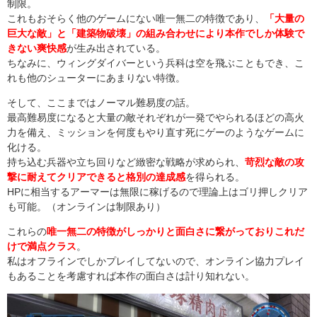
制限。
これもおそらく他のゲームにない唯一無二の特徴であり、
「大量の
巨大な敵」と「建築物破壊」の組み合わせにより本作でしか体験で
きない爽快感
が生み出されている。
ちなみに、ウィングダイバーという兵科は空を飛ぶこともでき、こ
れも他のシューターにあまりない特徴。
そして、ここまではノーマル難易度の話。
最高難易度になると大量の敵それぞれが一発でやられるほどの高火
力を備え、ミッションを何度もやり直す死にゲーのようなゲームに
化ける。
持ち込む兵器や立ち回りなど緻密な戦略が求められ、
苛烈な敵の攻
撃に耐えてクリアできると格別の達成感
を得られる。
HPに相当するアーマーは無限に稼げるので理論上はゴリ押しクリア
も可能。（オンラインは制限あり）
これらの
唯一無二の特徴がしっかりと面白さに繋がっておりこれだ
けで満点クラス
。
私はオフラインでしかプレイしてないので、オンライン協力プレイ
もあることを考慮すれば本作の面白さは計り知れない。