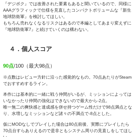
『デジボク』では改善された要素もあると聞いているので、同様に
AAAグラフィックで仕様を見直したコンパクトボリュームな『新生
地球防衛軍』を検討してほしい。
もちろん売れなくなるリスクはあるので本編としてあまり変えずに
『地球防衛軍7』と続けていくのは構わない。
４．個人スコア
90点
/100（最大98点）
※点数はレビュー方針に沿った感覚的なもの。70点あたりがSteam
でおすすめするライン。
本作には基本的に一緒に戦う仲間がいるが、ミッションによっては
いなかったり仲間の強化はできないので最大から-2点。
唯一無二の爽快感と達成感を併せ持つゲーム性だけで98点満点とな
り、水増しなミッションなど諸々の不満点で-8点とした。
仮にMODなしでプレイした場合は80点前後、実際にプレイしたら
70点台すらありえるので是非ともシステム周りの見直しをしてほし