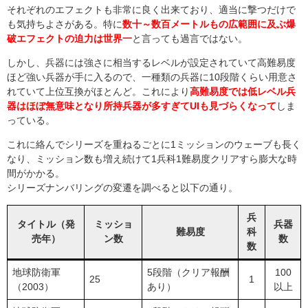
それぞれのエフェクトも非常に良く出来ており、適当に撃つだけで
も気持ちよさがある。特に
数十～数百メートルもの広範囲に及ぶ爆
破エフェクトの迫力は世界一
と言っても過言ではない。
しかし、兵器には強さに相当するレベルが設定されていて高難易度
ほど強い兵器が手に入るので、一種類の兵器に10段階くらい用意さ
れていて上位互換がほとんど。これにより
高難易度では低レベル兵
器はほぼ無意味となり所持兵器が多すぎてUIも見づらくなって
しま
っている。
これに絡んでシリーズを重ねるごとに1ミッションのウェーブも長く
なり、ミッション数も増え続けて1兵科1難易度クリアすら膨大な時
間がかかる。
シリーズナンバリングの変遷を調べると以下の通り。
兵
タイトル（発
ミッショ
兵器
難易度
科
売年）
ン数
数
数
地球防衛軍
5段階（クリア報酬
100
25
1
（2003）
あり）
以上