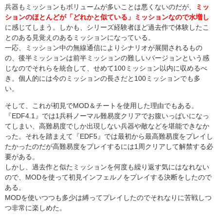
兵器もミッションもボリュームが多いことは悪くないのだが、
ミッ
ションのほとんどが「どれかと似ている」ミッションなので水増し
に感じてしまう。しかも、シリーズ経験者ほど過去作で体験したこ
とのある見覚えのあるミッションになっている。
一応、ミッション中の無線通信によりシナリオが展開されるもの
の、後半ミッションは前半ミッションの難しいバージョンという感
じなのでそれらを統合して、せめて100ミッション以内に収めるべ
き。個人的には今のミッションの長さだと100ミッションでも多
い。
そして、これが初見でMOD＆チートを使用した理由でもある。
『EDF4.1』では1兵科ノーマル難易度クリアでお腹いっぱいになっ
てしまい、高難易度でしか出現しない兵器や敵などを堪能できなか
った。それを踏まえて『EDF5』では最初から最高難易度をプレイし
たかったのだが高難易度をプレイするには1周クリアして解禁する必
要がある。
しかし、過去作と似たミッションを何度も繰り返す気にはなれない
ので、MODを使って初見インフェルノをプレイする決断をしたので
ある。
MODを使いつつも多少は縛ってプレイしたのでそれなりに苦戦しつ
つ非常に楽しめた。