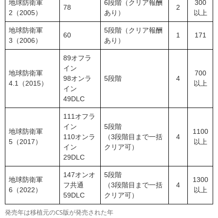
地球防衛軍
6段階（クリア報酬
300
78
2
2（2005）
あり）
以上
地球防衛軍
5段階（クリア報酬
60
1
171
3（2006）
あり）
89オフラ
イン
地球防衛軍
700
98オンラ
5段階
4
4.1（2015）
以上
イン
49DLC
111オフラ
イン
5段階
地球防衛軍
1100
110オンラ
（3段階目まで一括
4
5（2017）
以上
イン
クリア可）
29DLC
147オンオ
5段階
地球防衛軍
1300
フ共通
（3段階目まで一括
4
6（2022）
以上
59DLC
クリア可）
発売年は移植元のCS版が発売された年