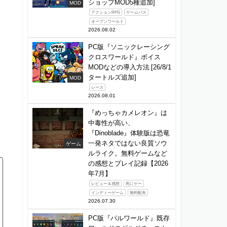
ショップMOD5種追加]
MOD
アクションRPG
ゲームパス
オープンワールド
2026.08.02
PC版『ソニックレーシング
クロスワールド』ボイス
MODなどの導入方法 [26/8/1
タートルズ追加]
MOD
レース
2026.08.01
『めっちゃカメレオン』は
中毒性が高い、
『Dinoblade』体験版は恐竜
一発ネタではない良質ソウ
ゲーム
ルライク。無料ゲームなど
の感想とプレイ記録【2026
年7月】
レビュー＆感想
死にゲー
インディーゲーム
無料配布
2026.07.30
PC版『パルワールド』既存