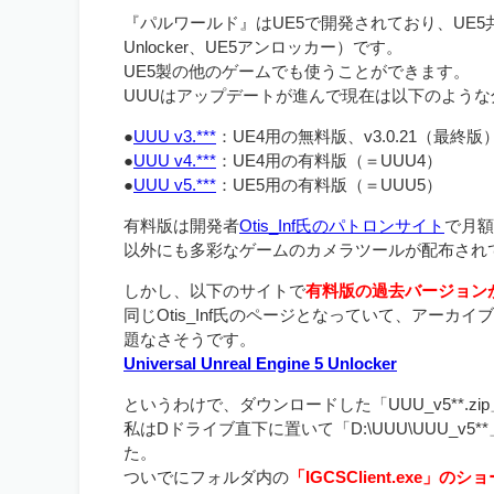
『パルワールド』はUE5で開発されており、UE5共通のMOD
Unlocker、UE5アンロッカー）です。
UE5製の他のゲームでも使うことができます。
UUUはアップデートが進んで現在は以下のよう
●
UUU v3.***
：UE4用の無料版、v3.0.21（最終版
●
UUU v4.***
：UE4用の有料版（＝UUU4）
●
UUU v5.***
：UE5用の有料版（＝UUU5）
有料版は開発者
Otis_Inf氏のパトロンサイト
で月額
以外にも多彩なゲームのカメラツールが配布され
しかし、以下のサイトで
有料版の過去バージョン
同じOtis_Inf氏のページとなっていて、アー
題なさそうです。
Universal Unreal Engine 5 Unlocker
というわけで、ダウンロードした「UUU_v5**.z
私はDドライブ直下に置いて「D:\UUU\UUU_
た。
ついでにフォルダ内の
「IGCSClient.exe