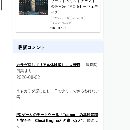
ワールドのギルドチェスト
拡張方法【MOD/セーブエデ
ィタ】
MOD
アクションRPG
ゲームパス
オープンワールド
2026.07.27
最新コメント
カラダ探し［リアル体験版］に大苦戦
に
鳳凰院
凶真
より
2026-08-02
まぁカラダ探しだし一日でクリアできるわけない
笑
PCゲームのチートツール「Trainer」の基礎知識
と安全性、Cheat Engineとの違いなど
に
匿名
よ
り