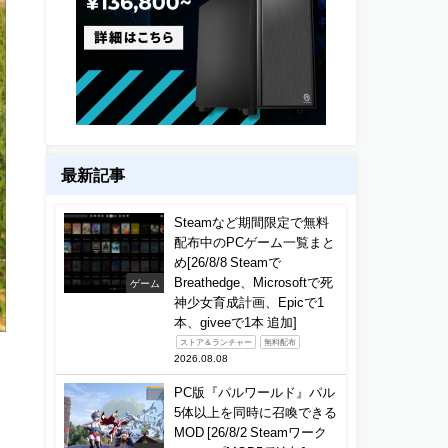
最新記事
Steamなど期間限定で無料
配布中のPCゲーム一覧まと
め[26/8/8 Steamで
Breathedge、Microsoftで死
ゲーム
神少女育成計画、Epicで1
本、giveeで1本 追加]
ストア＆ランチャー
無料配布
2026.08.08
PC版『パルワールド』パル
5体以上を同時に召喚できる
MOD [26/8/2 Steamワーク