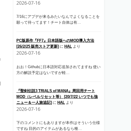
2026-07-16
7/16にアプデが来るみたいなんでよくなることを
願って待ってます！チート自体は有…
PC版原作『FF7』日本語版へのMOD導入方法
[26/2/25 販売ストア更新]
に
HAL
より
2026-07-16
U
おお！Githubに日本語対応追加されてますね 使い
方の解説予定はないですが軽…
問
『聖剣伝説3 TRIALS of MANA』周回用チート
MOD（レベルリセット等） [20/7/22 いつでも強
ニュー＆一人旅追記]
に
HAL
より
2026-07-16
下のコメントにもありますが本作はそういう仕様
ですね 目的のアイテムがあるなら種…