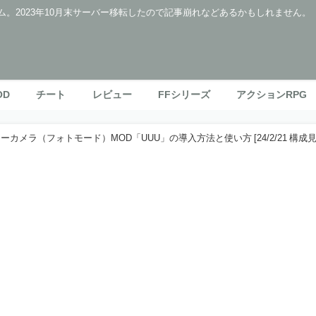
ム。2023年10月末サーバー移転したので記事崩れなどあるかもしれません。
OD
チート
レビュー
FFシリーズ
アクションRPG
カメラ（フォトモード）MOD「UUU」の導入方法と使い方 [24/2/21 構成