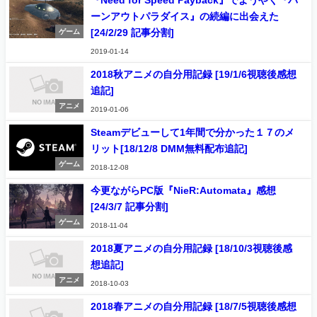
『Need for Speed Payback』でようやく『バ
ーンアウトパラダイス』の続編に出会えた
[24/2/29 記事分割]
ゲーム
2019-01-14
2018秋アニメの自分用記録 [19/1/6視聴後感想
追記]
アニメ
2019-01-06
Steamデビューして1年間で分かった１７のメ
リット[18/12/8 DMM無料配布追記]
ゲーム
2018-12-08
今更ながらPC版『NieR:Automata』感想
[24/3/7 記事分割]
ゲーム
2018-11-04
2018夏アニメの自分用記録 [18/10/3視聴後感
想追記]
アニメ
2018-10-03
2018春アニメの自分用記録 [18/7/5視聴後感想