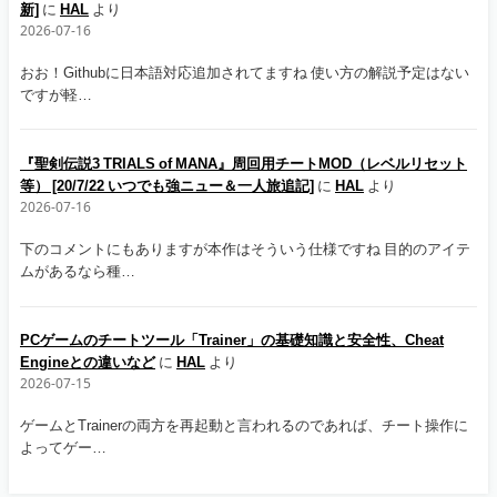
新]
に
HAL
より
2026-07-16
おお！Githubに日本語対応追加されてますね 使い方の解説予定はない
ですが軽…
『聖剣伝説3 TRIALS of MANA』周回用チートMOD（レベルリセット
等） [20/7/22 いつでも強ニュー＆一人旅追記]
に
HAL
より
2026-07-16
下のコメントにもありますが本作はそういう仕様ですね 目的のアイテ
ムがあるなら種…
PCゲームのチートツール「Trainer」の基礎知識と安全性、Cheat
Engineとの違いなど
に
HAL
より
2026-07-15
ゲームとTrainerの両方を再起動と言われるのであれば、チート操作に
よってゲー…