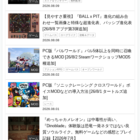
ゲーム
ストア＆ランチャー
無料配布
2026.08.09
【見やすさ重視】『BALL x PIT』進化の組み合
わせ一覧画像と特殊な超進化表、パッシブ進化表
[26/8/8 アプデ第3弾追加]
ゲーム
ゲームパス
ローグライク
攻略＆データ
2026.08.08
PC版『パルワールド』パル5体以上を同時に召喚
できるMOD [26/8/2 SteamワークショップMOD5
種追加]
MOD
アクションRPG
ゲームパス
オープンワールド
2026.08.02
PC版『ソニックレーシング クロスワールド』ボ
イスMODなどの導入方法 [26/8/1 タートルズ追
加]
MOD
レース
2026.08.01
『めっちゃカメレオン』は中毒性が高い、
『Dinoblade』体験版は恐竜一発ネタではない良
質ソウルライク。無料ゲームなどの感想とプレイ
記録【2026年7月】
ゲーム