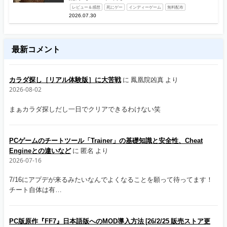
レビュー＆感想
死にゲー
インディーゲーム
無料配布
2026.07.30
最新コメント
カラダ探し［リアル体験版］に大苦戦
に
鳳凰院凶真
より
2026-08-02
まぁカラダ探しだし一日でクリアできるわけない笑
PCゲームのチートツール「Trainer」の基礎知識と安全性、Cheat
Engineとの違いなど
に
匿名
より
2026-07-16
7/16にアプデが来るみたいなんでよくなることを願って待ってます！
チート自体は有…
PC版原作『FF7』日本語版へのMOD導入方法 [26/2/25 販売ストア更