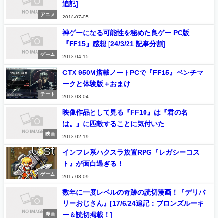
追記]
アニメ
2018-07-05
神ゲーになる可能性を秘めた良ゲー PC版
『FF15』感想 [24/3/21 記事分割]
ゲーム
2018-04-15
GTX 950M搭載ノートPCで『FF15』ベンチマ
ークと体験版＋おまけ
チート
2018-03-04
映像作品として見る『FF10』は『君の名
は。』に匹敵することに気付いた
映画
2018-02-19
インフレ系ハクスラ放置RPG『レガシーコス
ト』が面白過ぎる！
ゲーム
2017-08-09
数年に一度レベルの奇跡の読切漫画！『デリバ
リーおじさん』[17/6/24追記：ブロンズルーキ
ー＆読切掲載！]
漫画