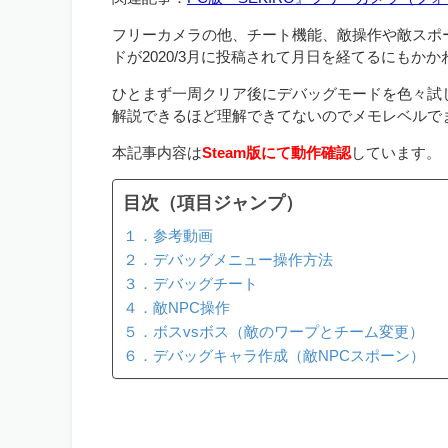
フリーカメラの他、チート機能、敵操作や敵スポ
ドが2020/3月に投稿されて月日を経てるにもか
ひとまず一周クリア後にデバッグモードを色々試
解説できるほど理解できてないのでメモレベルで
本記事内容は
Steam版にて動作確認
しています。
目次（項目ジャンプ）
１．参考動画
２．デバッグメニュー操作方法
３．デバッグチート
４．敵NPC操作
５．ボスvsボス（敵のワープとチーム変更）
６．デバッグキャラ作成（敵NPCスポーン）