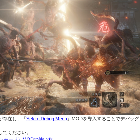
が存在し、「
Sekiro Debug Menu
」MODを導入することでデバッグ
してください。
ォトモード）MODの使い方