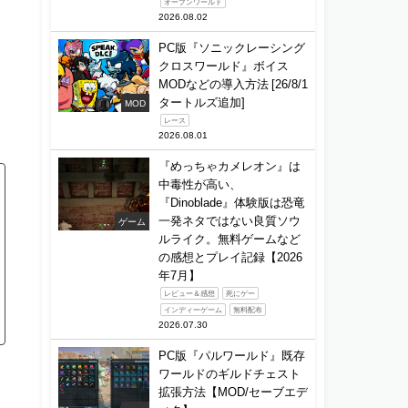
オープンワールド
2026.08.02
PC版『ソニックレーシング
クロスワールド』ボイス
MODなどの導入方法 [26/8/1
タートルズ追加]
MOD
レース
2026.08.01
『めっちゃカメレオン』は
中毒性が高い、
『Dinoblade』体験版は恐竜
一発ネタではない良質ソウ
ゲーム
ルライク。無料ゲームなど
の感想とプレイ記録【2026
年7月】
レビュー＆感想
死にゲー
インディーゲーム
無料配布
2026.07.30
PC版『パルワールド』既存
ワールドのギルドチェスト
拡張方法【MOD/セーブエデ