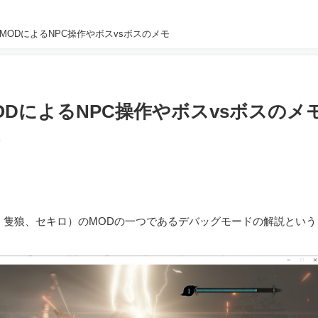
グMODによるNPC操作やボスvsボスのメモ
MODによるNPC操作やボスvsボスのメ
8
E TWICE、隻狼、セキロ）のMODの一つであるデバッグモードの解説という