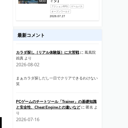
ィタ】
MOD
アクションRPG
ゲームパス
オープンワールド
2026.07.27
最新コメント
カラダ探し［リアル体験版］に大苦戦
に
鳳凰院
凶真
より
2026-08-02
まぁカラダ探しだし一日でクリアできるわけない
笑
PCゲームのチートツール「Trainer」の基礎知識
と安全性、Cheat Engineとの違いなど
に
匿名
よ
り
2026-07-16