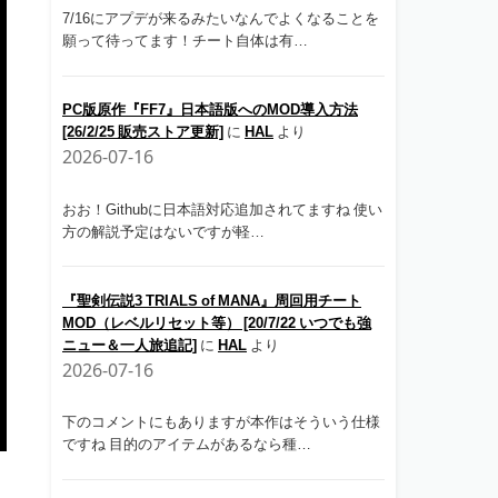
7/16にアプデが来るみたいなんでよくなることを
願って待ってます！チート自体は有…
PC版原作『FF7』日本語版へのMOD導入方法
[26/2/25 販売ストア更新]
に
HAL
より
2026-07-16
おお！Githubに日本語対応追加されてますね 使い
方の解説予定はないですが軽…
『聖剣伝説3 TRIALS of MANA』周回用チート
MOD（レベルリセット等） [20/7/22 いつでも強
ニュー＆一人旅追記]
に
HAL
より
2026-07-16
下のコメントにもありますが本作はそういう仕様
ですね 目的のアイテムがあるなら種…