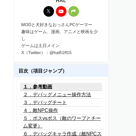
HAL
MODと犬好きなおっさんPCゲーマー
趣味はゲーム、漫画、アニメと映画を少
し
ゲームは土日メイン
X（Twitter）：@hal51ff15
目次（項目ジャンプ）
１．参考動画
２．デバッグメニュー操作方法
３．デバッグチート
４．敵NPC操作
５．ボスvsボス（敵のワープとチー
ム変更）
６．デバッグキャラ作成（敵NPCス