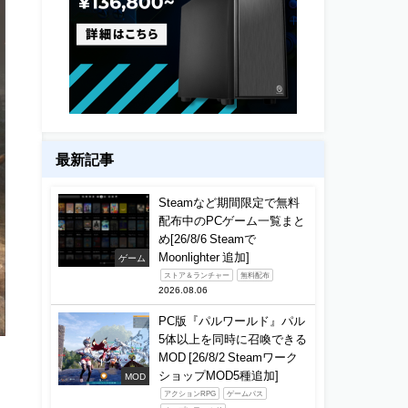
最新記事
Steamなど期間限定で無料
配布中のPCゲーム一覧まと
め[26/8/6 Steamで
Moonlighter 追加]
ゲーム
ストア＆ランチャー
無料配布
2026.08.06
PC版『パルワールド』パル
5体以上を同時に召喚できる
MOD [26/8/2 Steamワーク
ショップMOD5種追加]
MOD
アクションRPG
ゲームパス