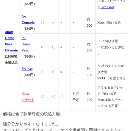
PS+に似たサービス
（842円）
旧
Live Gold
for
約
Console
〇
×
×
×
Xboxで遊び放題
300
（850円）
Xbox
Game
PC
PCで遊び放題
Pass
Game
約
×
〇
×
×
CSに比べると少な
Ultimate
Pass
200
い
(1100円)
（850円）
全部込み
EA社のタイトル遊
EA Play
約
〇
〇
×
×
び放題
（518円）
100
for PCにも含まれる
スマホ＆タブレッ
Xbox
対応
約
トで遊び放題
〇
〇
〇
クラウド
予定
100
Xbox本体もゲーミ
ングPCも不要
価格は全て執筆時点の税込月額。
随分分かりやすくなりました。
クロスセーブによりセーブデータは全機種間で同期できるようで