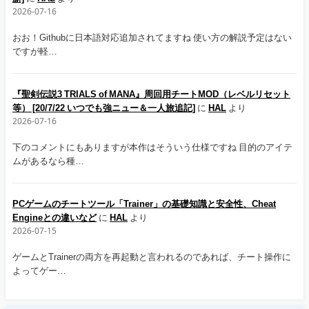
2026-07-16
おお！Githubに日本語対応追加されてますね 使い方の解説予定はない
ですが軽…
『聖剣伝説3 TRIALS of MANA』周回用チートMOD（レベルリセット
等） [20/7/22 いつでも強ニュー＆一人旅追記]
に
HAL
より
2026-07-16
下のコメントにもありますが本作はそういう仕様ですね 目的のアイテ
ムがあるなら種…
PCゲームのチートツール「Trainer」の基礎知識と安全性、Cheat
Engineとの違いなど
に
HAL
より
2026-07-15
ゲームとTrainerの両方を再起動と言われるのであれば、チート操作に
よってゲー…