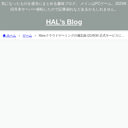
気になったものを適当にまとめる趣味ブログ。 メインはPCゲーム。2023年
10月末サーバー移転したので記事崩れなどあるかもしれません。
HAL’s Blog
ホーム
ゲーム
Xboxクラウドゲーミングの備忘録 [21/9/30 正式サービスに伴
う修正]