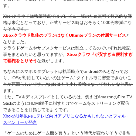
す。
Xboxクラウドは執筆時点ではプレビュー版のため無料で将来的な価
格は未定となっており、正式サービス時はおそらく1000円未満にな
りそうです。
Xboxクラウド単体のプランはなくUltimteプランの付属サービス
と
なりました。
クラウドゲームやサブスクサービスは乱立してるのでいずれ比較記
事をまとめたいと思ってますが、
Xboxクラウドが安すぎ＆便利すぎ
て覇権をとりそう
な気がします。
ちなみにスマホ＆タブレットは執筆時点でandroidのみとなってお
り、iOSが対応していないのはゲーム1タイトル毎に審査できないこ
とが原因らしいです。Appleはもう少し柔軟になって欲しいなと思い
ます。
また、TV＆ディスプレイとしているのは、例えばAmazonのFire TV
StickのようにHDMI端子に指すだけでゲームをストリーミング配信
できることを目指してるようです。
Xboxが1年以内にテレビ向けアプリになるかもしれないとフィル・
スペンサーが発言
「ゲームのためにゲーム機を買う」という時代が変わりそうで非常