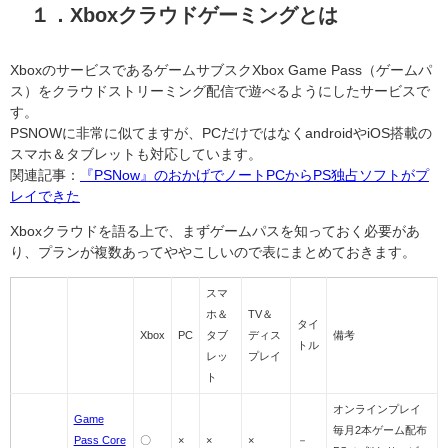
１．Xboxクラウドゲーミングとは
XboxのサービスであるゲームサブスクXbox Game Pass（ゲームパ
ス）をクラウドストリーミング配信で遊べるようにしたサービスで
す。
PSNOWに非常に似てますが、PCだけではなくandroidやiOS搭載の
スマホ＆タブレットも対応しています。
関連記事：
『PSNow』のおかげでノートPCからPS独占ソフトがプ
レイできた
Xboxクラウドを語る上で、まずゲームパスを知っておく必要があ
り、プランが複数あってややこしいので表にまとめておきます。
スマ
ホ＆
TV＆
タイ
Xbox
PC
タブ
ディス
備考
トル
レッ
プレイ
ト
オンラインプレイ
Game
毎月2本ゲーム配布
Pass Core
〇
×
×
×
－