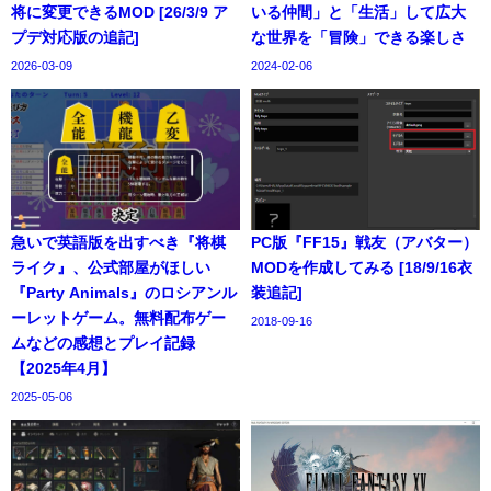
将に変更できるMOD [26/3/9 ア
いる仲間」と「生活」して広大
プデ対応版の追記]
な世界を「冒険」できる楽しさ
2026-03-09
2024-02-06
急いで英語版を出すべき『将棋
PC版『FF15』戦友（アバター）
ライク』、公式部屋がほしい
MODを作成してみる [18/9/16衣
『Party Animals』のロシアンル
装追記]
ーレットゲーム。無料配布ゲー
2018-09-16
ムなどの感想とプレイ記録
【2025年4月】
2025-05-06