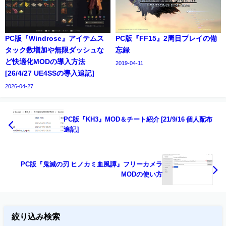
PC版『Windrose』アイテムス
PC版『FF15』2周目プレイの備
タック数増加や無限ダッシュな
忘録
ど快適化MODの導入方法
2019-04-11
[26/4/27 UE4SSの導入追記]
2026-04-27
PC版『KH3』MOD＆チート紹介 [21/9/16 個人配布
追記]
PC版『鬼滅の刃 ヒノカミ血風譚』フリーカメラ
MODの使い方
絞り込み検索