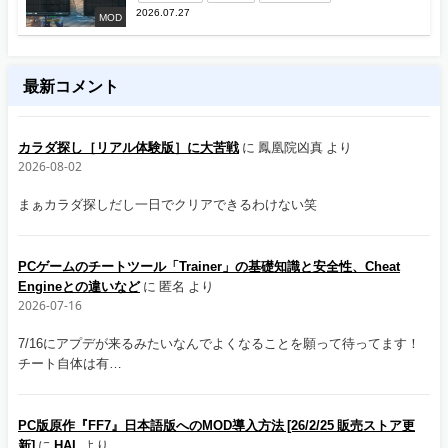
2026.07.27
MOD
最新コメント
カラダ探し［リアル体験版］に大苦戦
に
鳳凰院凶真
より
2026-08-02
まぁカラダ探しだし一日でクリアできるわけない笑
PCゲームのチートツール「Trainer」の基礎知識と安全性、Cheat
Engineとの違いなど
に
匿名
より
2026-07-16
7/16にアプデが来るみたいなんでよくなることを願って待ってます！
チート自体は有…
PC版原作『FF7』日本語版へのMOD導入方法 [26/2/25 販売ストア更
新]
に
HAL
より