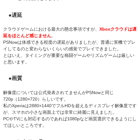
●遅延
クラウドゲームにおける最大の懸念事項ですが、
Xboxクラウドは遅
延をほとんど感じません
。
PSNowは体感できる程度の遅延がありましたが、普通に実機でプレ
イしてるのと変わらないくらいの感覚でプレイできました。
とはいえ、タイミングが重要な格闘ゲームやリズムゲームは厳しい
と思います。
●画質
解像度については公式発表されてませんがPSNowと同じ
720p（1280×720）らしいです。
私のXperiaは2880×1440でフルHDを超えるディスプレイ解像度です
が、スマホの小さな画面上では非常に綺麗に見えました。
PCやTVにも対応するのであれば1080pなど画質選択できるようにし
てほしいところです。