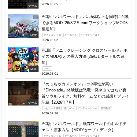
2026.08.05
ゲーム
PC版『パルワールド』パル5体以上を同時に召喚
できるMOD [26/8/2 SteamワークショップMOD5
種追加]
MOD
アクションRPG
ゲームパス
オープンワールド
2026.08.02
PC版『ソニックレーシング クロスワールド』ボ
イスMODなどの導入方法 [26/8/1 タートルズ追
加]
MOD
レース
2026.08.01
『めっちゃカメレオン』は中毒性が高い、
『Dinoblade』体験版は恐竜一発ネタではない良
質ソウルライク。無料ゲームなどの感想とプレイ
記録【2026年7月】
ゲーム
レビュー＆感想
死にゲー
インディーゲーム
無料配布
2026.07.30
PC版『パルワールド』既存ワールドのギルドチ
ェスト拡張方法【MOD/セーブエディタ】
アクションRPG
ゲームパス
オープンワールド