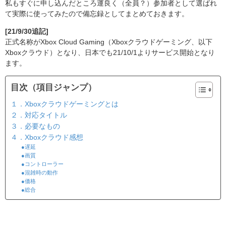
私もすぐに申し込んだところ運良く（全員？）参加者として選ばれ
て実際に使ってみたので備忘録としてまとめておきます。
[21/9/30追記]
正式名称がXbox Cloud Gaming（Xboxクラウドゲーミング、以下
Xboxクラウド）となり、日本でも21/10/1よりサービス開始となり
ます。
目次（項目ジャンプ）
１．Xboxクラウドゲーミングとは
２．対応タイトル
３．必要なもの
４．Xboxクラウド感想
●遅延
●画質
●コントローラー
●混雑時の動作
●価格
●総合