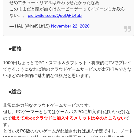
せめてチュートリアルは終わらせたかったなあ
このままだと龍が如くはムービーゲーってイメージしか残ら
ない。。
pic.twitter.com/Qe6UjFL4uB
— HAL (@hal51ff15)
November 22, 2020
●価格
1000円ちょっとでPC・スマホ＆タブレット・将来的にTVでプレイ
できるようになれば他のクラウドゲームサービスが太刀打ちできな
いほどの圧倒的に魅力的な価格だと思います。
●総合
非常に魅力的なクラウドゲームサービスです。
但し、PCゲーマーとしてはゲームパスPCに加入すればいいだけな
ので
敢えてXboxクラウドに加入するメリットは今のところない
で
す。
とはいえPC版のないゲームが配信されれば加入予定ですし、ノート