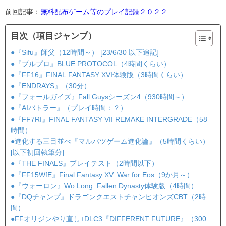
前回記事：
無料配布ゲーム等のプレイ記録２０２２
目次（項目ジャンプ）
●『Sifu』師父（12時間～） [23/6/30 以下追記]
●『ブルプロ』BLUE PROTOCOL（4時間くらい）
●『FF16』FINAL FANTASY XVI体験版（3時間くらい）
●『ENDRAYS』（30分）
●『フォールガイズ』Fall Guysシーズン4（930時間～）
●『AIバトラー』（プレイ時間：？）
●『FF7RI』FINAL FANTASY VII REMAKE INTERGRADE（58
時間）
●進化する三目並べ『マルバツゲーム進化論』（5時間くらい）
[以下初回執筆分]
●『THE FINALS』プレイテスト（2時間以下）
●『FF15WfE』Final Fantasy XV: War for Eos（9か月～）
●『ウォーロン』Wo Long: Fallen Dynasty体験版（4時間）
●『DQチャンプ』ドラゴンクエストチャンピオンズCBT（2時
間）
●FFオリジンやり直し+DLC3『DIFFERENT FUTURE』（300