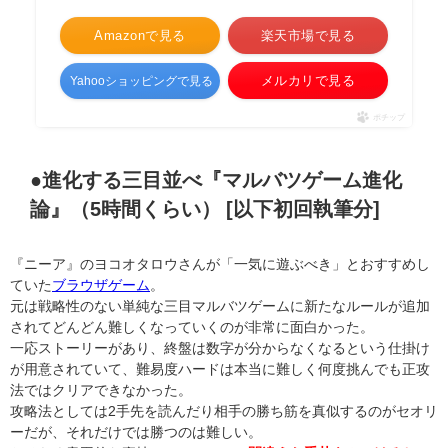
Amazonで見る
楽天市場で見る
メルカリで見る
Yahooショッピングで見る
ポチップ
●進化する三目並べ『マルバツゲーム進化
論』（5時間くらい） [以下初回執筆分]
『ニーア』のヨコオタロウさんが「一気に遊ぶべき」とおすすめし
ていた
ブラウザゲーム
。
元は戦略性のない単純な三目マルバツゲームに新たなルールが追加
されてどんどん難しくなっていくのが非常に面白かった。
一応ストーリーがあり、終盤は数字が分からなくなるという仕掛け
が用意されていて、難易度ハードは本当に難しく何度挑んでも正攻
法ではクリアできなかった。
攻略法としては2手先を読んだり相手の勝ち筋を真似するのがセオリ
ーだが、それだけでは勝つのは難しい。