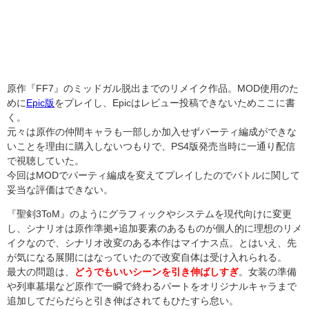
原作『FF7』のミッドガル脱出までのリメイク作品。MOD使用のた
めに
Epic版
をプレイし、Epicはレビュー投稿できないためここに書
く。
元々は原作の仲間キャラも一部しか加入せずパーティ編成ができな
いことを理由に購入しないつもりで、PS4版発売当時に一通り配信
で視聴していた。
今回はMODでパーティ編成を変えてプレイしたのでバトルに関して
妥当な評価はできない。
『聖剣3ToM』のようにグラフィックやシステムを現代向けに変更
し、シナリオは原作準拠+追加要素のあるものが個人的に理想のリメ
イクなので、シナリオ改変のある本作はマイナス点。とはいえ、先
が気になる展開にはなっていたので改変自体は受け入れられる。
最大の問題は、
どうでもいいシーンを引き伸ばしすぎ
。女装の準備
や列車墓場など原作で一瞬で終わるパートをオリジナルキャラまで
追加してだらだらと引き伸ばされてもひたすら怠い。