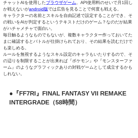
チャットAIを使用した
ブラウザゲーム
。API使用料のせいで月1回し
か戦えないが
android版
では広告を見ることで何度も戦える。
キャラクターの名前とスキルを自由記述で設定することができ、そ
の戦いをAIが判定するというテキストだけのゲーム？なのだが結果
がハチャメチャで面白い。
毎日触るようなものでもないが、複数キャラクター作っておいてた
まに確認するとバトルが仕掛けられており、その結果を読むだけで
も楽しめる。
ルールを無視するようなスキル設定のキャラもいたりするので、そ
の辺りを制限することが出来れば『ポケモン』や『モンスターファ
ーム』のようなグラフィックありの対戦ゲームとして成立するかも
しれない。
●『FF7RI』FINAL FANTASY VII REMAKE
INTERGRADE（58時間）