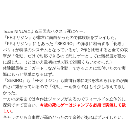
Team NINJAによる三国志ハクスラ死にゲー。
『FFオリジン』が非常に面白かったので体験版をプレイした。
『FFオリジン』にもあった『SEKIRO』の弾きに相当する「化勁」
パリィが特徴のシステムとなっているが、2作と比較すると全ての攻
撃が「化勁」だけで対応できるので死にゲーとしては難易度が低め
に感じた。（とはいえ最初のボス戦で20回くらいかかった）
体験版最後に「ガードしながら化勁」できることに気付いたので実
際はもっと簡単になるはず。
『SEKIRO』も『FFオリジン』も防御行動に3択を求められるのが面
白さに繋がっているので「化勁」一辺倒なのはもう少し考えて欲し
かった。
一方の探索面では今作はジャンプがあるのでフィールドを立体的に
探索できて面白い。
今後の死にゲーはジャンプを必須で実装して欲
しい
。
キャラクリも自由度が高めだったので余裕があればプレイしたい。