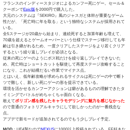
フランスのインディースタジオによるカンフー死にゲー。セール＆
クーポンで
Epic版
を2000円で購入した。
大元のシステムは『SEKIRO』風のジャスガと体幹が重要なゲーム
性だが、「死亡時に年を取る」という独特なシステムが採用されて
いる。
全5ステージが20歳から始まり、連続死すると加算年齢も増えて、
70歳を超えるとゲームオーバーという仕様でステージ移行しても年
齢は引き継がれるため、一度クリアしたステージをより若くクリア
するという繰り返しプレイが必須となる。
従来の死にゲーのようにボス戦だけを繰り返しプレイできないた
め、死亡時はショートカットを駆使して再度ステージ攻略すること
になり、これが結構だるい作業でマイナス点。
とはいえ、低年齢攻略が求められるサイクルは死にゲーの中で断ト
ツで難しく、新しい死にゲーの形を提示できている。
環境を活かせるカンフーアクションは癖があるものの理解できたタ
イミングでバトルがめちゃくちゃ面白くなる。
敢えて
ポリゴン感を残したキャラモデリングに魅力を感じなかった
ので普通のフォトリアルキャラにして欲しかったのが一番残念な
点。
アプデで新モードが追加されてるのでもう少しプレイ予定。
MOD
：UE4製なので
NEXUS
に1000以上投稿されている。FF好きな