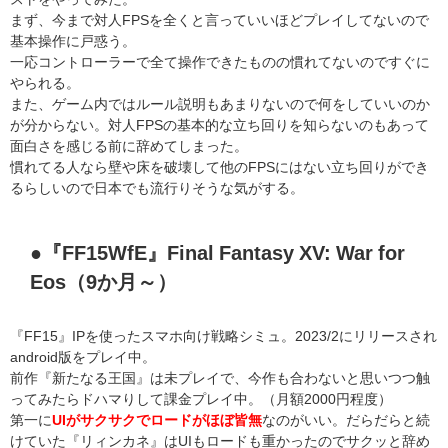
まず、今まで対人FPSを全くと言っていいほどプレイしてないので
基本操作に戸惑う。
一応コントローラーで全て操作できたものの慣れてないのですぐに
やられる。
また、ゲーム内ではルール説明もあまりないので何をしていいのか
が分からない。対人FPSの基本的な立ち回りを知らないのもあって
面白さを感じる前に辞めてしまった。
慣れてる人なら壁や床を破壊して他のFPSにはない立ち回りができ
るらしいので日本でも流行りそうな気がする。
●『FF15WfE』Final Fantasy XV: War for
Eos（9か月～）
『FF15』IPを使ったスマホ向け戦略シミュ。2023/2にリリースされ
android版をプレイ中。
前作『新たなる王国』は未プレイで、今作も合わないと思いつつ触
ってみたらドハマりして課金プレイ中。（月額2000円程度）
第一に
UIがサクサクでロードがほぼ皆無
なのがいい。だらだらと続
けていた『リィンカネ』はUIもロードも重かったのでサクッと辞め