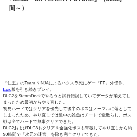
間～）
『仁王』のTeam NINJAによるハクスラ死にゲー『FF』外伝作。
Epic
版を引き続きプレイ。
DLC2をSteamDeckでやろうと試行錯誤していてデータが消えてし
まったため最初からやり直した。
初見ハードではクリアを優先して後半のボスはノーマルに落として
しまったため、やり直しでは道中の雑魚はチートで蹴散らし、ボス
戦は全てハードで無事クリアできた。
DLC2およびDLC3もクリア＆全強化ボスも撃破してやり直しから約
90時間で「次元の迷宮」を除き完全クリアできた。