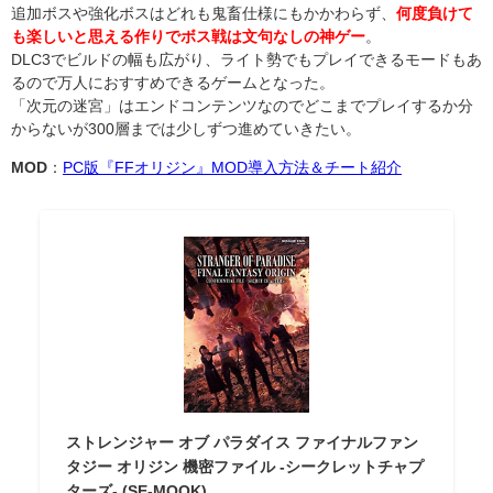
追加ボスや強化ボスはどれも鬼畜仕様にもかかわらず、
何度負けて
も楽しいと思える作りでボス戦は文句なしの神ゲー
。
DLC3でビルドの幅も広がり、ライト勢でもプレイできるモードもあ
るので万人におすすめできるゲームとなった。
「次元の迷宮」はエンドコンテンツなのでどこまでプレイするか分
からないが300層までは少しずつ進めていきたい。
MOD
：
PC版『FFオリジン』MOD導入方法＆チート紹介
ストレンジャー オブ パラダイス ファイナルファン
タジー オリジン 機密ファイル -シークレットチャプ
ターズ- (SE-MOOK)