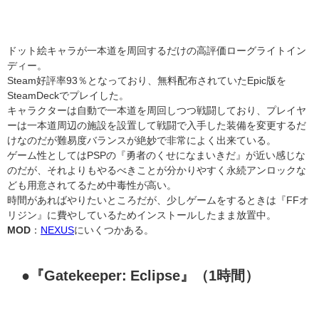
ドット絵キャラが一本道を周回するだけの高評価ローグライトイン
ディー。
Steam好評率93％となっており、無料配布されていたEpic版を
SteamDeckでプレイした。
キャラクターは自動で一本道を周回しつつ戦闘しており、プレイヤ
ーは一本道周辺の施設を設置して戦闘で入手した装備を変更するだ
けなのだが難易度バランスが絶妙で非常によく出来ている。
ゲーム性としてはPSPの『勇者のくせになまいきだ』が近い感じな
のだが、それよりもやるべきことが分かりやすく永続アンロックな
ども用意されてるため中毒性が高い。
時間があればやりたいところだが、少しゲームをするときは『FFオ
リジン』に費やしているためインストールしたまま放置中。
MOD
：
NEXUS
にいくつかある。
●『Gatekeeper: Eclipse』（1時間）