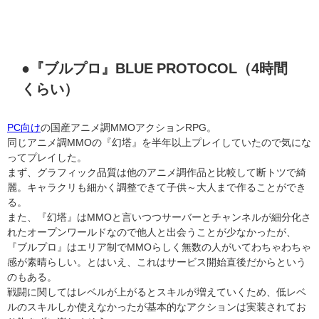
●『ブルプロ』BLUE PROTOCOL（4時間
くらい）
PC向け
の国産アニメ調MMOアクションRPG。
同じアニメ調MMOの『幻塔』を半年以上プレイしていたので気にな
ってプレイした。
まず、グラフィック品質は他のアニメ調作品と比較して断トツで綺
麗。キャラクリも細かく調整できて子供～大人まで作ることができ
る。
また、『幻塔』はMMOと言いつつサーバーとチャンネルが細分化さ
れたオープンワールドなので他人と出会うことが少なかったが、
『ブルプロ』はエリア制でMMOらしく無数の人がいてわちゃわちゃ
感が素晴らしい。とはいえ、これはサービス開始直後だからという
のもある。
戦闘に関してはレベルが上がるとスキルが増えていくため、低レベ
ルのスキルしか使えなかったが基本的なアクションは実装されてお