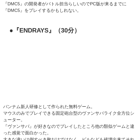
『DMC5』の開発者がバトル担当らしいのでPC版が来るまでに
『DMC5』をプレイするかもしれない。
●『ENDRAYS』（30分）
バンナム新人研修として作られた無料ゲーム。
マウスのみでプレイできる固定砲台型のヴァンサバライク全方位シ
ューター。
『ヴァンサバ』が好きなのでプレイしたところ他の類似ゲームと違
った感覚で面白かった。
大きな違いは倒すべき敵だけではなく、ビルなども破壊出来てそれ