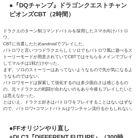
●『DQチャンプ』ドラゴンクエストチャン
ピオンズCBT（2時間）
ドラクエのターン制コマンドバトルを採用したスマホ向けバトロ
ワ。
CBTに当選したためandroidでプレイした。
バトロワと言いつつドラクエらしくソロでもバトロワ風に遊べるス
トーリーモードが用意されていてCBTではそちらをメインでプレイ
してマルチは1戦だけやった。
まず、ソロのストーリーはあってないようなもので先が気になるよ
うなものではない。
バトロワモードは探索して強化するのは多少面白さは感じるもの
の、元々ドラクエの戦闘が合わないのもあり今後もプレイしたいと
は思えなかった。
とはいえ、ドラクエ好きはバトロワをプレイすることはないはずな
ので、バトロワ+コマンドバトルはワンチャン流行るかもしれない。
●FFオリジンやり直し
+DLC3『DIFFERENT FUTURE』（300時