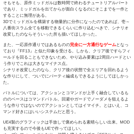
そもそも、原作ミッドガルは数時間で終わるチュートリアルパート
であり、ミッドガルを出てからが面白くなるのにそこまでを一作と
することに無理がある。
3Dでミッドガルを構築する物量的に分作になったのであれば、壱～
八番街スラム全てを移動できるくらいに作り込むべきで、シナリオ
改変したのならそういった所も描いてほしかった。
また、一応原作通りではあるものの
完全に一方通行なゲーム
となっ
ており『FF13』と似た印象を受ける。しかも、クリア後ですらフィ
ールドを回ることもできないため、やり込み要素は2周目ハードとい
う作りでこれは大きなマイナス点。
シナリオ改変したのなら、クリア後の状態で全エリアを回れるよう
な作りにして、ついでにパーティ編成もできるようにしてほしかっ
た。
バトルについては、アクションとコマンドが上手く融合しているも
ののベースはコマンドバトル。回避やガードでノーダメを狙えるよ
うな作りではないのでアクションとしてはイマイチ。とはいえ、コ
マンド好きにはいいシステムだと思う。
UE4製のグラフィックは手放しで褒められる素晴らしい出来。MOD
も充実するので今後もUEで作ってほしい。