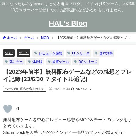
気になったものを適当にまとめる趣味ブログ。 メインはPCゲーム。2023年
10月末サーバー移転したので記事崩れなどあるかもしれません。
HAL’s Blog
ホーム
ゲーム
MOD
【2023年前半】無料配布ゲームなどの感想とプレ
イ記録 [23/6/30 ７タイトル追記]
MOD
ゲーム
レビュー＆感想
FFシリーズ
基本無料
死にゲー
体験版
放置ゲーム
DQシリーズ
【2023年前半】無料配布ゲームなどの感想とプレ
イ記録 [23/6/30 ７タイトル追記]
ページ内に広告が含まれます
2023-06-30
2025-03-17
0
無料配布ゲームを中心にレビュー感想やMOD＆チートのリンクをま
とめていきます。
SteamDeckを入手したのでインディー作品のプレイが増えそう。